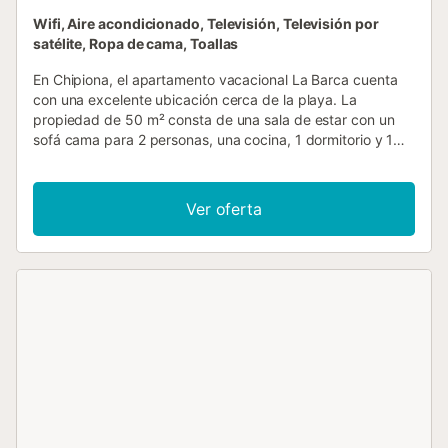
Wifi, Aire acondicionado, Televisión, Televisión por
satélite, Ropa de cama, Toallas
En Chipiona, el apartamento vacacional La Barca cuenta
con una excelente ubicación cerca de la playa. La
propiedad de 50 m² consta de una sala de estar con un
sofá cama para 2 personas, una cocina, 1 dormitorio y 1
baño, por lo que puede alojar a 4 personas. Los servicios
adicionales incluyen Wi-Fi, televisión, aire acondicionado y
lavadora. También hay una cuna disponible. Este
Ver oferta
alojamiento dispone de balcón privado y acceso a una
terraza descubierta compartida. Se permiten mascotas.
No está permitido fumar ni celebrar eventos....