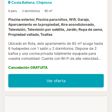
Costa Ballena, Chipiona
6 pers.
2 dormitorios
85 m²
Piscina exterior, Piscina para niños, Wifi, Garaje,
Aparcamiento en la propiedad, Aire acondicionado,
Televisión, Televisión por satélite, Jardín, Ropa de cama,
Propiedad vallada, Toallas
Ubicado en Rota, este apartamento de 85 m² acoge hasta
6 huéspedes con 1 salón y 2 dormitorios. Dispone de 2
baños y una cocina privada totalmente equipada para
vuestra comodidad. Cuenta con Wi-Fi de alta velocidad
ideal para videollamadas, aire acondicionado con
Cancelación GRATUITA
calefacción centralizada, televisión privada con vídeo bajo
demanda, lavadora, secadora y un espacio de trabajo
privado. También tenéis cuna disponible y toallas de playa
Ver oferta
incluidas. Salid a disfrutar de 2 terrazas privadas sin cubrir
y acceso a un jardín compartido con ducha exterior. El
alojamiento ofrece piscina comunitaria al aire libre y piscina
infantil para vuestro relax y diversión en familia. Para
aparcar, hay 1 plaza compartida en el recinto, 1 plaza de
garaje compartida y opción de aparcamiento en la calle.