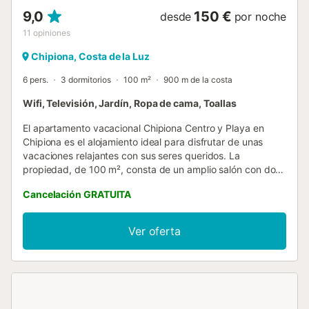
9,0
150 €
desde
por noche
11
opiniones
Chipiona, Costa de la Luz
6 pers.
3 dormitorios
100 m²
900 m de la costa
Wifi, Televisión, Jardín, Ropa de cama, Toallas
El apartamento vacacional Chipiona Centro y Playa en
Chipiona es el alojamiento ideal para disfrutar de unas
vacaciones relajantes con sus seres queridos. La
propiedad, de 100 m², consta de un amplio salón con dos
ventiladores de techo con mando a distancia, una cocina
Cancelación GRATUITA
totalmente equipada con lavadora, tres dormitorios con
ventilador de techo y mando a distancia, y dos baños
completos, lo que permite alojar hasta seis personas. Entre
Ver oferta
los servicios adicionales se incluyen Wi-Fi y una smart TV
con servicios de streaming. El alojamiento ofrece un
espacio exterior privado con un gran patio, una terraza
cubierta y dos balcones. La propiedad está situada cerca
del centro, a solo cuatro minutos a pie, y a 850 metros de
la playa, unos 11-12 minutos caminando a paso normal. En