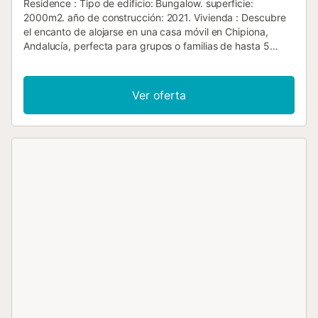
Residence : Tipo de edificio: Bungalow. superficie:
2000m2. año de construcción: 2021. Vivienda : Descubre
el encanto de alojarse en una casa móvil en Chipiona,
Andalucía, perfecta para grupos o familias de hasta 5
personas que buscan una escapada inolvidable junto al
mar. Las casas móviles ofrecen una experiencia única de
alojamiento, combinando la comodidad del hogar con la
Ver oferta
emoción de unas vacaciones al aire libre. El interior de la
casa móvil está perfectamente equipado para garantizar
una estancia confortable. Con dos dormitorios que
proporcionan privacidad y un descanso óptimo, gracias a
la posibilidad de desnegar completamente las
habitaciones, se sentirá como en casa. El baño, equipado
con ducha, junto con otras comodidades como aire
acondicionado en algunas habitaciones, hacen de estos
bungalows el lugar ideal para relajarse después de un día
en el sol andaluz. Al aire libre, disfrute de una terraza
privada, ideal para compartir comidas o momentos
tranquilos. También tendrá acceso a una piscina
comunitaria, perfecta para refrescarse en los días más
calurosos. El jardín comunitario y las instalaciones de la
propiedad, como la zona de barbacoa y los juegos
deportivos, ofrecen entretenimiento para todos. Si viajas