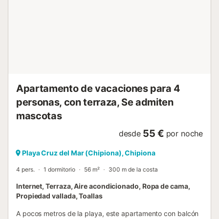
para los más pequeños. El apartamento se ubica en
Chipiona, conocida por sus extensas playas de arena fina
y aguas tranquilas, ideales para pasear y tomar el sol.
Puedes disfrutar de deportes acuáticos, rutas costeras y
espectaculares atardeceres junto al emblemático faro. Los
lunes, el mercadillo local añade encanto: perfectos paseos
entre puestos de artesanía, ropa y productos típicos,
donde siempre encuentras alguna joya inesperada. Se
aceptan masc...
Apartamento de vacaciones para 4
personas, con terraza, Se admiten
mascotas
55 €
desde
por noche
Playa Cruz del Mar (Chipiona), Chipiona
4 pers.
1 dormitorio
56 m²
300 m de la costa
Internet, Terraza, Aire acondicionado, Ropa de cama,
Propiedad vallada, Toallas
A pocos metros de la playa, este apartamento con balcón