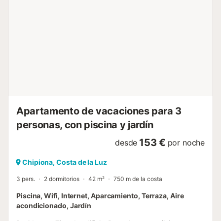
celebrar eventos. No hay Wi-Fi disponible. La propiedad
no dispone de escalones en su acceso ni en su interior.
Hay cámaras de seguridad y/o dispositivos de grabación
de audio en las instalaciones. El edificio dispone de
ascensor. La propiedad cuenta con una zona de
aparcamiento para motos y bicicletas. Esta propiedad
cuenta con iluminación de bajo consumo....
Apartamento de vacaciones para 3
personas, con piscina y jardín
153 €
desde
por noche
Chipiona, Costa de la Luz
3 pers.
2 dormitorios
42 m²
750 m de la costa
Piscina, Wifi, Internet, Aparcamiento, Terraza, Aire
acondicionado, Jardín