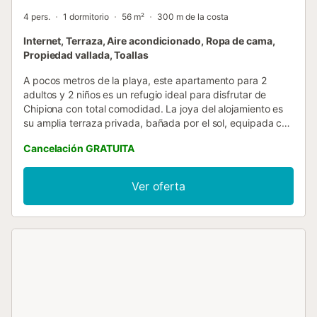
4 pers.
1 dormitorio
56 m²
300 m de la costa
Internet, Terraza, Aire acondicionado, Ropa de cama,
Propiedad vallada, Toallas
A pocos metros de la playa, este apartamento para 2
adultos y 2 niños es un refugio ideal para disfrutar de
Chipiona con total comodidad. La joya del alojamiento es
su amplia terraza privada, bañada por el sol, equipada con
mesa, sillas y dos tumbonas perfectas para relajarse
Cancelación GRATUITA
después de un día de mar. En el interior encontrarás un
espacio moderno y práctico: cocina, salón y comedor
integrados, con encimera de inducción, nevera, cafetera
Ver oferta
italiana y Dolçe Gusto, hervidor de agua, tostadora y vajilla
completa. El salón dispone de aire acondicionado, televisor
de pantalla plana y conexión Wifi. Además, cuenta con un
cómodo sofá cama pensado para dos niños. El dormitorio
principal ofrece una cama doble y también aire
acondicionado, garantizando noches frescas y tranquilas.
El apartamento se encuentra en la primera planta sin
ascensor. El baño privado está equipado con ducha y
secador de pelo. Bajo petición, se facilita una cuna y trona