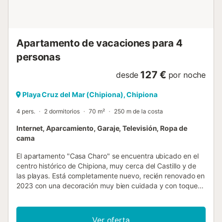
con mascotas, estarás encantado de saber que hasta 3
están permitidos, y que la propiedad está completamente
cercada, asegurando su seguridad y libertad. Situado...
Apartamento de vacaciones para 4
personas
127 €
desde
por noche
Playa Cruz del Mar (Chipiona), Chipiona
4 pers.
2 dormitorios
70 m²
250 m de la costa
Internet, Aparcamiento, Garaje, Televisión, Ropa de
cama
El apartamento "Casa Charo" se encuentra ubicado en el
centro histórico de Chipiona, muy cerca del Castillo y de
las playas. Está completamente nuevo, recién renovado en
2023 con una decoración muy bien cuidada y con toques
actuales, todo al detalle como muestran las fotos.El
apartamento se encuentra en un edificio de dos plantas,
ocupa la planta baja, tiene un patio de luz interior muy
Ver oferta