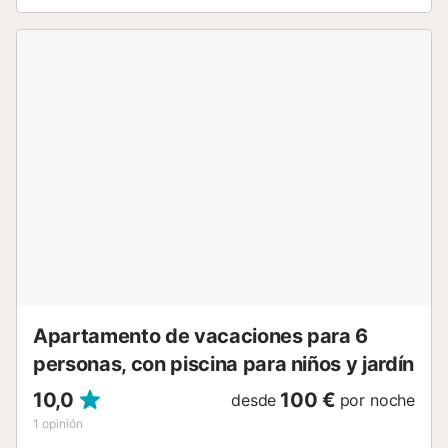
disfrute. La propiedad está cerca de la playa, a unos 300-
350 metros de la casa, aproximadamente 5 minutos a pie.
Hay una plaza de aparcamiento disponible en la
propiedad y también aparcamiento gratuito en la calle. No
se permiten mascotas ni fumar en la propiedad. La
propiedad no tiene escalones en el interior. Cuenta con
una zona de aparcamiento para motos y bicicletas. Este
alojamiento tiene directrices para ayudar a los huéspedes
con la correcta separación de residuos, y se proporciona
más información in situ. El alquiler cuenta con
características de ahorro de luz y agua. Servicio de enlace
con el aeropuerto y la estación de tren disponible por un
suplemento. Tenga en cuenta que puede haber
regulaciones gubernamentales sobre el agua en vigor en el
momento de su visita, lo que puede afectar el uso de la
piscina, el riego del ...
Apartamento de vacaciones para 6
personas, con piscina para niños y jardín
10,0
100 €
desde
por noche
1
opinión