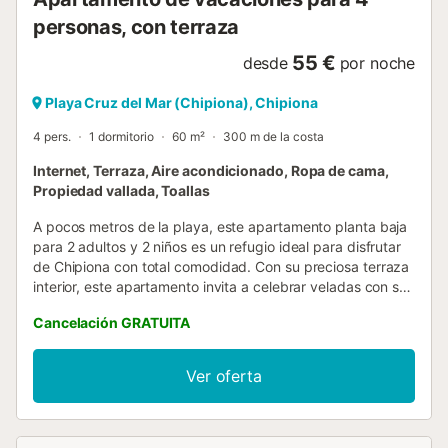
le tenemos que pedir copias de los DNI's o pasaportes de
todos los huéspedes mayores de 16 años. Le mandamos
personas, con terraza
un enlace ant...
55 €
desde
por noche
Playa Cruz del Mar (Chipiona), Chipiona
4 pers.
1 dormitorio
60 m²
300 m de la costa
Internet, Terraza, Aire acondicionado, Ropa de cama,
Propiedad vallada, Toallas
A pocos metros de la playa, este apartamento planta baja
para 2 adultos y 2 niños es un refugio ideal para disfrutar
de Chipiona con total comodidad. Con su preciosa terraza
interior, este apartamento invita a celebrar veladas con sus
seres queridos. En el interior encontrarás un espacio
Cancelación GRATUITA
moderno y práctico: cocina, salón y comedor integrados,
con encimera de inducción, nevera, cafetera italiana y
Dolçe Gusto, hervidor de agua, tostadora y vajilla
Ver oferta
completa. El salón dispone de aire acondicionado, televisor
de pantalla plana y conexión Wifi. Además, cuenta con un
cómodo sofá cama pensado para dos niños. El dormitorio
principal ofrece una cama doble y también aire