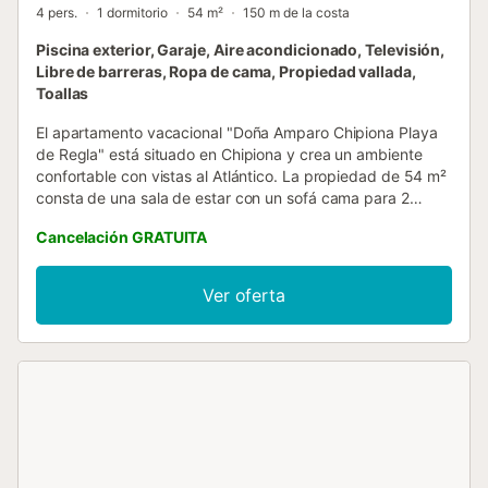
4 pers.
1 dormitorio
54 m²
150 m de la costa
Piscina exterior, Garaje, Aire acondicionado, Televisión,
Libre de barreras, Ropa de cama, Propiedad vallada,
Toallas
El apartamento vacacional "Doña Amparo Chipiona Playa
de Regla" está situado en Chipiona y crea un ambiente
confortable con vistas al Atlántico. La propiedad de 54 m²
consta de una sala de estar con un sofá cama para 2
personas, una cocina bien equipada, 1 dormitorio y 1 baño
Cancelación GRATUITA
y tiene capacidad para 4 personas. Los servicios y
comodidades adicionales incluyen televisión, aire
acondicionado, ventilador y lavadora. También hay una
Ver oferta
cuna disponible. Este apartamento ofrece una terraza
cubierta privada amueblada. También hay una zona
exterior compartida con piscina vallada (abierta en
verano) y ducha exterior. La zona cercana ofrece bodegas
y magníficas playas. Entre los destinos recomendados se
encuentran Sanlúcar, Rota y El Puerto. Los enlaces de
transporte público se encuentran a poca distancia. Hay
aparcamiento disponible en un garaje. Las familias con
niños son bienvenidas. No se permiten mascotas, fumar ni