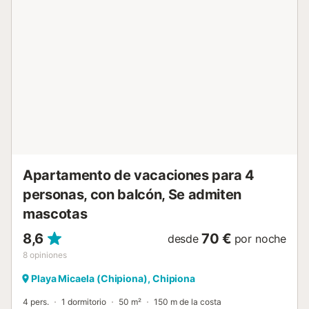
julio y agosto el aparcamiento cerca de la playa es
limitado, por lo que muchos huéspedes prefieren dejar el
coche aparcado cerca del piso y desplazarse a pie, ya
que todo queda cercano. Los enlaces de transporte
público se encuentran a poca distancia. El anfitrión
recomienda visitar las playas de Regla y Cruz del Mar. No
se permiten mascotas ni la celebración de eventos. Este
inmueble no dispone de aire acondicionado. El edificio
cuenta con ascensor. La propiedad no se alquila a
menores de 25 años. Se solicita una fianza, disponible
para los huéspedes, que se devuelve a la salida si todo
está en las mismas condic...
Apartamento de vacaciones para 4
personas, con balcón, Se admiten
mascotas
8,6
70 €
desde
por noche
8
opiniones
Playa Micaela (Chipiona), Chipiona
4 pers.
1 dormitorio
50 m²
150 m de la costa