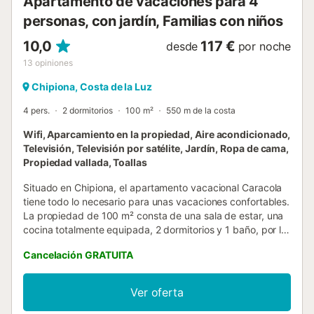
Apartamento de vacaciones para 4
personas, con jardín, Familias con niños
10,0
117 €
desde
por noche
13
opiniones
Chipiona, Costa de la Luz
4 pers.
2 dormitorios
100 m²
550 m de la costa
Wifi, Aparcamiento en la propiedad, Aire acondicionado,
Televisión, Televisión por satélite, Jardín, Ropa de cama,
Propiedad vallada, Toallas
Situado en Chipiona, el apartamento vacacional Caracola
tiene todo lo necesario para unas vacaciones confortables.
La propiedad de 100 m² consta de una sala de estar, una
cocina totalmente equipada, 2 dormitorios y 1 baño, por lo
que puede alojar a 4 personas. Los servicios adicionales
Cancelación GRATUITA
incluyen Wi-Fi de alta velocidad (apto para
videollamadas), televisión, aire acondicionado y lavadora.
Esta propiedad cuenta con una zona exterior privada con
Ver oferta
terraza descubierta, perfecta para relajarse. Además, los
huéspedes tienen acceso a un jardín compartido para su