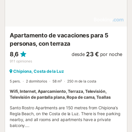
donde siempre encuentras alguna joya inesperada.
Importante: Tal y como requiere la ley, le tenemos que
pedir copias de los DNI's o pasaportes de todos los
huéspedes mayores de 16...
Apartamento de vacaciones para 5
personas, con terraza
8,6
23 €
desde
por noche
911
opiniones
Chipiona, Costa de la Luz
5 pers.
2 dormitorios
58 m²
250 m de la costa
Wifi, Internet, Aparcamiento, Terraza, Televisión,
Televisión de pantalla plana, Ropa de cama, Toallas
Santo Rostro Apartments are 150 metres from Chipiona’s
Regla Beach, on the Costa de la Luz. There is free parking
nearby, and all rooms and apartments have a private
balcony....