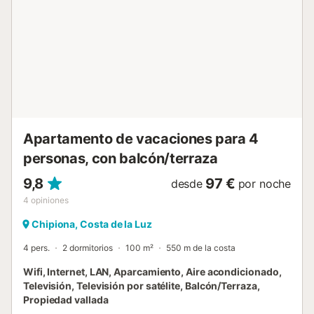
No se permiten eventos en la propiedad. A solo 15 minutos
a pie encontraréis una pista de tenis. El apartamento está
cerca del transporte público y de la playa, facilitando que
exploréis la zona y disfrutéis de actividades costeras
durante vuestra estancia....
Apartamento de vacaciones para 4
personas, con balcón/terraza
9,8
97 €
desde
por noche
4
opiniones
Chipiona, Costa de la Luz
4 pers.
2 dormitorios
100 m²
550 m de la costa
Wifi, Internet, LAN, Aparcamiento, Aire acondicionado,
Televisión, Televisión por satélite, Balcón/Terraza,
Propiedad vallada