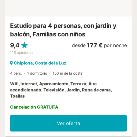
el sol da en ella desde muy temprano hasta bien entrada la
tarde. Está cubierta con un toldo, que se puede descorrer
total o parcialmente a voluntad. En ella hay un...
Estudio para 4 personas, con jardín y
balcón, Familias con niños
9,4
177 €
desde
por noche
118
opiniones
Chipiona, Costa de la Luz
4 pers.
1 dormitorio
150 m de la costa
Wifi, Internet, Aparcamiento, Terraza, Aire
acondicionado, Televisión, Jardín, Ropa de cama,
Toallas
Cancelación GRATUITA
Ver oferta