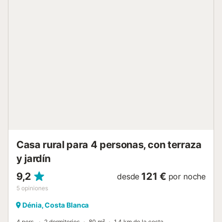
convenientemente situada cerca de la playa, en una zona
tranquila ideal para relajarse. Cerca del alojamiento los
huéspedes encontrarán restaurantes, bares y rutas de
senderismo. Hay aparcamiento gratuito disponible en la
calle. No se admiten animales de compañía....
Casa rural para 4 personas, con terraza
y jardín
9,2
121 €
desde
por noche
5
opiniones
Dénia, Costa Blanca
4 pers.
2 dormitorios
80 m²
1,4 km de la costa