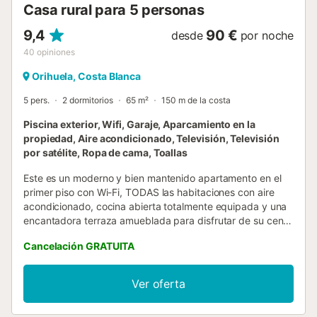
Casa rural para 5 personas
9,4
90 €
desde
por noche
40
opiniones
Orihuela, Costa Blanca
5 pers.
2 dormitorios
65 m²
150 m de la costa
Piscina exterior, Wifi, Garaje, Aparcamiento en la
propiedad, Aire acondicionado, Televisión, Televisión
por satélite, Ropa de cama, Toallas
Este es un moderno y bien mantenido apartamento en el
primer piso con Wi-Fi, TODAS las habitaciones con aire
acondicionado, cocina abierta totalmente equipada y una
encantadora terraza amueblada para disfrutar de su cena
al aire libre. Extender la mesa de la cena en el interior
Cancelación GRATUITA
(hasta 6 personas). Este confortable apartamento
vacacional ofrece dos dormitorios (uno doble, uno con dos
camas), un sofá cama de tamaño completo y dos baños
Ver oferta
(cada uno con aseo, uno con ducha, uno con bañera). 2
cunas de viaje y 1 trona para el bebé están disponibles y