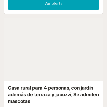
lavadora. También hay una cuna disponible. Lo más
Ver oferta
destacado de este alojamiento es su zona exterior privada
con piscina, jardín, 3 terrazas descubiertas, terraza
cubierta, 2 balcones y ducha exterior. La propiedad está
ubicada junto a un campo de golf. Hay 2 plazas de
parking disponibles en la propiedad, hay aparcamiento
gratuito disponible en la calle. Las familias con niños son
bienvenidas. No se admiten animales. La propiedad
cuenta con parking para motos y bicicletas....
Casa rural para 4 personas, con jardín
además de terraza y jacuzzi, Se admiten
mascotas