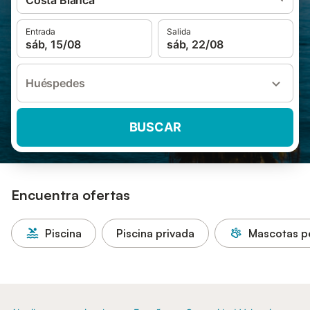
Costa Blanca
Entrada
Salida
sáb, 15/08
sáb, 22/08
Huéspedes
BUSCAR
Encuentra ofertas
Piscina
Piscina privada
Mascotas p