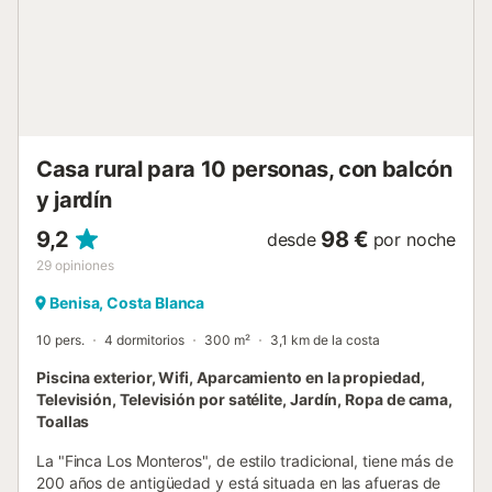
visitar. Además, se encuentra cerca de la ciudad de San
Vicente del Raspeig (a 3 km), donde encontrará todas las
instalaciones propias de una pequeña ciudad, como
centro médico de urgencias, supermercados, farmacias,
una caballeriza y parques. Hay una plaza de aparcamiento
disponible en la propiedad y aparcamiento gratuito
adicional en la calle....
Casa rural para 10 personas, con balcón
y jardín
9,2
98 €
desde
por noche
29
opiniones
Benisa, Costa Blanca
10 pers.
4 dormitorios
300 m²
3,1 km de la costa
Piscina exterior, Wifi, Aparcamiento en la propiedad,
Televisión, Televisión por satélite, Jardín, Ropa de cama,
Toallas
La "Finca Los Monteros", de estilo tradicional, tiene más de
200 años de antigüedad y está situada en las afueras de