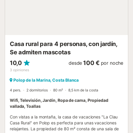
exterior, barbacoa y parcela vallada. El entorno ofrece
vistas espectaculares a mar, montaña, piscina y jardín. A
solo 2 kilómetros de la playa de arena La Marineta Casiana
y 350 metros de restaurantes y cafeterías, su ubicación es
inmejorable. El Parque Natural del Montgó se encuentra a
1,6 kilómetros, perfecto para amantes de la naturaleza.
Admite mascotas (máximo 2) y es ideal para grupos
Casa rural para 4 personas, con jardín,
familiares. Dis...
Se admiten mascotas
10,0
100 €
desde
por noche
3
opiniones
Polop de la Marina, Costa Blanca
4 pers.
2 dormitorios
80 m²
8,5 km de la costa
Wifi, Televisión, Jardín, Ropa de cama, Propiedad
vallada, Toallas
Con vistas a la montaña, la casa de vacaciones "La Clau
Casa Rural" en Polop es perfecta para unas vacaciones
relajantes. La propiedad de 80 m² consta de una sala de