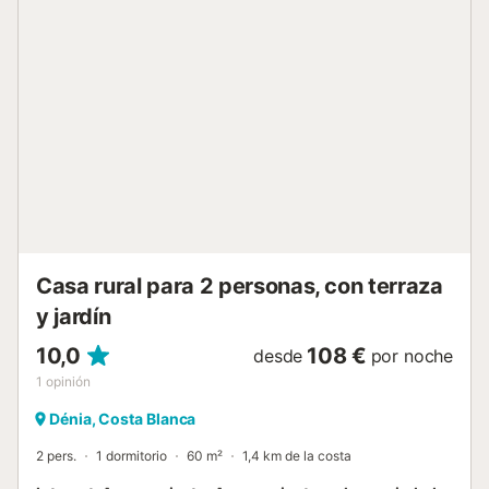
infraestructura y conexiones de autobús a Torrevieja. El
parque acuático es una gran atracción para toda la familia,
y no sólo para los niños. El parque natural con su hermoso
lago salado también está a poca distancia y le permite
admirar flamencos en libertad. Por supuesto, las cercanas
playas de arena prometen un gran baño para completar
sus vacaciones....
Casa rural para 2 personas, con terraza
y jardín
10,0
108 €
desde
por noche
1
opinión
Dénia, Costa Blanca
2 pers.
1 dormitorio
60 m²
1,4 km de la costa