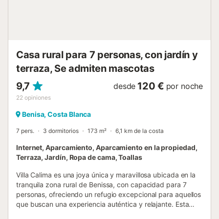
jugo y dispensador de agua Dormitorios y baños del
alojamiento principal 3 dormitorios con aire acondicionado,
cada uno con cama queen-size (200 por 160 cm) y baño
en suite dormitorio con aire acondicionado con ...
Casa rural para 7 personas, con jardín y
terraza, Se admiten mascotas
9,7
120 €
desde
por noche
22
opiniones
Benisa, Costa Blanca
7 pers.
3 dormitorios
173 m²
6,1 km de la costa
Internet, Aparcamiento, Aparcamiento en la propiedad,
Terraza, Jardín, Ropa de cama, Toallas
Villa Calima es una joya única y maravillosa ubicada en la
tranquila zona rural de Benissa, con capacidad para 7
personas, ofreciendo un refugio excepcional para aquellos
que buscan una experiencia auténtica y relajante. Esta
propiedad ofrece impresionantes vistas al mar y a la