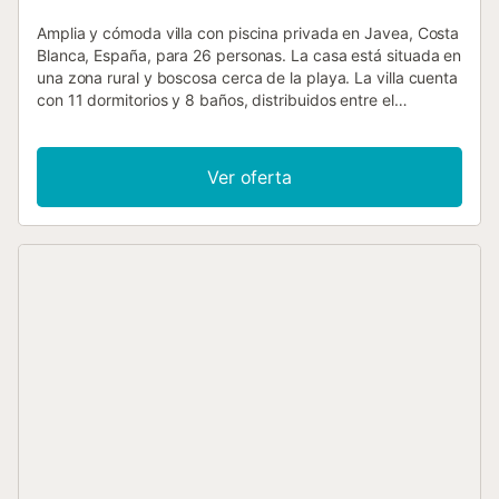
Amplia y cómoda villa con piscina privada en Javea, Costa
Blanca, España, para 26 personas. La casa está situada en
una zona rural y boscosa cerca de la playa. La villa cuenta
con 11 dormitorios y 8 baños, distribuidos entre el
alojamiento principal y una unidad separada. El alojamiento
ofrece privacidad, un maravilloso jardín con césped, grava
y árboles, una encantadora piscina y hermosas vistas del
Ver oferta
valle. Su comodidad y la proximidad a la playa,
actividades deportivas, instalaciones de entretenimiento,
lugares de interés y cultura hacen de esta villa un lugar
ideal para pasar sus vacaciones en España con familia o
amigos, e incluso con sus mascotas. Interior del
alojamiento principal de la villa amplia villa de 2 niveles
salón con televisión, reproductor de DVD, estación de
acoplamiento para iPod y ventilador de techo salón
adicional y 2 comedores chimenea en el salón (de leña)
balcón 9 dormitorios y 7 baños antena satelital (Astra) y
televisión por cable (TDT) lavadero con lavadora Cocinas
del alojamiento principal cocina con vitrocerámica, horno
eléctrico, microondas, lavavajillas, frigorífico-congelador,
cafetera, tetera eléctrica, batidora, tostadora, extractor de