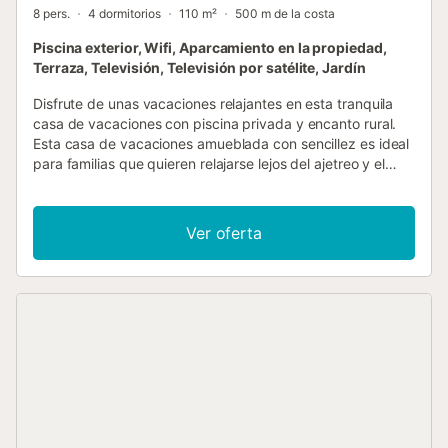
8 pers.
4 dormitorios
110 m²
500 m de la costa
Piscina exterior, Wifi, Aparcamiento en la propiedad,
Terraza, Televisión, Televisión por satélite, Jardín
Disfrute de unas vacaciones relajantes en esta tranquila
casa de vacaciones con piscina privada y encanto rural.
Esta casa de vacaciones amueblada con sencillez es ideal
para familias que quieren relajarse lejos del ajetreo y el
bullicio. La ubicación algo apartada ofrece privacidad y
relajación, aunque se encuentra a poca distancia de la
playa. En el interior, el amplio salón con muchos asientos
Ver oferta
invita a quedarse. Prepare sus propias comidas en la
cocina tradicional. El comedor abierto ofrece espacio para
toda la familia. La zona exterior es uno de los puntos
fuertes de la casa. Pase horas de relax junto a la piscina
privada y disfrute del clima mediterráneo. Un porche
cubierto de enredaderas proporciona sombra y es ideal
para comer al aire libre. Hay una zona de juegos para
niños con columpio y tobogán, mientras que los adultos
pueden relajarse en el jardín. Los alrededores ofrecen
numerosas oportunidades para hacer excursiones. Pasee
por los huertos o visite las playas cercanas. En la región