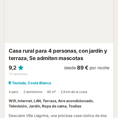
las sabanas ni las toallas. El precio de los servicios será
según condiciones de la agencia....
Casa rural para 4 personas, con jardín y
terraza, Se admiten mascotas
9,2
89 €
desde
por noche
10
opiniones
Teulada, Costa Blanca
4 pers.
2 dormitorios
60 m²
2,9 km de la costa
Wifi, Internet, LAN, Terraza, Aire acondicionado,
Televisión, Jardín, Ropa de cama, Toallas
Descubre Villa Llagrima, una preciosa casa rústica de dos