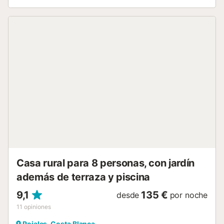
Para quienes prefieran salir, el pueblo cuenta con
restaurantes a los que pueden acudir. Alrededor de la casa
principal hay una terraza de uso común desde donde los
huéspedes pueden conectarse al Wi-Fi, ya que la señal no
llega hasta el chalet. Relajaos en la piscina exterior
compartida de Awa Natura en Aigües. Disfrutad de la
terraza cubierta común, el jardín y la ducha exterior para
una experiencia refrescante. Hay 4 plazas de
aparcamiento compartidas disponibles en el recinto. No se
permiten eventos y el alojamiento es solo para adultos.
Además, disfruta de nuestras instalaciones como el salón
de yoga, la sala de bienestar en la que podrás agendar un
masaje disponible por un coste adicional, y nuestra sala
común. - Toallas para la playa/piscina Pagos 5,00 € por
persona - Cena Pagos 35,00 € por persona y noche -
Comida Pagos 35,00 € por persona y noche...
Casa rural para 8 personas, con jardín
además de terraza y piscina
9,1
135 €
desde
por noche
11
opiniones
Rojales, Costa Blanca