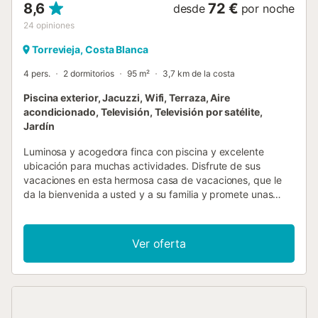
8,6
72 €
desde
por noche
24
opiniones
Torrevieja, Costa Blanca
4 pers.
2 dormitorios
95 m²
3,7 km de la costa
Piscina exterior, Jacuzzi, Wifi, Terraza, Aire
acondicionado, Televisión, Televisión por satélite,
Jardín
Luminosa y acogedora finca con piscina y excelente
ubicación para muchas actividades. Disfrute de sus
vacaciones en esta hermosa casa de vacaciones, que le
da la bienvenida a usted y a su familia y promete unas
vacaciones sin preocupaciones con un toque
mediterráneo. En la casa, puede ponerse cómodo en el
salón junto a la estufa de leña o relajarse en el jardín con
Ver oferta
una gran terraza junto a la piscina. Por la noche,
acomódese en una de las terrazas, haga una barbacoa y
disfrute del clima ideal. Una atracción especial es la
piscina de hidromasaje al aire libre. Esta gran casa de
vacaciones se encuentra en El Chaparral, con buena