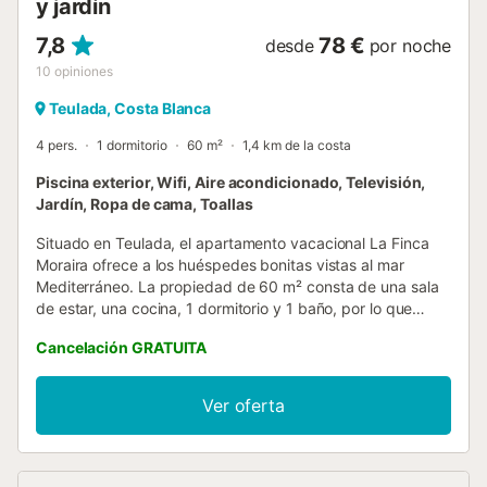
y jardín
7,8
78 €
desde
por noche
10
opiniones
Teulada, Costa Blanca
4 pers.
1 dormitorio
60 m²
1,4 km de la costa
Piscina exterior, Wifi, Aire acondicionado, Televisión,
Jardín, Ropa de cama, Toallas
Situado en Teulada, el apartamento vacacional La Finca
Moraira ofrece a los huéspedes bonitas vistas al mar
Mediterráneo. La propiedad de 60 m² consta de una sala
de estar, una cocina, 1 dormitorio y 1 baño, por lo que
puede alojar a 4 personas. Los servicios adicionales
Cancelación GRATUITA
incluyen Wi-Fi de alta velocidad (apto para
videollamadas), televisión, aire acondicionado y lavadora.
Este alquiler de vacaciones ofrece un espacio privado al
Ver oferta
aire libre con un jardín, dos terrazas descubiertas y un
balcón para el disfrute de los huéspedes. Disfrute de un
refrescante chapuzón en la piscina vallada compartida de
este alquiler de vacaciones. La propiedad está