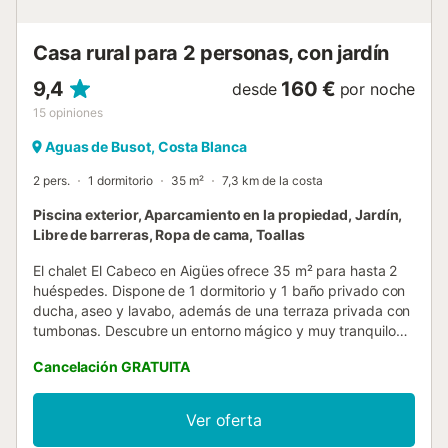
mediterráneas como el arroz a banda y la paella de
marisco. La región de Benissa Costa es un para...
Casa rural para 2 personas, con jardín
9,4
160 €
desde
por noche
15
opiniones
Aguas de Busot, Costa Blanca
2 pers.
1 dormitorio
35 m²
7,3 km de la costa
Piscina exterior, Aparcamiento en la propiedad, Jardín,
Libre de barreras, Ropa de cama, Toallas
El chalet El Cabeco en Aigües ofrece 35 m² para hasta 2
huéspedes. Dispone de 1 dormitorio y 1 baño privado con
ducha, aseo y lavabo, además de una terraza privada con
tumbonas. Descubre un entorno mágico y muy tranquilo
con vistas a la montaña y piscina. No se permite traer ni
Cancelación GRATUITA
consumir alimentos en el chalet: parte de la experiencia es
disfrutar de comidas caseras, con un servicio de catering
opcional (desayuno, comida y cena) reservable con 24
Ver oferta
horas de antelación, disponible por un coste adicional.