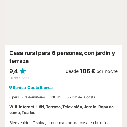
también encontrará restaurantes, pequeñas tiendas y
mercados semanales donde podrá degustar las
especialidades locales. Disfrute de unas vacaciones
relajantes en un entorno tranquilo, a sólo unos minutos a
pie del mar....
Casa rural para 6 personas, con jardín y
terraza
9,4
106 €
desde
por noche
16
opiniones
Benisa, Costa Blanca
6 pers.
3 dormitorios
110 m²
5,7 km de la costa
Wifi, Internet, LAN, Terraza, Televisión, Jardín, Ropa de
cama, Toallas
Bienvenidos Osalva, una encantadora casa en la idílica