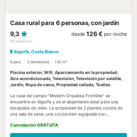
petición. El aire acondicionado no está disponible
actualmente....
Casa rural para 6 personas, con jardín
9,3
126 €
desde
por noche
58
opiniones
Algorfa, Costa Blanca
6 pers.
3 dormitorios
130 m²
Piscina exterior, Wifi, Aparcamiento en la propiedad,
Aire acondicionado, Televisión, Televisión por satélite,
Jardín, Ropa de cama, Propiedad vallada, Toallas
La casa de campo "Modern Orquidea Frontline" se
encuentra en Algorfa y es el alojamiento ideal para una
escapada de relax. La propiedad de 2 plantas consta de
una sala de estar, una cocina bien equipada con
lavavajillas, 3 dormitorios y 2 baños y por lo tanto puede
Cancelación GRATUITA
acomodar a 6 personas. Los servicios adicionales incluyen
Wi-Fi, televisión, aire acondicionado, calefacción y