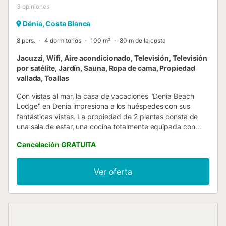
3
opiniones
Dénia, Costa Blanca
8 pers.
4 dormitorios
100 m²
80 m de la costa
Jacuzzi, Wifi, Aire acondicionado, Televisión, Televisión
por satélite, Jardín, Sauna, Ropa de cama, Propiedad
vallada, Toallas
Con vistas al mar, la casa de vacaciones "Denia Beach
Lodge" en Denia impresiona a los huéspedes con sus
fantásticas vistas. La propiedad de 2 plantas consta de
una sala de estar, una cocina totalmente equipada con
lavavajillas, 4 dormitorios y 3 baños, por lo que puede
Cancelación GRATUITA
alojar a 8 personas. Los servicios adicionales incluyen Wi-
Fi de alta velocidad, aire acondicionado, un ventilador, una
lavadora, una secadora, así como una smart TV con
Ver oferta
servicios de streaming. Además, hay una sauna privada
disponible en la propiedad. También hay una cuna
disponible bajo petición. Su zona exterior privada incluye
una bañera de hidromasaje, un jardín, 2 terrazas abiertas,
una terraza cubierta, 3 balcones y una barbacoa. La zona