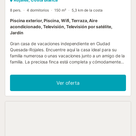
8 pers.
4 dormitorios
150 m²
5,3 km de la costa
Piscina exterior, Piscina, Wifi, Terraza, Aire
acondicionado, Televisión, Televisión por satélite,
Jardín
Gran casa de vacaciones independiente en Ciudad
Quesada-Rojales. Encuentre aquí la casa ideal para su
familia numerosa o unas vacaciones junto a un amigo de la
familia. La preciosa finca está completa y cómodamente
equipada, por lo que no echará nada en falta y se sentirá
como en casa. También podrá pasar un rato maravilloso en
el jardín, donde podrá ponerse cómodo en el porche y en
Ver oferta
el solárium. La piscina será su punto de encuentro diario,
porque aquí se divertirá nadando y podrá refrescarse. La
hermosa cocina de verano le invita a hacer barbacoas y a
comer juntos, y podrá pasar allí veladas estupendas.
Después de unos kilómetros llegará a las hermosas playas
de arena de la costa. La arena invita a construir castillos
de arena o a tumbarse y disfrutar del sol. Salta hacia las
olas y déjate llevar por la superficie del agua. Para sus
ratos de ocio, puede jugar al golf en las inmediaciones,