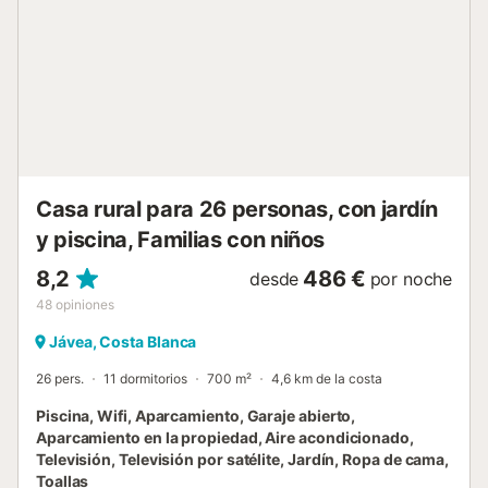
visitar un parque acuático y explorar los alrededores con
bicicletas de alquiler. Todas las comodidades de la vida
cotidiana se encuentran en un radio de pocos kilómetros.
Pase unas vacaciones de playa sin preocupaciones en la
costa española....
Casa rural para 26 personas, con jardín
y piscina, Familias con niños
8,2
486 €
desde
por noche
48
opiniones
Jávea, Costa Blanca
26 pers.
11 dormitorios
700 m²
4,6 km de la costa
Piscina, Wifi, Aparcamiento, Garaje abierto,
Aparcamiento en la propiedad, Aire acondicionado,
Televisión, Televisión por satélite, Jardín, Ropa de cama,
Toallas