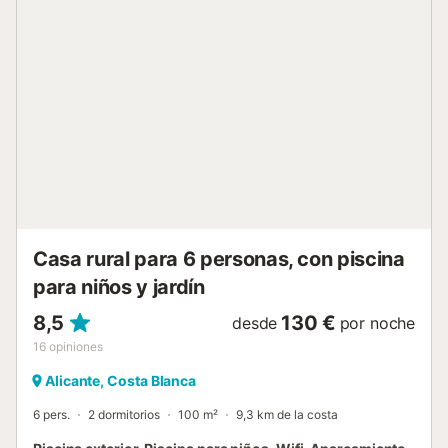
ofrece centros ecuestres, campos de golf, instalaciones
para practicar kitesurf, playas y rutas de senderismo.
Además, el centro de la ciudad de Denia y su puerto están
a poca distancia en coche. Hay aparcamiento gratuito
disponible en la calle. Las familias con niños son
bienvenidas. No se admiten animales de compañía. El Wi-
Fi es apto para hacer videollamadas. Hay cámaras de
seguridad 24/7 y/o dispositivos de grabación de audio
dentro de la casa de vacaciones y en el patio trasero. Las
fiestas y los eventos no están permitidos. Por favor, evite
el ruido innecesario después de las 11 de la noche. Se
puede reservar un servicio de compras, un servicio de
transporte desde/ha...
Casa rural para 6 personas, con piscina
para niños y jardín
8,5
130 €
desde
por noche
16
opiniones
Alicante, Costa Blanca
6 pers.
2 dormitorios
100 m²
9,3 km de la costa