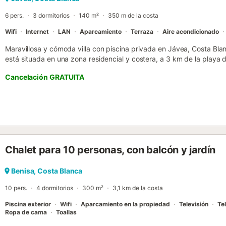
patrimonio cultural. Dénia nombrada “Ciudad Creativa de la Gastron
6 pers.
3 dormitorios
140 m²
350 m de la costa
Wifi
Internet
LAN
Aparcamiento
Terraza
Aire acondicionado
Maravillosa y cómoda villa con piscina privada en Jávea, Costa Bl
está situada en una zona residencial y costera, a 3 km de la playa 
dormitorios y 2 baños. El alojamiento ofrece privacidad, un jardín c
Cancelación GRATUITA
piscina y una vista al valle. Su comodidad y la proximidad a la play
esta villa un lugar ideal para pasar sus estancias en la playa con fa
mascotas. Interior de la villa * salón con aire acondicionado y televi
dormitorios y 2 baños * lavadero con lavadora Cocina * cocina con 
microondas, lavavajillas, frigorífico-congelador, cafetera, hervidor e
Dormitorios y baños * dormitorio con aire acondicionado y cama dob
acondicionado, cada uno con 2 camas individuales * 2 baños, cada 
Chalet para 10 personas, con balcón y jardín
WC Exterior de la villa * parcela grande y cerrada * piscina privada 
árboles y mobiliario de jardín con tumbonas * terraza cubierta * ba
estar al aire libre y zona de comedor exterior * espacio de estacio
Benisa, Costa Blanca
2 plazas de aparcamiento privadas cerradas Más información * play
10 pers.
4 dormitorios
300 m²
3,1 km de la costa
Piscina exterior
Wifi
Aparcamiento en la propiedad
Televisión
Tel
Ropa de cama
Toallas