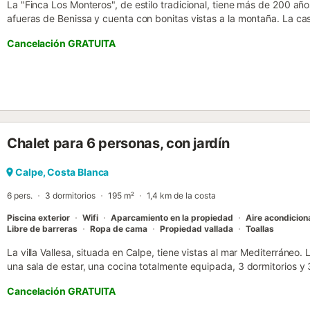
La "Finca Los Monteros", de estilo tradicional, tiene más de 200 añ
afueras de Benissa y cuenta con bonitas vistas a la montaña. La c
paredes de piedra se compone de una sala de estar, una cocina bie
Cancelación GRATUITA
así como un baño adicional, por lo que tiene capacidad para 10 pers
incluyen Wi-Fi (apto para hacer videollamadas), una lavadora y una
una trona disponibles. Su amplia zona exterior privada incluye una pis
una terraza descubierta, un balcón y una barbacoa. El lugar perfect
veladas cenando al aire libre con sus seres queridos. Desde el balcón
hermosas vistas a la montaña que rodean la propiedad. Distancia a
cercano: 966m. Distancia a pie/en coche a la cafetería más cercana
Chalet para 6 personas, con jardín
bar más cercano: 3,49km. Distancia a pie/en coche al supermercad
pie/en coche a la playa: 4,25km Cala de la Fustera. Distancia a pie
Aeropuerto de Alicante. Hay aparcamiento gratuito disponible en l
Calpe, Costa Blanca
bajo petición. El aire acondicionado no está disponible actualmente..
6 pers.
3 dormitorios
195 m²
1,4 km de la costa
Piscina exterior
Wifi
Aparcamiento en la propiedad
Aire acondicio
Libre de barreras
Ropa de cama
Propiedad vallada
Toallas
La villa Vallesa, situada en Calpe, tiene vistas al mar Mediterráne
una sala de estar, una cocina totalmente equipada, 3 dormitorios y 
por lo tanto puede acomodar a 6 personas. Los servicios adicionales
Cancelación GRATUITA
(apto para videollamadas), aire acondicionado, ventilador, lavador
una cuna y una trona. Esta villa ofrece un espacio exterior privado c