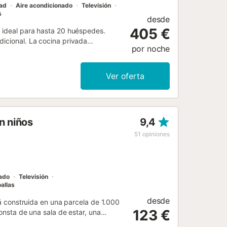
dad
Aire acondicionado
Televisión
s
desde
405 €
² ideal para hasta 20 huéspedes.
dicional. La cocina privada
por noche
 durante vuestra estancia. Entre
madas, aire acondicionado privado,
do para vuestro confort. En el
Ver oferta
re libre, la piscina privada
tida y parque infantil compartido,
dad está cerca de la playa. Disponéis
to en la calle. Se admiten hasta 2
n niños
9,4
entos, lo que hace que la villa sea
io compartido para guardarlas. Otras
51
opiniones
 de gimnasio compartido y ping-pong
nutos a pie encontraréis una pista de
n barreras para mayor...
nado
Televisión
allas
desde
stá construida en una parcela de 1.000
123 €
consta de una sala de estar, una
en suite, así como un baño adicional,