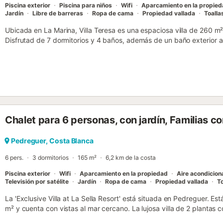
Piscina exterior
Piscina para niños
Wifi
Aparcamiento en la propie
Jardín
Libre de barreras
Ropa de cama
Propiedad vallada
Toalla
Ubicada en La Marina, Villa Teresa es una espaciosa villa de 260 m
Disfrutad de 7 dormitorios y 4 baños, además de un baño exterior a
completamente equipada os permite preparar comidas cómodamente
las comodidades encontraréis Wi-Fi de alta velocidad para videolla
televisión privada, lavadora y secadora privadas, y ventilador priva
exterior podréis relajaros en el jardín privado, la piscina privada al ai
climatizada y la ducha exterior. También hay piscina infantil compar
perfecto para familias. Se proporcionan toallas de playa y la propie
de 4 plazas de aparcamiento compartidas en el recinto y aparcamien
Chalet para 6 personas, con jardín, Familias co
mascotas y se permite fumar en la propiedad. Se pueden celebrar ev
adecuada para celebraciones. Hay 6 bicicletas disponibles y espac
instalaciones recreativas incluyen billar compartido, equipamiento
Pedreguer, Costa Blanca
compartido. Para familias, hay 2 tronas y 2 cunas privadas. A 15 mi
6 pers.
3 dormitorios
165 m²
6,2 km de la costa
tenis. La propiedad ofrece acceso sin escalones y diseño interior si
Piscina exterior
Wifi
Aparcamiento en la propiedad
Aire acondicio
Televisión por satélite
Jardín
Ropa de cama
Propiedad vallada
To
La 'Exclusive Villa at La Sella Resort' está situada en Pedreguer. E
m² y cuenta con vistas al mar cercano. La lujosa villa de 2 plantas 
cocina muy bien equipada con lavavajillas, 3 dormitorios y 3 baños 