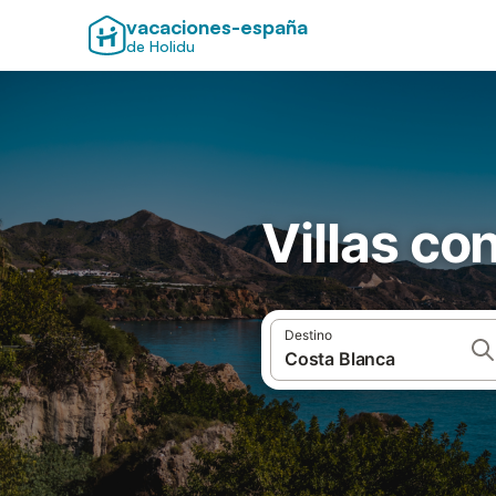
vacaciones-españa
de Holidu
Villas co
Destino