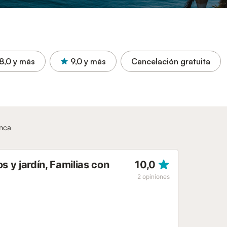
8,0
y más
9,0
y más
Cancelación gratuita
anca
s y jardín, Familias con
10,0
2
opiniones