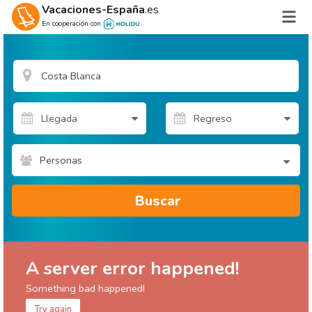
Vacaciones-España
.es
En cooperación con
Personas
Buscar
A server error happened!
Something bad happened!
Try again