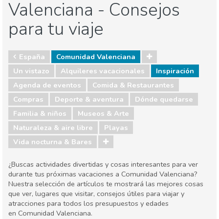
Valenciana - Consejos
para tu viaje
España
Comunidad Valenciana
Un vistazo
Alquileres vacacionales
Inspiración
Agenda de eventos
Comida & Restaurantes
Compras
Deporte & aventura
Dónde quedarse
Familia & niños
Museos & Arte
Naturaleza & aire libre
Playas
Vida nocturna & Bares
¿Buscas actividades divertidas y cosas interesantes para ver
durante tus próximas vacaciones a Comunidad Valenciana?
Nuestra selección de artículos te mostrará las mejores cosas
que ver, lugares que visitar, consejos útiles para viajar y
atracciones para todos los presupuestos y edades
en Comunidad Valenciana.