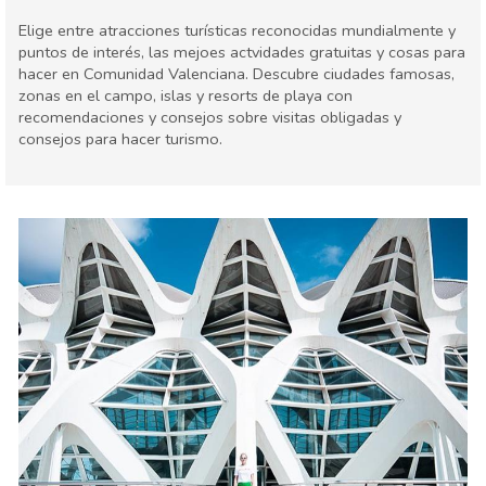
Elige entre atracciones turísticas reconocidas mundialmente y
puntos de interés, las mejoes actvidades gratuitas y cosas para
hacer en Comunidad Valenciana. Descubre ciudades famosas,
zonas en el campo, islas y resorts de playa con
recomendaciones y consejos sobre visitas obligadas y
consejos para hacer turismo.
España
Comunidad Valenciana
Agenda de eventos
Comida & Restaurantes
Compras
Deporte & aventura
Dónde quedarse
Familia & niños
Museos & Arte
Naturaleza & aire libre
Playas
Vida nocturna & Bares