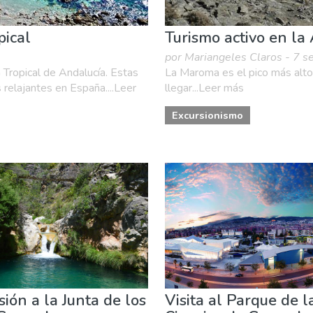
pical
Turismo activo en la
por Mariangeles Claros - 7 s
Tropical de Andalucía. Estas
La Maroma es el pico más alt
 relajantes en España....Leer
llegar...Leer más
Excursionismo
sión a la Junta de los
Visita al Parque de l