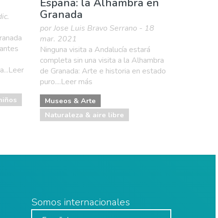
España: la Alhambra en
Granada
ic.
por Jose Luis Bravo Serrano - 18
Granada
mar. 2021
santes
Ninguna visita a Andalucía estará
completa sin una visita a la Alhambra
a...Leer
de Granada: Arte e historia en estado
puro....Leer más
niños
Museos & Arte
Naturaleza & aire libre
Somos internacionales