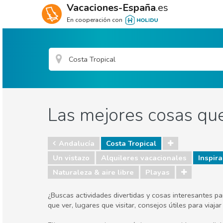
Vacaciones-España
.es
En cooperación con
Las mejores cosas que
Andalucía
Costa Tropical
Un vistazo
Alquileres vacacionales
Inspira
Naturaleza & aire libre
Playas
¿Buscas actividades divertidas y cosas interesantes p
que ver, lugares que visitar, consejos útiles para via