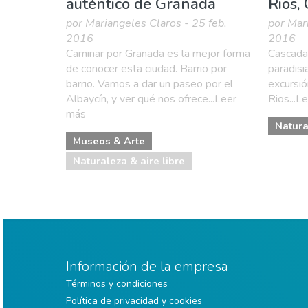
auténtico de Granada
Rios,
por Mariangeles Claros - 25 feb.
por Mar
2016
2016
Caminar por Granada es la mejor forma
Cascada
de conocer esta ciudad. Barrio por
paradisi
barrio. Vamos a dar un paseo por el
excursió
Albaycín, y ver qué nos ofrece...Leer
Rios...L
más
Natura
Museos & Arte
Naturaleza & aire libre
Información de la empresa
Términos y condiciones
Política de privacidad y cookies