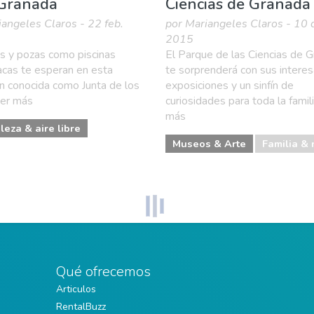
 Granada
Ciencias de Granada
iangeles Claros - 22 feb.
por Mariangeles Claros - 10 d
2015
s y pozas como piscinas
El Parque de las Ciencias de 
acas te esperan en esta
te sorprenderá con sus intere
n conocida como Junta de los
exposiciones y un sinfín de
eer más
curiosidades para toda la famili
más
leza & aire libre
Museos & Arte
Familia & 
Qué ofrecemos
Articulos
RentalBuzz