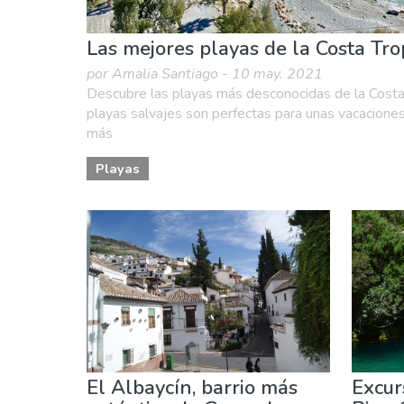
Las mejores playas de la Costa Tro
por Amalia Santiago - 10 may. 2021
Descubre las playas más desconocidas de la Costa 
playas salvajes son perfectas para unas vacaciones
más
Playas
El Albaycín, barrio más
Excur