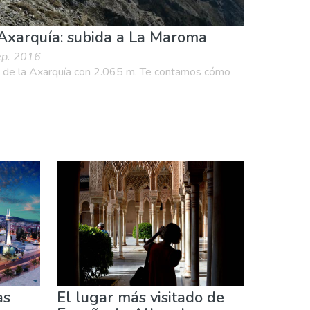
 Axarquía: subida a La Maroma
ep. 2016
o de la Axarquía con 2.065 m. Te contamos cómo
as
El lugar más visitado de