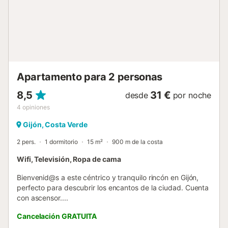
niños son bienvenidas. Se puede proporcionar una cuna
de viaje y una trona bajo petición y de forma gratuita. Se
permite un máximo de una mascota (por un suplemento).
Las reservas con animales de compañía están sujetas a un
suplemento de limpieza y los propietarios deben vigilar a
su mascota en todo momento. No está permitido fumar ni
celebrar eventos....
Apartamento para 2 personas
8,5
31 €
desde
por noche
4
opiniones
Gijón, Costa Verde
2 pers.
1 dormitorio
15 m²
900 m de la costa
Wifi, Televisión, Ropa de cama
Bienvenid@s a este céntrico y tranquilo rincón en Gijón,
perfecto para descubrir los encantos de la ciudad. Cuenta
con ascensor....
Cancelación GRATUITA