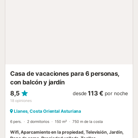
cerca, aunque se recomienda acceder en coche.
Disponéis de plazas de aparcamiento gratuito en el
establecimiento. Todas las habitaciones cuentan con
calefacción para vuestra comodidad. No se aceptan
mascotas en la propiedad. Disponibilidad de cenas en el
alojamiento en julio y agosto de lunes a viernes, a consultar
con el propietario a través de la plataforma de reservas....
Casa de vacaciones para 6 personas,
con balcón y jardín
8,5
113 €
desde
por noche
18
opiniones
Llanes, Costa Oriental Asturiana
6 pers.
2 dormitorios
150 m²
750 m de la costa
Wifi, Aparcamiento en la propiedad, Televisión, Jardín,