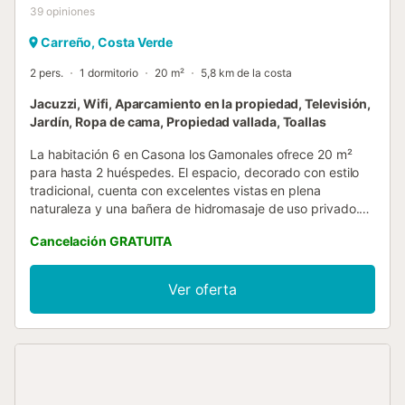
39
opiniones
Carreño, Costa Verde
2 pers.
1 dormitorio
20 m²
5,8 km de la costa
Jacuzzi, Wifi, Aparcamiento en la propiedad, Televisión,
Jardín, Ropa de cama, Propiedad vallada, Toallas
La habitación 6 en Casona los Gamonales ofrece 20 m²
para hasta 2 huéspedes. El espacio, decorado con estilo
tradicional, cuenta con excelentes vistas en plena
naturaleza y una bañera de hidromasaje de uso privado.
Se puede disfrutar de un desayuno bajo petición previa.
Cancelación GRATUITA
Además, es posible solicitar una cuna si se pide con
antelación. Este alojamiento brinda una estancia muy
cómoda con todo lo esencial para que disfrutéis al
Ver oferta
máximo. En Casona Los Gamonales, en Carreño, podéis
relajaros al aire libre y disfrutar de nuestros jardines en un
entorno tranquilo y apacible. El edificio consta de una
casona asturiana rehabilitada, decorada con madera de
alta calidad y en excelente estado, además de otros
edificios que forman el complejo. Hay transporte público