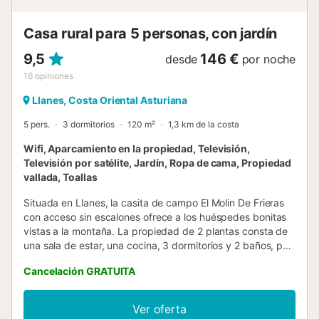
Nuestras cabañas están perfectamente integradas en el
entorno, utilizando materiales de construcción ecológico...
Casa rural para 5 personas, con jardín
9,5
146 €
desde
por noche
16
opiniones
Llanes, Costa Oriental Asturiana
5 pers.
3 dormitorios
120 m²
1,3 km de la costa
Wifi, Aparcamiento en la propiedad, Televisión,
Televisión por satélite, Jardín, Ropa de cama, Propiedad
vallada, Toallas
Situada en Llanes, la casita de campo El Molin De Frieras
con acceso sin escalones ofrece a los huéspedes bonitas
vistas a la montaña. La propiedad de 2 plantas consta de
una sala de estar, una cocina, 3 dormitorios y 2 baños, por
lo que puede alojar a 5 personas. Los servicios adicionales
Cancelación GRATUITA
incluyen Wi-Fi de alta velocidad (apto para videollamadas)
con un espacio de trabajo dedicado para la oficina en
casa, una smart TV con servicios de streaming, una
Ver oferta
lavadora, así como una secadora. Además, hay un