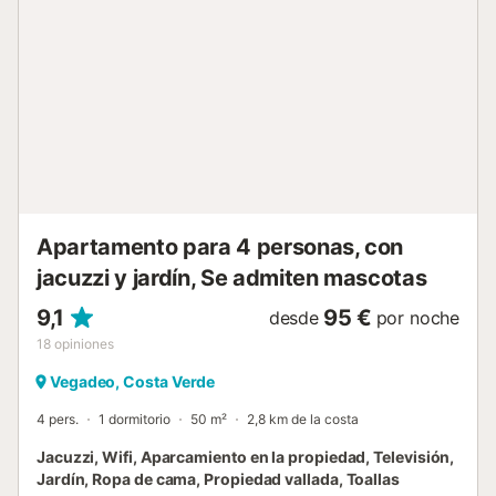
de limpieza para reservas con mascotas está disponible
por un cargo adicional, y los propietarios deben supervisar
a su mascota en la propiedad en todo momento. No está
permitido fumar, traer huéspedes no registrados ni
celebrar eventos....
Apartamento para 4 personas, con
jacuzzi y jardín, Se admiten mascotas
9,1
95 €
desde
por noche
18
opiniones
Vegadeo, Costa Verde
4 pers.
1 dormitorio
50 m²
2,8 km de la costa
Jacuzzi, Wifi, Aparcamiento en la propiedad, Televisión,
Jardín, Ropa de cama, Propiedad vallada, Toallas