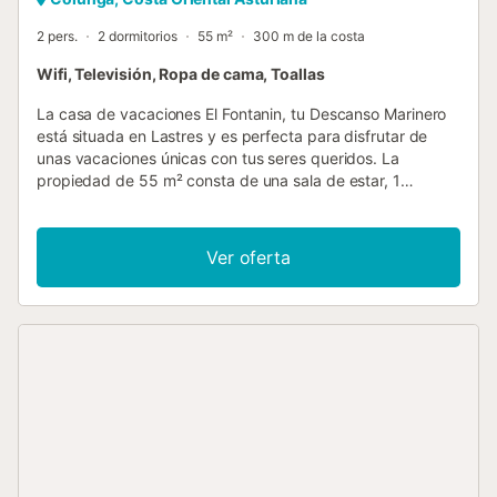
2 pers.
2 dormitorios
55 m²
300 m de la costa
Wifi, Televisión, Ropa de cama, Toallas
La casa de vacaciones El Fontanin, tu Descanso Marinero
está situada en Lastres y es perfecta para disfrutar de
unas vacaciones únicas con tus seres queridos. La
propiedad de 55 m² consta de una sala de estar, 1
dormitorio y 1 baño, por lo que puede alojar a 2 personas.
También hay una cuna disponible. Este alojamiento no
ofrece: Wi-Fi, aire acondicionado y toallas. Este alquiler de
Ver oferta
vacaciones dispone de un espacio exterior privado con
terraza descubierta y barbacoa. La casa de vacaciones se
alquila entera y goza de una ubicación ideal, con dos
playas a 5 minutos a pie. El Museo Jurásico y la playa de
La Griega están a sólo 5 minutos en coche, mientras que a
10 minutos se puede llegar a varias playas de surf
notables. Los enlaces de transporte público están
disponibles justo al pie de la casa. Se puede montar a
caballo en 15 minutos, y las opciones de turismo activo
son accesibles en 35 minutos. Hay una plaza de
aparcamiento disponible en el recinto. Las familias con