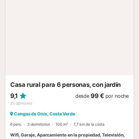
Respetar la tranquilidad del lugar después de las 22h....
Casa rural para 6 personas, con jardín
9,1
99 €
desde
por noche
25
opiniones
Cangas de Onís, Costa Verde
6 pers.
3 dormitorios
100 m²
7,7 km de la costa
Wifi, Garaje, Aparcamiento en la propiedad, Televisión,