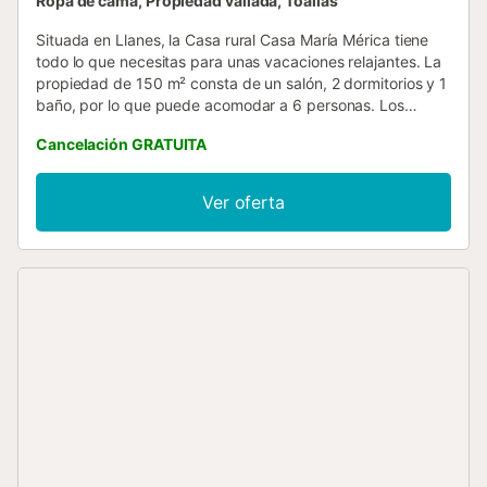
Ropa de cama, Propiedad vallada, Toallas
Situada en Llanes, la Casa rural Casa María Mérica tiene
todo lo que necesitas para unas vacaciones relajantes. La
propiedad de 150 m² consta de un salón, 2 dormitorios y 1
baño, por lo que puede acomodar a 6 personas. Los
servicios adicionales incluyen Wi-Fi, televisión y lavadora.
Cancelación GRATUITA
Escápese a la casa rural y relájese en el tranquilo entorno
de su jardín privado, perfecto para mañanas tranquilas.
Hay una plaza de aparcamiento disponible en el recinto.
Ver oferta
No se permiten mascotas, fumar ni celebrar eventos.
Toallas, no se puede proporcionar. Este inmueble no
dispone de aire acondicionado....