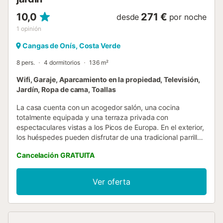
10,0
271 €
desde
por noche
1
opinión
Cangas de Onís, Costa Verde
8 pers.
4 dormitorios
136 m²
Wifi, Garaje, Aparcamiento en la propiedad, Televisión,
Jardín, Ropa de cama, Toallas
La casa cuenta con un acogedor salón, una cocina
totalmente equipada y una terraza privada con
espectaculares vistas a los Picos de Europa. En el exterior,
los huéspedes pueden disfrutar de una tradicional parrilla
asturiana de leña, perfecta para largas y relajadas
Cancelación GRATUITA
comidas en compañía. Es el lugar ideal para compartir
momentos especiales, saborear la sidra local y disfrutar de
los reconocidos quesos de la región. Rodeada de
Ver oferta
naturaleza y paisajes impresionantes, Casa La Xerra
ofrece el equilibrio perfecto entre confort, tradición y el
auténtico espíritu de la Asturias rural....