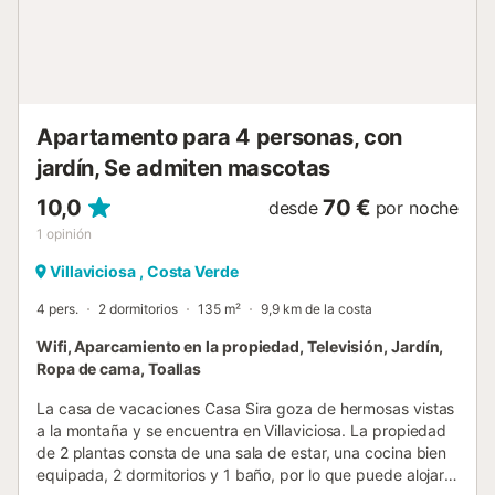
permitido fumar ni celebrar eventos. La propiedad está
ubicada en una zona tranquila - por favor, evite ruidos
innecesarios y sea considerado con los demás huéspedes.
Se pueden alquilar bicicletas eléctric...
Apartamento para 4 personas, con
jardín, Se admiten mascotas
10,0
70 €
desde
por noche
1
opinión
Villaviciosa , Costa Verde
4 pers.
2 dormitorios
135 m²
9,9 km de la costa
Wifi, Aparcamiento en la propiedad, Televisión, Jardín,
Ropa de cama, Toallas
La casa de vacaciones Casa Sira goza de hermosas vistas
a la montaña y se encuentra en Villaviciosa. La propiedad
de 2 plantas consta de una sala de estar, una cocina bien
equipada, 2 dormitorios y 1 baño, por lo que puede alojar a