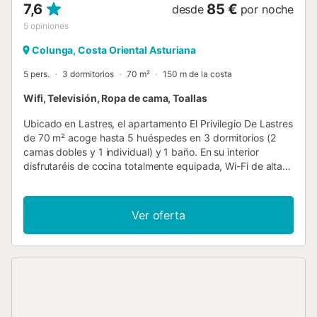
7,6
85 €
desde
por noche
5
opiniones
Colunga, Costa Oriental Asturiana
5 pers.
3 dormitorios
70 m²
150 m de la costa
Wifi, Televisión, Ropa de cama, Toallas
Ubicado en Lastres, el apartamento El Privilegio De Lastres
de 70 m² acoge hasta 5 huéspedes en 3 dormitorios (2
camas dobles y 1 individual) y 1 baño. En su interior
disfrutaréis de cocina totalmente equipada, Wi-Fi de alta
velocidad, televisión, lavadora y espacio de trabajo. Para
familias, hay cuna y trona disponible. El apartamento
ofrece acceso a una terraza o balcón con impresionantes
Ver oferta
vistas al mar, ideal para relajarse por la noche, y aceite de
oliva casero para sus huéspedes. Se encuentra a solo 500
m del mar, con 2 playas accesibles en 5 minutos a pie y
una parada de transporte público a solo 100 metros. A
menos de 10 minutos en coche hay varias playas para
practicar surf. Se admiten familias con niños. Se permite un
máximo de una mascota. Tenga en cuenta que el servicio