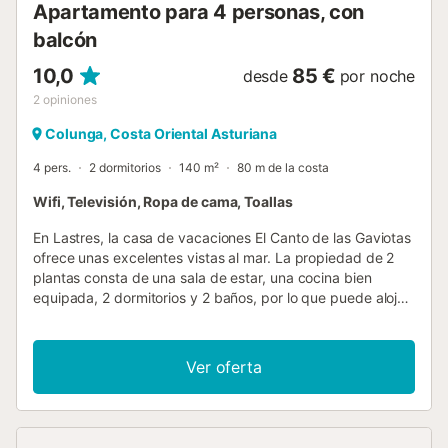
Apartamento para 4 personas, con
balcón
10,0
85 €
desde
por noche
2
opiniones
Colunga, Costa Oriental Asturiana
4 pers.
2 dormitorios
140 m²
80 m de la costa
Wifi, Televisión, Ropa de cama, Toallas
En Lastres, la casa de vacaciones El Canto de las Gaviotas
ofrece unas excelentes vistas al mar. La propiedad de 2
plantas consta de una sala de estar, una cocina bien
equipada, 2 dormitorios y 2 baños, por lo que puede alojar
a 4 personas. Los servicios adicionales incluyen Wi-Fi con
un espacio de trabajo dedicado para la oficina en casa,
una televisión, así como una lavadora. También hay
Ver oferta
disponible una cuna y una trona. Este alojamiento no
dispone de: aire acondicionado. Este alquiler de
vacaciones cuenta con un balcón privado para relajarse
por la noche. La propiedad está ubicada en cerca de la