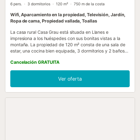
6 pers.
3 dormitorios
120 m²
750 m de la costa
Wifi, Aparcamiento en la propiedad, Televisión, Jardín,
Ropa de cama, Propiedad vallada, Toallas
La casa rural Casa Grau está situada en Llanes e
impresiona a los huéspedes con sus bonitas vistas a la
montaña. La propiedad de 120 m² consta de una sala de
estar, una cocina bien equipada, 3 dormitorios y 2 baños,
por lo que puede acomodar a 6 personas. Los servicios
Cancelación GRATUITA
adicionales incluyen Wi-Fi, televisión y lavadora. También
hay una cuna disponible. Este alquiler de vacaciones
ofrece un espacio exterior privado con jardín, terraza
Ver oferta
cubierta y barbacoa. hay 2 plazas de parking disponibles
en la propiedad. Se permite una mascota. No se permite
fumar ni celebrar eventos. Este inmueble no dispone de
aire acondicionado. Este establecimiento cuenta con un
cómodo sistema de auto check-in....