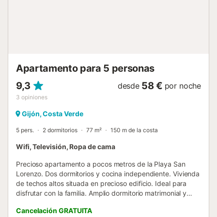
de admisión. Se admiten familias con niños. El jardín, de
uso exclusivo de la propiedad, se comparte entre los dos
apartamentos del edificio y no es accesible a personas
ajenas. Se permite una mascota. No se permite fumar ni
celebrar eventos....
Apartamento para 5 personas
9,3
58 €
desde
por noche
3
opiniones
Gijón, Costa Verde
5 pers.
2 dormitorios
77 m²
150 m de la costa
Wifi, Televisión, Ropa de cama
Precioso apartamento a pocos metros de la Playa San
Lorenzo. Dos dormitorios y cocina independiente. Vivienda
de techos altos situada en precioso edificio. Ideal para
disfrutar con la familia. Amplio dormitorio matrimonial y
salon. NO cuenta con ascensor....
Cancelación GRATUITA