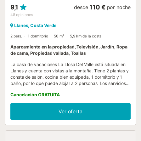
9,1
110 €
desde
por noche
48
opiniones
Llanes, Costa Verde
2 pers.
1 dormitorio
50 m²
5,9 km de la costa
Aparcamiento en la propiedad, Televisión, Jardín, Ropa
de cama, Propiedad vallada, Toallas
La casa de vacaciones La Llosa Del Valle está situada en
Llanes y cuenta con vistas a la montaña. Tiene 2 plantas y
consta de salón, cocina bien equipada, 1 dormitorio y 1
baño, por lo que puede alojar a 2 personas. Los servicios
adicionales incluyen televisión y lavadora. También hay
Cancelación GRATUITA
una cuna disponible. Este alojamiento no ofrece: Wi-Fi y
aire acondicionado. Este alojamiento dispone de un
espacio privado al aire libre con jardín, terraza y barbacoa.
Ver oferta
Hay una plaza de aparcamiento disponible en el recinto.
Se permite un máximo de 2 mascotas. No se permite
fumar ni celebrar eventos. Se han utilizado materiales
sostenibles en el aislamiento de esta propiedad. La casa
es de uso exclusivo de las personas de la reserva.