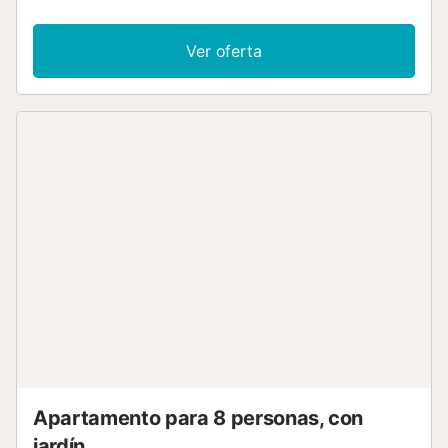
4 personas. Los servicios adicionales incluyen Wi-Fi de alta
velocidad (apto para videollamadas) con un espacio de
trabajo dedicado a la oficina en casa, una televisión y una
Ver oferta
lavadora. También hay disponible una cuna y una trona.
Este alquiler de vacaciones ofrece una zona exterior
privada con jardín, terraza descubierta, terraza cubierta,
balcón y barbacoa. Hay aparcamiento disponible en la
propiedad y aparcamiento gratuito disponible en la calle.
Se permite una mascota. No se permite fumar ni celebrar
eventos. Este inmueble no dispone de aire
acondicionado....
Apartamento para 8 personas, con
jardín