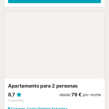
gimnasio privado disponible en la propiedad. También hay
una cuna y una trona disponibles. Este alojamiento no
dispone de: aire acondicionado. Esta casita de campo
dispone de zona exterior privada con jardín, barbacoa y
parque infantil. Disponemos de ganadería caprina y
vacuna, con quesería artesana Bedón. Los huéspedes
tienen una visita gratuita a la cría de cabras y a la quesería
Bedón. Se tarda sólo 10 minutos andando hasta la playa y
es el lugar ideal para quienes buscan la naturaleza en
estado puro. Hay una plaza de aparcamiento disponible
en el recinto. No se permiten mascotas ni fumar en la
propiedad. La propiedad cuenta con una zona de
aparcamiento para motos y bicicletas. Esta propiedad
tiene directrices para ayudar a los huéspedes con la
correcta separación de residuos. Se proporciona más
información en el establecimiento. Este establecimiento
cuenta con iluminación de bajo ...
Apartamento para 2 personas
8,7
79 €
desde
por noche
3
opiniones
Colunga, Costa Oriental Asturiana