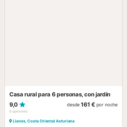
playa y los enlaces de transporte público están a poca
distancia. Hay aparcamiento gratuito en la calle. Se admite
un animal de compañía. No se permite fumar ni celebrar
eventos. Este establecimiento cuenta con un cómodo
sistema de auto check-in....
Casa rural para 6 personas, con jardín
9,0
161 €
desde
por noche
6
opiniones
Llanes, Costa Oriental Asturiana