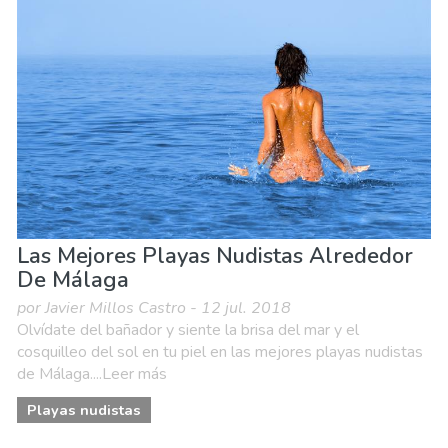
Compras
Deporte & aventura
Dónde quedarse
Familia & niños
Museos & Arte
Naturaleza & aire libre
Playas
Vida nocturna & Bares
Las Mejores Playas Nudistas Alrededor
De Málaga
por Javier Millos Castro - 12 jul. 2018
Olvídate del bañador y siente la brisa del mar y el
cosquilleo del sol en tu piel en las mejores playas nudistas
de Málaga....Leer más
Playas nudistas