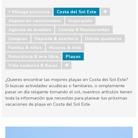
Málaga provincia
Costa del Sol Este
Alquileres vacacionales
Inspiración
Agenda de eventos
Comida & Restaurantes
Compras
Deporte & aventura
Dónde quedarse
Familia & niños
Museos & Arte
Naturaleza & aire libre
Playas
Vida nocturna & Bares
¿Quieres encontrar las mejores playas en Costa del Sol Este?
Si buscas actividades acuáticas o familiares, o simplemente
pasar un día relajante tomando el sol, nuestros artículos tienen
toda la información que necesitas para planear tus próximas
vacaciones de playa en Costa del Sol Este.
Málaga provincia
Costa del Sol Este
Agenda de eventos
Comida & Restaurantes