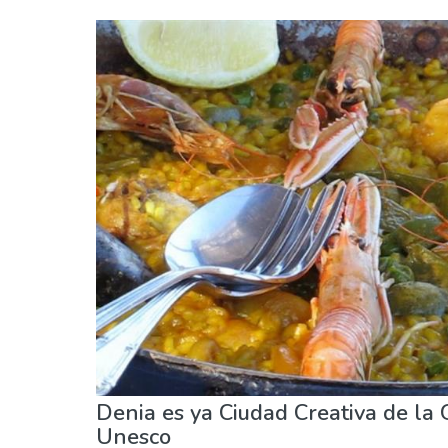
Alicante provincia
Denia
Comida & Restaurantes
Naturaleza & aire lib
Denia es ya Ciudad Creativa de la
Unesco