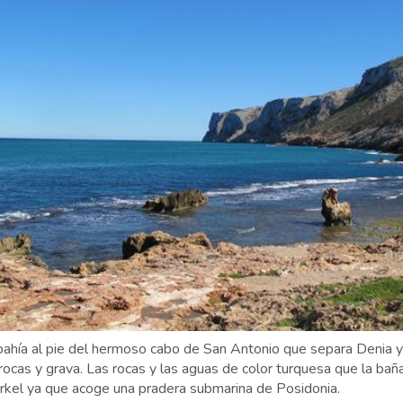
bahía al pie del hermoso cabo de San Antonio que separa Denia y
 rocas y grava. Las rocas y las aguas de color turquesa que la ba
orkel ya que acoge una pradera submarina de Posidonia.