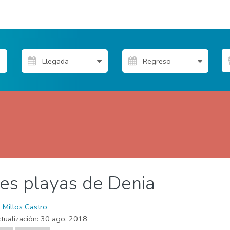
es playas de Denia
re
Playas
r Millos Castro
tualización:
30 ago. 2018