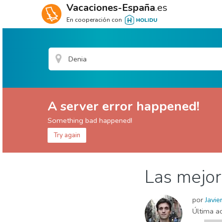
Vacaciones-España
.es
En cooperación con
A server error happened!
Something bad happened!
Try again
Alicante provincia
Denia
Las mejor
Comida & Restaurantes
Naturaleza & aire lib
por
Javie
Última ac