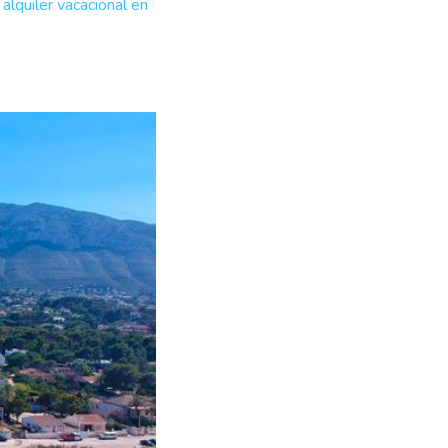
u
alquiler vacacional en