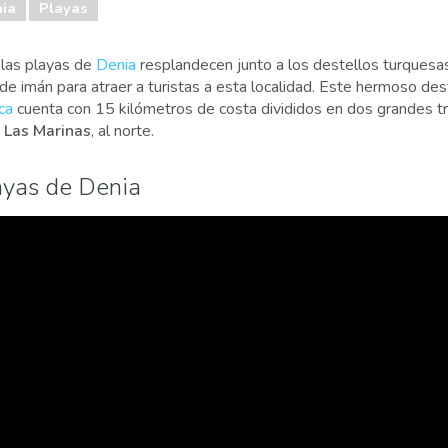
ia
Playas
las playas de
Denia
resplandecen junto a los destellos turquesa
de imán para atraer a turistas a esta localidad. Este hermoso des
ca
cuenta con 15 kilómetros de costa divididos en dos grandes 
y
Las Marinas
, al norte.
ayas de Denia