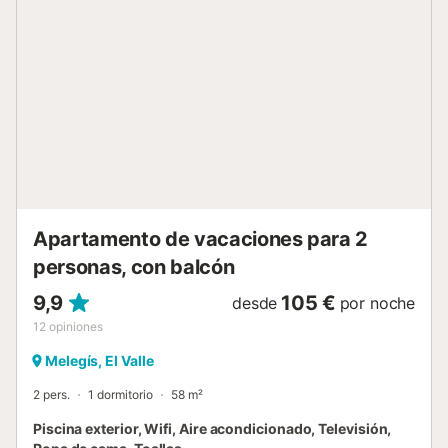
servicios y restaurantes locales. No se admiten mascotas
ni fiestas. El anfitrión reside al lado, por lo que es posible
coincidir con él durante la estancia. El servicio de
desayuno está disponible previa petición y por un cargo
adicional. Además, la propiedad produce sus propias
frutas y verduras. Tenga en cuenta que durante su
estancia pueden existir normativas gubernamentales
sobre el uso del agua, lo que podría afectar el uso de la
piscina, el riego del jardín o limitar el uso del agua del
grifo....
Apartamento de vacaciones para 2
personas, con balcón
9,9
105 €
desde
por noche
12
opiniones
Melegís, El Valle
2 pers.
1 dormitorio
58 m²
Piscina exterior, Wifi, Aire acondicionado, Televisión,