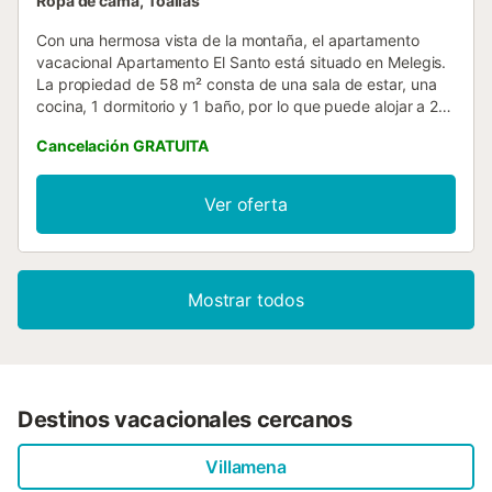
Ropa de cama, Toallas
Con una hermosa vista de la montaña, el apartamento
vacacional Apartamento El Santo está situado en Melegis.
La propiedad de 58 m² consta de una sala de estar, una
cocina, 1 dormitorio y 1 baño, por lo que puede alojar a 2
personas. Los servicios adicionales incluyen Wi-Fi de alta
Cancelación GRATUITA
velocidad (apto para videollamadas), televisión, aire
acondicionado, ventilador, lavadora y toallas de
playa/piscina. Este alquiler de vacaciones cuenta con una
Ver oferta
piscina privada al aire libre, una terraza descubierta y un
balcón para relajarse y disfrutar durante su estancia. No se
permiten mascotas, fumar ni celebrar eventos. La
propiedad ofrece productos hechos a manos/de cosecha
Mostrar todos
propia. Se pueden concertar sesiones de masaje
directamente en el establecimiento, bajo petición y por un
suplemento....
Destinos vacacionales cercanos
Villamena