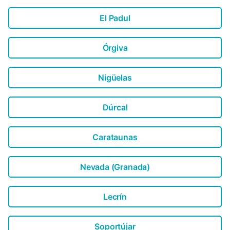
El Padul
Órgiva
Nigüelas
Dúrcal
Carataunas
Nevada (Granada)
Lecrín
Soportújar