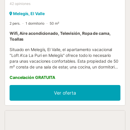
42
opiniones
Melegís, El Valle
2 pers.
1 dormitorio
50 m²
Wifi, Aire acondicionado, Televisión, Ropa de cama,
Toallas
Situado en Melegís, El Valle, el apartamento vacacional
"Loft A'ca La Puri en Melegís" ofrece todo lo necesario
para unas vacaciones confortables. Esta propiedad de 50
m² consta de una sala de estar, una cocina, un dormitorio
y un baño, lo que permite alojar a 2 personas. Entre los
Cancelación GRATUITA
servicios adicionales se incluyen Wi-Fi de alta velocidad
(apto para videollamadas), televisión y aire acondicionado.
Hay una cuna disponible bajo petición. El apartamento
Ver oferta
también dispone de terrazas privadas, tanto abiertas
como cubiertas, ideales para relajarse al final del día. La
propiedad se encuentra a menos de 30 minutos de la
Costa Tropical, a 20 minutos de Granada y la Alhambra, y
a 50 minutos de Sierra Nevada. El anfitrión estará
encantado de proporcionarle información adicional sobre