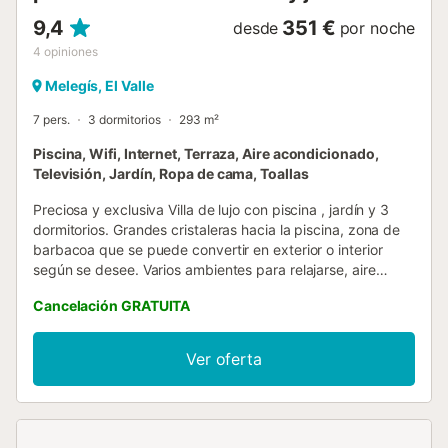
9,4
351 €
desde
por noche
4
opiniones
Melegís, El Valle
7 pers.
3 dormitorios
293 m²
Piscina, Wifi, Internet, Terraza, Aire acondicionado,
Televisión, Jardín, Ropa de cama, Toallas
Preciosa y exclusiva Villa de lujo con piscina , jardín y 3
dormitorios. Grandes cristaleras hacia la piscina, zona de
barbacoa que se puede convertir en exterior o interior
según se desee. Varios ambientes para relajarse, aire
acondicionado y calefacción en toda la vivienda. Salón
Cancelación GRATUITA
con estufa de leña, comedor y cocina con barra, dos
dormitorios con dos camas individuales cada uno y baño
completo. Sala de estar con increíbles vistas a la montaña,
Ver oferta
dormitorio principal con terraza y baño completo en la
planta superior. Está en una zona muy tranquila, muy
cerca de la autovia, a 30 min de la Costa Tropical, a 30
min de Granada y a 50 min de la estación de esquí de