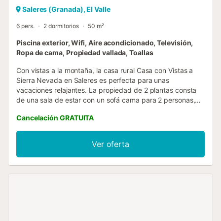
Saleres (Granada), El Valle
6 pers.
2 dormitorios
50 m²
Piscina exterior, Wifi, Aire acondicionado, Televisión,
Ropa de cama, Propiedad vallada, Toallas
Con vistas a la montaña, la casa rural Casa con Vistas a
Sierra Nevada en Saleres es perfecta para unas
vacaciones relajantes. La propiedad de 2 plantas consta
de una sala de estar con un sofá cama para 2 personas,
una cocina, 2 dormitorios y 1 baño, así como un aseo
Cancelación GRATUITA
adicional, y puede acomodar hasta 6 personas. Los
servicios adicionales incluyen un espacio de trabajo
dedicado para la oficina en casa y una smart TV con
Ver oferta
servicios de streaming. También hay una cuna disponible.
El alojamiento ofrece Wi-Fi y toallas. Las habitaciones
disponen de aire acondicionado; el salón cuenta con
ventiladores, ya que al ser una zona naturalmente fresca
no precisa de aire acondicionado. Este alquiler vacacional
cuenta con un espacio exterior privado con piscina,
terraza, barbacoa y ducha exterior, ideal para disfrutar del
clima soleado y celebrar reuniones al aire libre. La casa