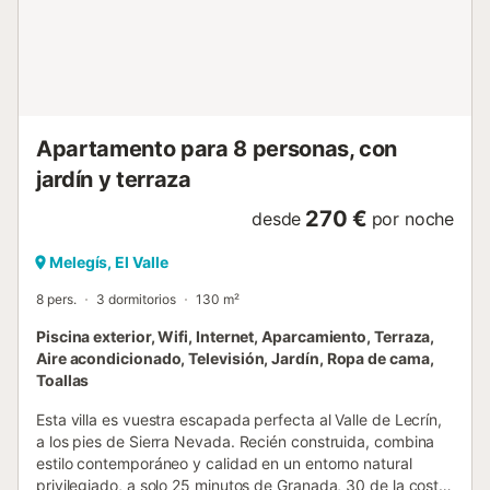
tranquilidad. Se puede acceder a una terraza privada
desde el salón, ideal para disfrutar de las vistas del
entorno montañoso. El jardín se extiende hasta dar paso a
la piscina, donde puedes relajarte en las tumbonas y
disfrutar del entorno sereno....
Apartamento para 8 personas, con
jardín y terraza
270 €
desde
por noche
Melegís, El Valle
8 pers.
3 dormitorios
130 m²
Piscina exterior, Wifi, Internet, Aparcamiento, Terraza,
Aire acondicionado, Televisión, Jardín, Ropa de cama,
Toallas
Esta villa es vuestra escapada perfecta al Valle de Lecrín,
a los pies de Sierra Nevada. Recién construida, combina
estilo contemporáneo y calidad en un entorno natural
privilegiado, a solo 25 minutos de Granada, 30 de la costa