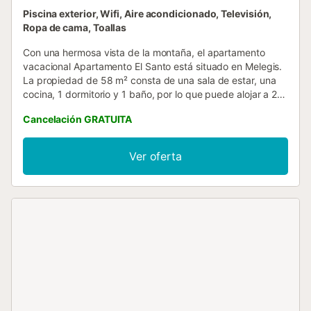
Piscina exterior, Wifi, Aire acondicionado, Televisión,
Ropa de cama, Toallas
Con una hermosa vista de la montaña, el apartamento
vacacional Apartamento El Santo está situado en Melegis.
La propiedad de 58 m² consta de una sala de estar, una
cocina, 1 dormitorio y 1 baño, por lo que puede alojar a 2
personas. Los servicios adicionales incluyen Wi-Fi de alta
Cancelación GRATUITA
velocidad (apto para videollamadas), televisión, aire
acondicionado, ventilador, lavadora y toallas de
playa/piscina. Este alquiler de vacaciones cuenta con una
Ver oferta
piscina privada al aire libre, una terraza descubierta y un
balcón para relajarse y disfrutar durante su estancia. No se
permiten mascotas, fumar ni celebrar eventos. La
propiedad ofrece productos hechos a manos/de cosecha
propia. Se pueden concertar sesiones de masaje
directamente en el establecimiento, bajo petición y por un
suplemento....