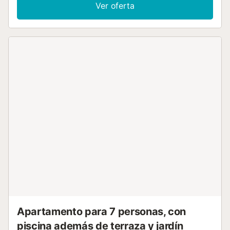
pie. Costa tropical a solo 30min y Granada a unos 35min.
Ver oferta
Estación de esquí de Sierra Nevada a 50min.Piscina de
uso privado de 3,38*2,52m. Abierta en los meses de
verano, preguntar por fechas de apertura y cierre.
Suministramos leña en los meses de invierno, no está
incluida en el alquiler....
Apartamento para 7 personas, con
piscina además de terraza y jardín