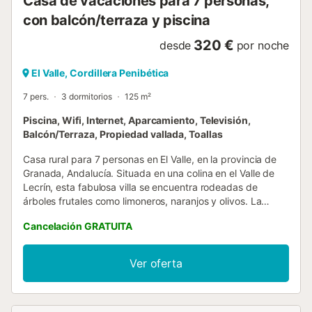
Casa de vacaciones para 7 personas,
sombra si se desea. La terraza superior cuenta con una
con balcón/terraza y piscina
gran pérgola marroquí con ...
320 €
desde
por noche
El Valle, Cordillera Penibética
7 pers.
3 dormitorios
125 m²
Piscina, Wifi, Internet, Aparcamiento, Televisión,
Balcón/Terraza, Propiedad vallada, Toallas
Casa rural para 7 personas en El Valle, en la provincia de
Granada, Andalucía. Situada en una colina en el Valle de
Lecrín, esta fabulosa villa se encuentra rodeadas de
árboles frutales como limoneros, naranjos y olivos. La
puerta de madera de la entrada da paso a un amplio salón
Cancelación GRATUITA
con chimenea, un comedor, una estupenda cocina abierta
y un aseo. En esta misma planta hay un dormitorio con una
cama de matrimonio y un cuarto de baño en suite con
Ver oferta
ducha. En la planta de arriba hay otros dos dormitorios, un
dormitorio con una cama de matrimonio y otro dormitorio
con una cama de matrimonio que conecta por medio de