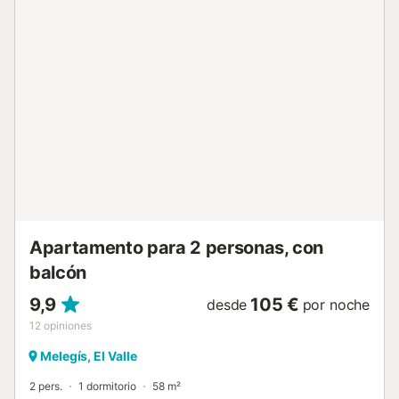
Sierra Nevada. La piscina estará disponible en los meses
de verano (pregunte por fechas de apertura y cierre).
Suministramos leña en los meses de invierno, no está
incluida en el alquiler....
Apartamento para 2 personas, con
balcón
9,9
105 €
desde
por noche
12
opiniones
Melegís, El Valle
2 pers.
1 dormitorio
58 m²