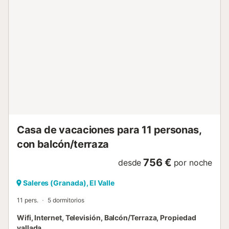
una cortina con otra habitación con una cama individual.
En esta planta hay un segundo aseo y un cuarto de baño
con ducha y bañera. Desde unas escalera se puede
acceder a la torre, que es el lugar ideal para disfrutar de
unas vistas de 360 grados. En el exterior hay una piscina
privada y varias zonas verdes con una hamaca, un
balancín y varias tumbonas donde poder descansar....
Casa de vacaciones para 11 personas,
con balcón/terraza
756 €
desde
por noche
Saleres (Granada), El Valle
11 pers.
5 dormitorios
Wifi, Internet, Televisión, Balcón/Terraza, Propiedad
vallada