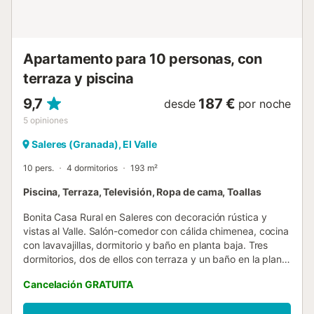
Apartamento para 10 personas, con
terraza y piscina
9,7
187 €
desde
por noche
5
opiniones
Saleres (Granada), El Valle
10 pers.
4 dormitorios
193 m²
Piscina, Terraza, Televisión, Ropa de cama, Toallas
Bonita Casa Rural en Saleres con decoración rústica y
vistas al Valle. Salón-comedor con cálida chimenea, cocina
con lavavajillas, dormitorio y baño en planta baja. Tres
dormitorios, dos de ellos con terraza y un baño en la planta
superior. Tranquilidad y naturaleza rodean esta casa.
Cancelación GRATUITA
Puedes disfrutar de paseos por las calles de este pueblo
típico granadino. Barranco de la Luna a pocos minutos a