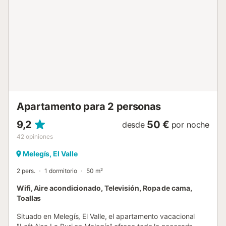
está situada a unos 100 metros de la zona de
aparcamiento designada, donde los huéspedes deben
dejar sus coches. Hay aparcamiento gratuito en la calle.
No se permiten mascotas, fumar ni celebrar eventos. Esta
propiedad cuenta con iluminación de bajo consumo. La
piscina tiene una profundidad uniforme de 1,5 metros....
Apartamento para 2 personas
9,2
50 €
desde
por noche
42
opiniones
Melegís, El Valle
2 pers.
1 dormitorio
50 m²
Wifi, Aire acondicionado, Televisión, Ropa de cama,
Toallas
Situado en Melegís, El Valle, el apartamento vacacional