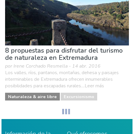
8 propuestas para disfrutar del turismo
de naturaleza en Extremadura
por Irene Corchado Resmella - 14 abr. 2016
Los valles, ríos, pantanos, montañas, dehesa y paisajes
interminables de Extremadura ofrecen innumerables
posibilidades para escapadas rurales....Leer más
Naturaleza & aire libre
Excursionismo
Información de la
Qué ofrecemos