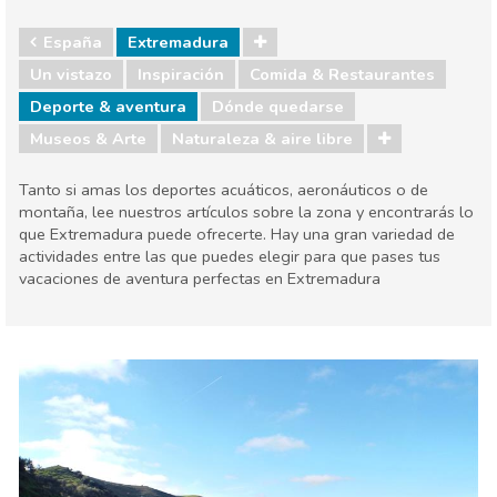
España
Extremadura
Un vistazo
Inspiración
Comida & Restaurantes
Deporte & aventura
Dónde quedarse
Museos & Arte
Naturaleza & aire libre
Tanto si amas los deportes acuáticos, aeronáuticos o de
montaña, lee nuestros artículos sobre la zona y encontrarás lo
que Extremadura puede ofrecerte. Hay una gran variedad de
actividades entre las que puedes elegir para que pases tus
vacaciones de aventura perfectas en Extremadura
España
Extremadura
Comida & Restaurantes
Deporte & aventura
Dónde quedarse
Museos & Arte
Naturaleza & aire libre