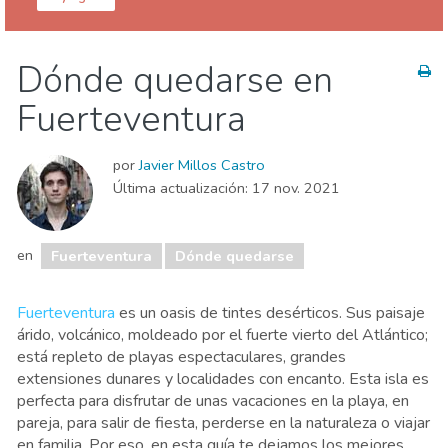
Islas Canarias
Fuerteventura
Dónde quedarse en
Dónde quedarse
Playas
Fuerteventura
por
Javier Millos Castro
Última actualización:
17 nov. 2021
en
Fuerteventura
Dónde quedarse
Fuerteventura
es un oasis de tintes desérticos. Sus paisaje
árido, volcánico, moldeado por el fuerte vierto del Atlántico;
está repleto de playas espectaculares, grandes
extensiones dunares y localidades con encanto. Esta isla es
perfecta para disfrutar de unas vacaciones en la playa, en
pareja, para salir de fiesta, perderse en la naturaleza o viajar
en familia. Por eso, en esta guía te dejamos los mejores