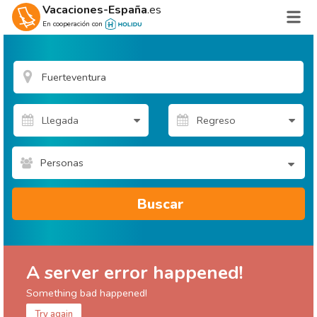
Vacaciones-España
.es
En cooperación con
Personas
Buscar
A server error happened!
Something bad happened!
Try again