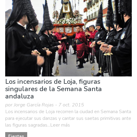
Deporte & aventura
Familia & niños
Museos & Arte
Naturaleza & aire libre
Playas
Los incensarios de Loja, figuras
singulares de la Semana Santa
andaluza
por Jorge García Rojas - 7 oct. 2015
Los incensarios de Loja recorren la ciudad en Semana Santa
para ejecutar sus danzas y cantar sus saetas primitivas ante
las figuras sagradas...Leer más
Fiestas