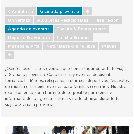
Andalucía
Granada provincia
Un vistazo
Alquileres vacacionales
Inspiración
Agenda de eventos
Comida & Restaurantes
Deporte & aventura
Familia & niños
Museos & Arte
Naturaleza & aire libre
Playas
¿Quieres asistir a los eventos que tienen lugar durante tu viaje
a Granada provincia? Cada mes hay eventos de distinta
temática: históricos, religiosos, culturales, deportivos, festivales
de música o también eventos para familias con niños. Nuestros
expertos en la zona harán todo lo posible para tenerte
informado de la agenda cultural y no te aburras durante tu
viaje a Granada provincia
Andalucía
Granada provincia
Agenda de eventos
Comida & Restaurantes