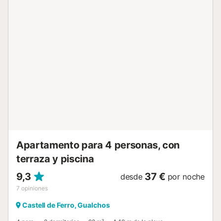
jardín, piscina infantil y ducha exterior. La piscina está
abierta del 15 de junio al 15 de septiembre. Hay
conexiones de transporte público a poca distancia y una
pista de tenis a 15 minutos a pie. Junto al edificio hay una
pista de baloncesto y otra de pádel. Hay aparcamiento
gratuito disponible en la calle y una plaza de aparcamiento
disponible en un garaje. No se permiten mascotas, fumar
ni celebrar eventos. Este alquiler cuenta con
características de ahorro de luz y agua. Se puede
proporcionar cuna y trona bajo petición....
Apartamento para 4 personas, con
terraza y piscina
9,3
37 €
desde
por noche
7
opiniones
Castell de Ferro, Gualchos