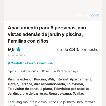
mar, donde podrás disfrutar de atardeceres únicos y
despertar con la suave brisa marina. El piso está
completamente equipado y dispone de plaza de parking
privado y conexión Wi-Fi para que tu comodidad sea total.
El interior del apartamento ofrece un salón luminoso,
amplio y moderno, con grandes ventanales que permiten
Apartamento para 6 personas, con
la entrada de aire fresco y luz natural. Está equipado con
vistas además de jardín y piscina,
un cómod...
Familias con niños
9,6
48 €
desde
por noche
48
opiniones
Castell de Ferro, Gualchos
6 pers.
2 dormitorios
85 m²
A 10 m de la playa
Piscina exterior, Piscina, Wifi, Internet, Aparcamiento,
Garaje, Terraza, Aire acondicionado, Televisión,
Televisión de pantalla plana, Televisión por satélite,
Jardín, Libre de barreras, Ropa de cama, Toallas
Featuring mountain views, Atico lujo primera linea, terraza,