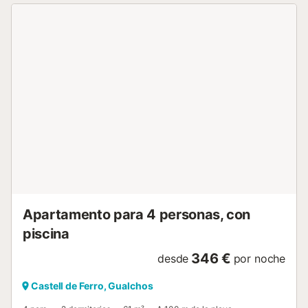
y acogedor que se integra con la cocina, creando un
espacio abierto ideal para compartir momentos en familia
o con amigos. El salón está equipado con sofás amplios,
aire acondicionado y televisión de pantalla plana, perfecto
para relajarse después de un día de playa o excursiones.
La cocina, completamente equipada, dispone de horno,
microondas, lavavajillas, cafetera y lavadora. En el centro,
una mesa de madera invita a disfrutar de comidas caseras
y a organizar los planes del día. El alojamiento ofrece tres
dormitorios confortables: dos de ellos cuentan con cama
doble, armarios para guardar pertenencias y una
decoración cálida y acogedora; el tercero dispone de dos
camas individuales, ideal para amigos o niños, con un
estilo fresco y relajante. Todos los dormitorios cuent...
Apartamento para 4 personas, con
piscina
346 €
desde
por noche
Castell de Ferro, Gualchos