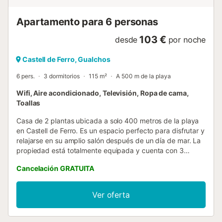
Apartamento para 6 personas
103 €
desde
por noche
Castell de Ferro, Gualchos
6 pers.
3 dormitorios
115 m²
A 500 m de la playa
Wifi, Aire acondicionado, Televisión, Ropa de cama,
Toallas
Casa de 2 plantas ubicada a solo 400 metros de la playa
en Castell de Ferro. Es un espacio perfecto para disfrutar y
relajarse en su amplio salón después de un día de mar. La
propiedad está totalmente equipada y cuenta con 3
dormitorios, aire acondicionado tanto en el salón como en
Cancelación GRATUITA
las habitaciones, cocina completa, wifi y calefacción.
Dispone de escaleras interiores que conectan ambas
plantas. Una opción ideal para quienes buscan comodidad
Ver oferta
y cercanía al mar en plena Costa Tropical. El espacio Este
encantador alojamiento combina el estilo andaluz con la
comodidad moderna. Al entrar te recibe un salón luminoso