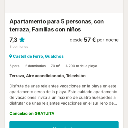
para fines recreativos. Las reservas en nombre de
empresas serán canceladas y se cobrarán posibles gastos
de anulación...
Apartamento para 5 personas, con
terraza, Familias con niños
7,3
57 €
desde
por noche
3
opiniones
Castell de Ferro, Gualchos
5 pers.
2 dormitorios
70 m²
A 200 m de la playa
Terraza, Aire acondicionado, Televisión
Disfrute de unas relajantes vacaciones en la playa en este
apartamento cerca de la playa. Este cuidado apartamento
de vacaciones invita a un máximo de cuatro huéspedes a
disfrutar de unas relajantes vacaciones en el sur lleno de
palmeras durante todo el año. Haga aquí sus planes para
Cancelación GRATUITA
explorar los numerosos lugares de interés de la Costa
Tropical con niños o amigos o para sentirse como en casa
después de un largo día en la playa. Disfrute de sus