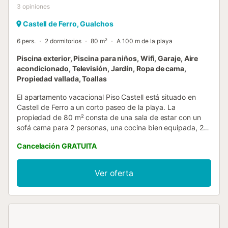
3
opiniones
Castell de Ferro, Gualchos
6 pers.
2 dormitorios
80 m²
A 100 m de la playa
Piscina exterior, Piscina para niños, Wifi, Garaje, Aire
acondicionado, Televisión, Jardín, Ropa de cama,
Propiedad vallada, Toallas
El apartamento vacacional Piso Castell está situado en
Castell de Ferro a un corto paseo de la playa. La
propiedad de 80 m² consta de una sala de estar con un
sofá cama para 2 personas, una cocina bien equipada, 2
dormitorios y 1 baño y por lo tanto puede acomodar a 6
Cancelación GRATUITA
personas. Los servicios adicionales incluyen Wi-Fi de alta
velocidad (apto para videollamadas), televisión, aire
acondicionado y lavadora. También hay disponible una
Ver oferta
cuna y una trona. El edificio en el que se encuentra el
alojamiento dispone de ascensor. Este alquiler de
vacaciones cuenta con una terraza privada para relajarse
por las tardes. Disfrute de las instalaciones exteriores
compartidas de nuestra propiedad, que incluyen piscina,