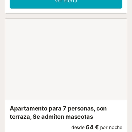
Ver oferta
comidas en su propia terraza con vistas al mar. Es muy
posible que decida espontáneamente darse un
refrescante chapuzón en las frescas aguas. Por la noche,
puede redondear el día aquí con una buena copa de vino
y dejarse mimar por la agradable brisa marina. Si no quiere
pasar las vacaciones en la playa, en los alrededores
encontrará interesantes destinos para hacer excursiones.
Los pintorescos y blancos pueblos de montaña de las
Alpujarras están a un corto trayecto en coche. La cercana
ciudad portuaria de Motril también merece una visita. Le
invita a pasear, ir de compras y descubrir la gastronomía
española....
Apartamento para 7 personas, con
terraza, Se admiten mascotas
64 €
desde
por noche