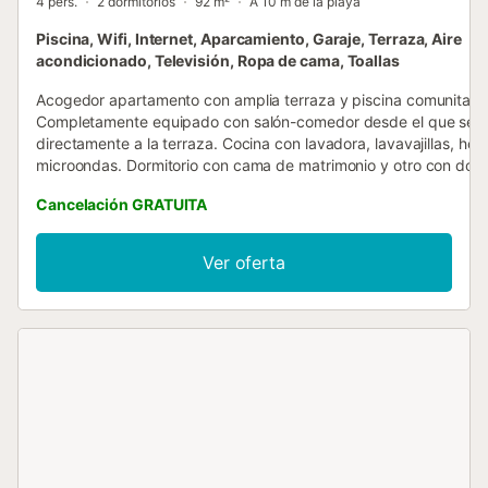
4 pers.
2 dormitorios
92 m²
A 10 m de la playa
Piscina, Wifi, Internet, Aparcamiento, Garaje, Terraza, Aire
acondicionado, Televisión, Ropa de cama, Toallas
Acogedor apartamento con amplia terraza y piscina comunitaria
Completamente equipado con salón-comedor desde el que se 
directamente a la terraza. Cocina con lavadora, lavavajillas, hor
microondas. Dormitorio con cama de matrimonio y otro con dos
individuales. Baño completo con bañera y mampara de ducha. 
Cancelación GRATUITA
residencial cerrada frente al mar y la playa del Sotillo. A pocos 
de restaurantes y bares. Las facturas para estancias de 28 noc
más irán a cargo del inquilino (contactar para mas información).
Ver oferta
Pregunte por nuestros precios para estancias de varios meses.
ESFCTU0000180250003023110000000000000000VFT/GR/05