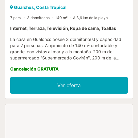
Gualchos, Costa Tropical
7 pers.
3 dormitorios
140 m²
A 3,6 km de la playa
Internet, Terraza, Televisión, Ropa de cama, Toallas
La casa en Gualchos posee 3 dormitorio(s) y capacidad
para 7 personas. Alojamiento de 140 m² confortable y
grande, con vistas al mar y a la montaña. 200 m del
supermercado "Supermercado Covirán", 200 m de la
cafetería "Cafe Bar La Plaza", 8 km de la playa de roca
Cancelación GRATUITA
"Playa de la Rijana", 100 km de la pista de esquí "Sierra
Nevada", 100 km del aeropuerto internacional "Aeropuerto
Internacional de Málaga" y está ubicado en una zona
Ver oferta
tranquila y rural. Dispone de mobiliario jardín, 60 m² de
terraza, lavadora, chimenea, ventiladores, plancha, acceso
internet (wifi), secador, alarma, 3 aparatos eléctricos anti-
mosquitos, 1 Televisor. La cocina americana, de
vitrocerámica, está equipada con nevera, microondas,
horno, congelador, lavavajillas, vajilla/cubertería,
utensilios/cocina, cafetera y tostadora....