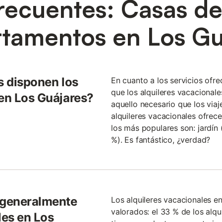
recuentes: Casas d
rtamentos en Los Gu
s disponen los
En cuanto a los servicios ofr
que los alquileres vacacional
 en Los Guájares?
aquello necesario que los viaj
alquileres vacacionales ofrec
los más populares son: jardín 
%). Es fantástico, ¿verdad?
 generalmente
Los alquileres vacacionales 
valorados: el 33 % de los alq
les en Los