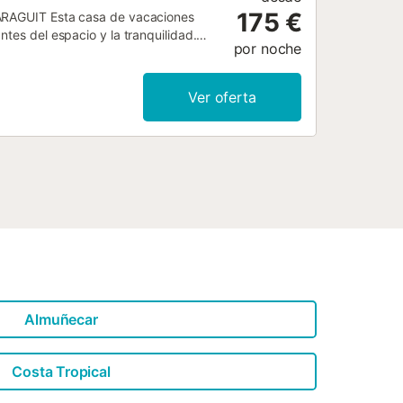
175 €
GUIT Esta casa de vacaciones
tes del espacio y la tranquilidad.
por noche
tar de hermosas vistas al mar, a las
n y asientos. Hay una terraza
omedor, tumbonas alrededor de la
Ver oferta
n de Guardia hay árboles frutales.
relájese en Casa Balcon de Guardia. A
e Salobreña y Motril. La hermosa
minutos en coche. DISTRIBUCIÓN CASA
 un solo nivel. El salón-comedor
 Hay un televisor con receptor de
cina abierta incluye una cocina de gas
 y utensilios de cocina. Puede preparar
n de Guardia es que esta casa de
Almuñecar
Costa Tropical