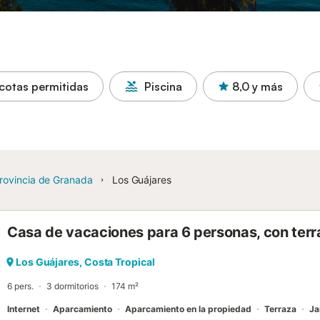
cotas permitidas
Piscina
8,0
y más
rovincia de Granada
Los Guájares
Casa de vacaciones para 6 personas, con terra
Los Guájares, Costa Tropical
6 pers.
3 dormitorios
174 m²
Internet
Aparcamiento
Aparcamiento en la propiedad
Terraza
Ja