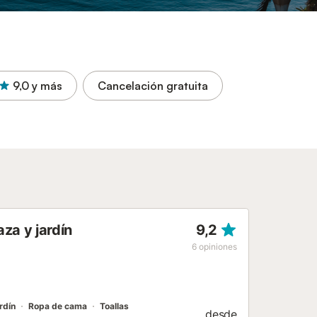
9,0
y más
Cancelación gratuita
za y jardín
9,2
6
opiniones
rdín
Ropa de cama
Toallas
desde