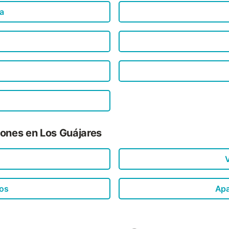
a
iones en Los Guájares
V
os
Apa