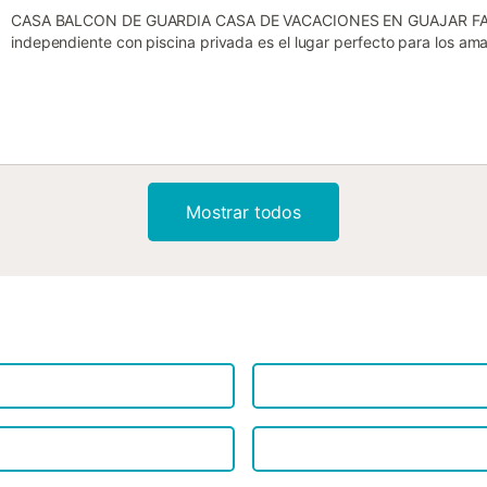
CASA BALCON DE GUARDIA CASA DE VACACIONES EN GUAJAR FARA
independiente con piscina privada es el lugar perfecto para los aman
Aquí experimentará mucha privacidad. Desde la terraza podrá disfru
montañas y al valle. Por todas partes hay agradables zonas de saló
cubierta tipo salón, una espaciosa veranda cubierta con zona de c
piscina y una encantadora cama tipo salón. Alrededor de Casa Balco
Pruebe los deliciosos higos y uvas. Saboree el ambiente andaluz y 
20 minutos en coche podrá llegar a las hermosas playas de arena d
ciudad de Granada, con la querida Alhambra, se encuentra a 45 
Mostrar todos
BALCON DE GUARDIA Casa Balcon de Guardia está completamente en
con zona de estar tiene dos grandes puertas de patio a la veranda.
satélite, un equipo de cine en casa y un reproductor de DVD. La co
(4 fuegos), frigorífico, congelador, horno, grill, batidora, tostadora
un delicioso café en una cafetera italiana. Lo bueno de Casa Balco
vacac...