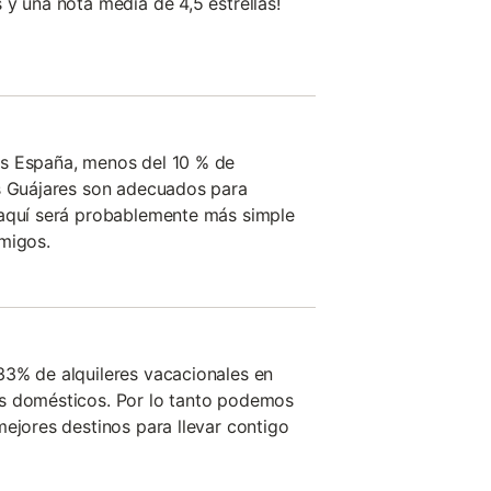
 y una nota media de 4,5 estrellas!
s España, menos del 10 % de
os Guájares son adecuados para
 aquí será probablemente más simple
migos.
33% de alquileres vacacionales en
s domésticos. Por lo tanto podemos
mejores destinos para llevar contigo