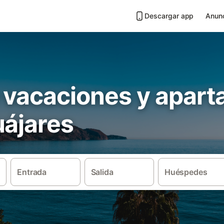
Descargar app
Anunc
 vacaciones y apar
uájares
Entrada
Salida
Huéspedes