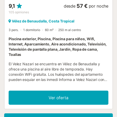
9,1
57 €
desde
por noche
105
opiniones
Vélez de Benaudalla, Costa Tropical
3 pers.
1 dormitorio
60 m²
250 m al centro
Piscina exterior, Piscina, Piscina para niños, Wifi,
Internet, Aparcamiento, Aire acondicionado, Televisión,
Televisión de pantalla plana, Jardín, Ropa de cama,
Toallas
El Velez Nazari se encuentra en Vélez de Benaudalla y
ofrece una piscina al aire libre de temporada. Hay
conexión WiFi gratuita. Los huéspedes del apartamento
pueden esquiar en las inmedi Informa a Velez Nazari con
antelación de tu hora prevista de llegada. Para ello,
puedes utilizar el apartado de peticiones especiales al
hacer la reserva o ponerte en contacto directamente con
Ver oferta
el alojamiento. Los datos de contacto aparecen en la
confirmación de la reserva. Número de licencia:
A/GR/00330...