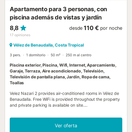
restaurantes, cafés, supermercados y bares (2 minutos a
Apartamento para 3 personas, con
pie). En el pueblo hay numerosos lugares de interés para
piscina además de vistas y jardín
vi...
8,8
110 €
desde
por noche
17
opiniones
Vélez de Benaudalla, Costa Tropical
3 pers.
1 dormitorio
50 m²
250 m al centro
Piscina exterior, Piscina, Wifi, Internet, Aparcamiento,
Garaje, Terraza, Aire acondicionado, Televisión,
Televisión de pantalla plana, Jardín, Ropa de cama,
Toallas
Velez Nazari 2 provides air-conditioned rooms in Vélez de
Benaudalla. Free WiFi is provided throughout the property
and private parking is available on site....
Ver oferta