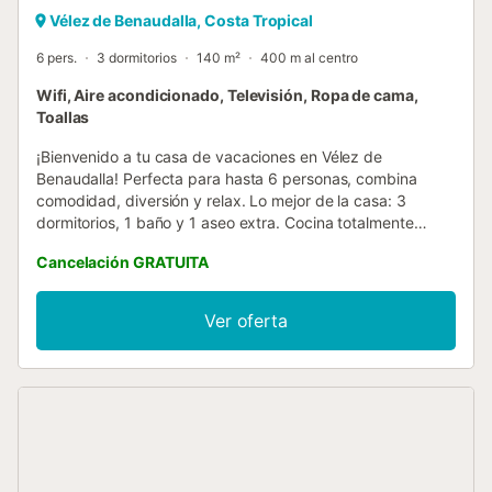
Vélez de Benaudalla, Costa Tropical
6 pers.
3 dormitorios
140 m²
400 m al centro
Wifi, Aire acondicionado, Televisión, Ropa de cama,
Toallas
¡Bienvenido a tu casa de vacaciones en Vélez de
Benaudalla! Perfecta para hasta 6 personas, combina
comodidad, diversión y relax. Lo mejor de la casa: 3
dormitorios, 1 baño y 1 aseo extra. Cocina totalmente
equipada con lavavajillas. Salón con TV y futbolín para
Cancelación GRATUITA
momentos de diversión. Wi-Fi rápido y zona de trabajo.
Aire acondicionado en 2 dormitorios y en el salón-comedor.
Ventiladores en todas las habitaciones. Lavadora. Terraza
Ver oferta
privada con mesa, sillas y barbacoa de gas para tardes
inolvidables. Cuna y trona disponibles para los más
pequeños. Extras que te encantarán: Aparcamiento
gratuito cerca. Estación de carga para coches eléctricos.
Libros y recomendaciones locales. ¡Mascotas bienvenidas!
Ubicación perfecta: Playa a 15 minutos, Granada a 30
minutos. Actividades de montaña y náuticas a tu alcance.
Relájate, desconecta y disfruta de cada momento desde