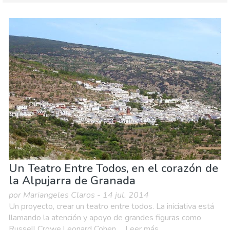
Granada provincia
Las Alpujarras
Deporte & aventura
Museos & Arte
Naturaleza & aire libre
Un Teatro Entre Todos, en el corazón de
la Alpujarra de Granada
por Mariangeles Claros - 14 jul. 2014
Un proyecto, crear un teatro entre todos. La iniciativa está
llamando la atención y apoyo de grandes figuras como
Russell Crowe,Leonard Cohen......Leer más