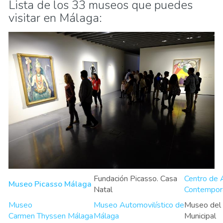
Lista de los 33 museos que puedes
visitar en Málaga:
Fundación Picasso. Casa
Centro de 
Museo Picasso Málaga
Natal
Contempor
Museo
Museo Automovilístico de
Museo del 
Carmen Thyssen Málaga
Málaga
Municipal