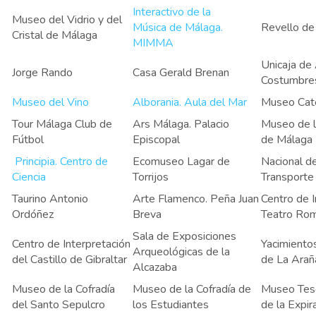
Interactivo de la
Museo del Vidrio y del
Música de Málaga.
Revello de
Cristal de Málaga
MIMMA
Unicaja de
Jorge Rando
Casa Gerald Brenan
Costumbre
Museo del Vino
Alborania. Aula del Mar
Museo Cate
Tour Málaga Club de
Ars Málaga. Palacio
Museo de 
Fútbol
Episcopal
de Málaga
Principia. Centro de
Ecomuseo Lagar de
Nacional d
Ciencia
Torrijos
Transporte
Taurino Antonio
Arte Flamenco. Peña Juan
Centro de I
Ordóñez
Breva
Teatro Ro
Sala de Exposiciones
Centro de Interpretación
Yacimiento
Arqueológicas de la
del Castillo de Gibraltar
de La Arañ
Alcazaba
Museo de la Cofradía
Museo de la Cofradía de
Museo Teso
del Santo Sepulcro
los Estudiantes
de la Expir