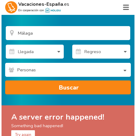
Vacaciones-España
.es
En cooperación con
Personas
Buscar
A server error happened!
Something bad happened!
Try again