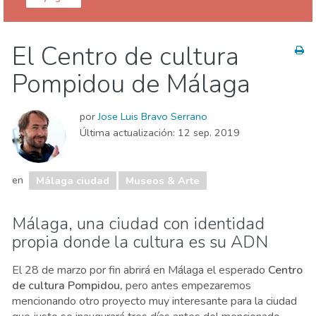
Málaga provincia
Málaga ciudad
El Centro de cultura
Agenda de eventos
Comida & Restaurantes
Pompidou de Málaga
Compras
Deporte & aventura
Dónde quedarse
Familia & niños
Museos & Arte
por
Jose Luis Bravo Serrano
Naturaleza & aire libre
Playas
Última actualización:
12 sep. 2019
Vida nocturna & Bares
en
Málaga ciudad
Museos & Arte
Málaga, una ciudad con identidad
propia donde la cultura es su ADN
El 28 de marzo por fin abrirá en Málaga el esperado
Centro
de cultura Pompidou,
pero antes empezaremos
mencionando otro proyecto muy interesante para la ciudad