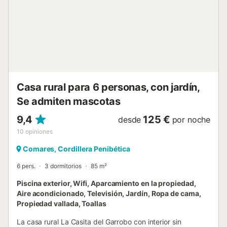
chill-out, ideal para largas charlas con amigos. Un jardín
muy amplio y perfectamente cuidado, con zona de
césped y árboles, es ideal tanto para tomar el sol como
para descansar a la agradable sombra de los árboles.
Junto a la piscina hay otra zona de chill-out, además de
una barbacoa cubierta con comedor. Podrás elegir dónde
disfrutar de tus comidas mientras contemplas las vistas en
cualquier rincón del exterior. L...
Casa rural para 6 personas, con jardín,
Se admiten mascotas
9,4
125 €
desde
por noche
10
opiniones
Comares, Cordillera Penibética
6 pers.
3 dormitorios
85 m²
Piscina exterior, Wifi, Aparcamiento en la propiedad,
Aire acondicionado, Televisión, Jardín, Ropa de cama,
Propiedad vallada, Toallas
La casa rural La Casita del Garrobo con interior sin