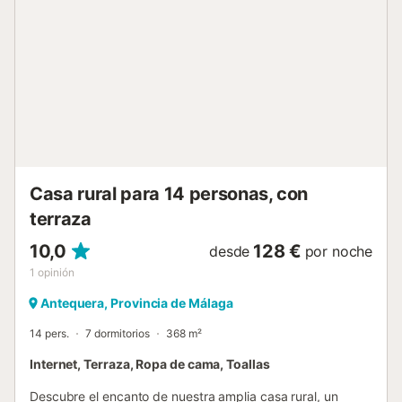
en la piscina de obra, orientada para recibir sol gran parte
del día, o disfrutar de la zona de barbacoa techada, ideal
para cenas al aire libre, protegidos tanto del sol como de la
humedad. Esta área exterior es accesible desde el jardín,
no directamente desde el interior de la casa. El interior se
divide en tres espacios principales, además del baño con
plato de ducha. En planta baja encontrarás un amplio
salón comedor con techo a dos aguas y detalles en
madera que crean un ambiente acogedor. Aquí podrás
compart...
Casa rural para 14 personas, con
terraza
10,0
128 €
desde
por noche
1
opinión
Antequera, Provincia de Málaga
14 pers.
7 dormitorios
368 m²
Internet, Terraza, Ropa de cama, Toallas
Descubre el encanto de nuestra amplia casa rural, un