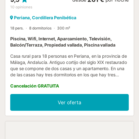
10
opiniones
Periana, Cordillera Penibética
18 pers.
8 dormitorios
300 m²
Piscina, Wifi, Internet, Aparcamiento, Televisión,
Balcón/Terraza, Propiedad vallada, Piscina vallada
Casa rural para 18 personas en Periana, en la provincia de
Málaga, Andalucía. Antiguo cortijo del siglo XIX restaurado
que se compone de dos casas y un apartamento. En una
de las casas hay tres dormitorios en los que hay tres
camas de matrimonio y una cama individual. En la otra
Cancelación GRATUITA
casa hay cuatro dormitorios en los que hay tres camas de
matrimonio y tres camas individuales. En el apartamento
una sola habitación con cama de matrimonio y un sofá
Ver oferta
cama. Todos los dormitorios cuentan con bomba de calor.
Las dos casas disponen también de un aseo y un cuarto
de baño con ducha cada una, además del apartamento
que cuenta con su cuarto de baño con ducha. También las
dos casas cuentan con un salón con chimenea y una
cocina. El apartamento tiene aire acondicionado con