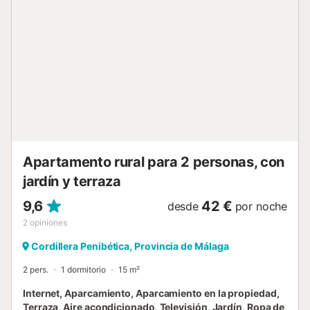
aparcamiento en la propiedad. Se admiten familias con
niños. No se permiten mascotas, fumar ni celebrar
eventos. El alojamiento cuenta con un dormitorio y un salón
con sofá cama. Tened en cuenta que el baño está en la
planta baja y se accede por unas escaleras. Puede haber
regulaciones gubernamentales sobre el uso del agua
durante vuestra estancia, que podrían afectar el uso de la
piscina, el riego del jardín o limitar el uso de agua
corriente....
Apartamento rural para 2 personas, con
jardín y terraza
9,6
42 €
desde
por noche
2
opiniones
Cordillera Penibética, Provincia de Málaga
2 pers.
1 dormitorio
15 m²
Internet, Aparcamiento, Aparcamiento en la propiedad,
Terraza, Aire acondicionado, Televisión, Jardín, Ropa de