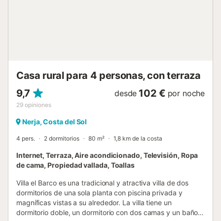
junio hasta septiembre, la barbacoa y el comedor al aire
libre. Todo esto le permitirá disfrutar de agradables
comidas con vistas, aprovechando la paz y la privacidad
que ofrece el entorno. Los dormitorios se abrirán en
función del número de personas que reserven el
alojamiento. Si un número menor de personas desea
disponer de más dormitorio...
Casa rural para 4 personas, con terraza
9,7
102 €
desde
por noche
29
opiniones
Nerja, Costa del Sol
4 pers.
2 dormitorios
80 m²
1,8 km de la costa
Internet, Terraza, Aire acondicionado, Televisión, Ropa
de cama, Propiedad vallada, Toallas
Villa el Barco es una tradicional y atractiva villa de dos
dormitorios de una sola planta con piscina privada y
magníficas vistas a su alrededor. La villa tiene un
dormitorio doble, un dormitorio con dos camas y un baño