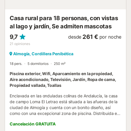
Casa rural para 18 personas, con vistas
al lago y jardín, Se admiten mascotas
9,7
261 €
desde
por noche
21
opiniones
Almogía, Cordillera Penibética
18 pers.
5 dormitorios
250 m²
Piscina exterior, Wifi, Aparcamiento en la propiedad,
Aire acondicionado, Televisión, Jardín, Ropa de cama,
Propiedad vallada, Toallas
Enclavada en las onduladas colinas de Andalucía, la casa
de campo Loma El Letrao está situada a las afueras de la
ciudad de Almogía y cuenta con un bonito diseño, así
como con una excepcional zona de piscina. Distribuida en
2 plantas, la casa de vacaciones seduce por sus
Cancelación GRATUITA
elementos arquitectónicos de piedra y madera y consta de
un amplio salón/comedor diáfano con vigas rústicas en el