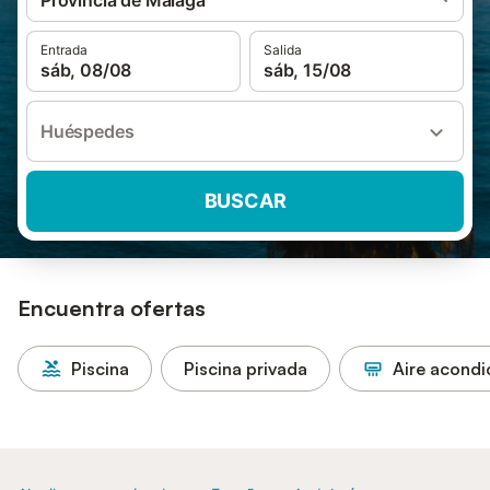
Provincia de Málaga
Entrada
Salida
sáb, 08/08
sáb, 15/08
Huéspedes
BUSCAR
Encuentra ofertas
Piscina
Piscina privada
Aire acond