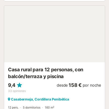
impresionantes vistas de las montañas cercanas y las
típicas casitas blancas de los pueblos y la costa. Pruebe la
cocina rural típica de Cómpeta y deguste, por ejemplo, las
migas o simplemente tome alguna de las deliciosas tapas
para el pequeño apetito. ¡Disfrute de unas vacaciones
prometedoras con garantía de bienestar al más alto nivel!
La casa está construida en una pendiente y sólo se puede
llegar a ella a través de varias escaleras (56 escalones). El
acceso a la casa es a través de un empinado camino de
tierra, que sólo está asfaltado en algunas partes....
Casa rural para 12 personas, con
balcón/terraza y piscina
9,4
158 €
desde
por noche
33
opiniones
Casabermeja, Cordillera Penibética
12 pers.
5 dormitorios
160 m²