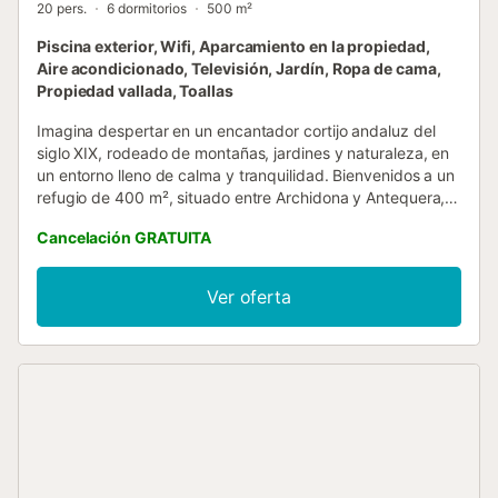
20 pers.
6 dormitorios
500 m²
Piscina exterior, Wifi, Aparcamiento en la propiedad,
Aire acondicionado, Televisión, Jardín, Ropa de cama,
Propiedad vallada, Toallas
Imagina despertar en un encantador cortijo andaluz del
siglo XIX, rodeado de montañas, jardines y naturaleza, en
un entorno lleno de calma y tranquilidad. Bienvenidos a un
refugio de 400 m², situado entre Archidona y Antequera,
pensado para grupos de hasta 20 personas que desean
Cancelación GRATUITA
desconectar y reconectar con la esencia rural andaluza.
La casa combina el encanto de la arquitectura tradicional
con todas las comodidades modernas: dispone de 6
Ver oferta
dormitorios con aire acondicionado, 4 baños completos, 2
cocinas totalmente equipadas y 3 salones acogedores,
uno de ellos con chimenea, ideal para disfrutar de cálidas
tardes en familia o con amigos. Cada rincón invita a
relajarse, compartir y crear recuerdos inolvidables. En el
exterior, encontraréis amplios jardines, terrazas cubiertas y
descubiertas, y una piscina privada abierta todo el año,
perfecta para refrescarse bajo el sol andaluz. La barbacoa
y la ducha al aire libre hacen que cada comida y momento