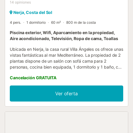
14
opiniones
Nerja, Costa del Sol
4 pers.
1 dormitorio
60 m²
800 m de la costa
Piscina exterior, Wifi, Aparcamiento en la propiedad,
Aire acondicionado, Televisión, Ropa de cama, Toallas
Ubicada en Nerja, la casa rural Villa Ángeles os ofrece unas
vistas fantásticas al mar Mediterráneo. La propiedad de 2
plantas dispone de un salón con sofá cama para 2
personas, cocina bien equipada, 1 dormitorio y 1 baño, con
capacidad para 4 huéspedes. El amplio comedor brinda
Cancelación GRATUITA
espectaculares vistas panorámicas de Nerja, Frigiliana,
Torrox, las montañas y el mar. Entre las comodidades
encontraréis Wi-Fi, TV, aire acondicionado y lavadora.
Ver oferta
También hay cuna y trona disponibles. Disfrutad de un
espacio exterior privado con piscina, terraza cubierta y
barbacoa. La piscina se encuentra a 20 metros de la casa
y se accede por una entrada independiente. Con
impresionantes vistas al mar, la propiedad está a pocos
minutos en coche del centro de Nerja, Frigiliana y de las
hermosas sierras de Almijara y Alhama. Hay plaza de