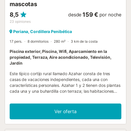
mascotas
8,5
159 €
desde
por noche
23
opiniones
Periana, Cordillera Penibética
17 pers.
8 dormitorios
280 m²
3 km de la costa
Piscina exterior, Piscina, Wifi, Aparcamiento en la
propiedad, Terraza, Aire acondicionado, Televisión,
Jardín
Este típico cortijo rural llamado Azahar consta de tres
casas de vacaciones independientes, cada una con
características personales. Azahar 1 y 2 tienen dos plantas
cada una y una buhardilla con terraza; las habitaciones
tienen chimenea y desde las terrazas se tienen unas vistas
espectaculares de los Montes de Málaga, el embalse de la
Viñuela y el Mar Mediterráneo. Junto a estas casas hay un
Ver oferta
piso de 50 metros cuadrados, equipado con cocina
americana, dormitorio y salón con sofá cama para dos
niños. Toda la finca dispone de tres barbacoas. Una