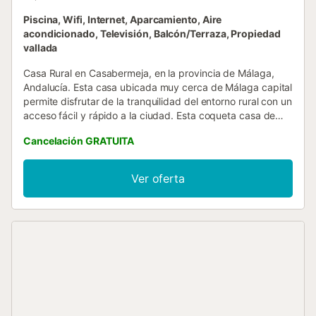
Piscina, Wifi, Internet, Aparcamiento, Aire
acondicionado, Televisión, Balcón/Terraza, Propiedad
vallada
Casa Rural en Casabermeja, en la provincia de Málaga,
Andalucía. Esta casa ubicada muy cerca de Málaga capital
permite disfrutar de la tranquilidad del entorno rural con un
acceso fácil y rápido a la ciudad. Esta coqueta casa de
vacaciones se caracteriza por una atmósfera rústica, de la
Cancelación GRATUITA
que te enamorarás si te gusta el ambiente rural. Cuenta
con cinco dormitorios: dos dormitorios dobles con dos
camas individuales, dos dormitorios dobles con cama de
Ver oferta
matrimonio y un dormitorio cuádruple con una cama de
matrimonio y dos camas individuales. Hay dos cuartos de
baño en el interior de la casa, uno con ducha y otro con
bañera. El salón comedor mantiene el mismo estilo
acogedor que el resto de la vivienda. La casa también
dispone de una cocina independiente completamente
equipada. Todos los dormitorios cuentan con aire
acondicionado. En el exterior encontrarás varias áreas
donde disfrutar tranquilamente de tus merecidas
vacaciones. El espléndido porche cuenta con una zona de