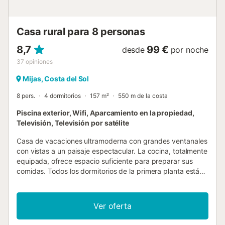
completamente equipada con todo lo necesario para el día
a día, incluyendo despensa, frigorífico, microondas,
Casa rural para 8 personas
cafetera, exprimidor, tostadora, herv...
8,7
99 €
desde
por noche
37
opiniones
Mijas, Costa del Sol
8 pers.
4 dormitorios
157 m²
550 m de la costa
Piscina exterior, Wifi, Aparcamiento en la propiedad,
Televisión, Televisión por satélite
Casa de vacaciones ultramoderna con grandes ventanales
con vistas a un paisaje espectacular. La cocina, totalmente
equipada, ofrece espacio suficiente para preparar sus
comidas. Todos los dormitorios de la primera planta están
amueblados con gusto selecto y el dormitorio principal
ofrece una vista privilegiada de la piscina y el mar
Mediterráneo. La hermosa terraza con toldo y exquisitos
Ver oferta
muebles de jardín, justo enfrente de la zona de la piscina,
le invita a acogedoras tertulias y románticas comidas con