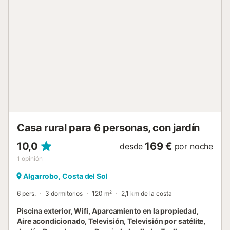
bomba de calor en el salón y un radiador en el dormitorio.
Para grupos de 15 o menos personas el apartamento
permanece cerrado. Abrir el apartamento tiene un coste
adicional y el precio es para 16 personas. La casa dispone
de WiFi, cuya señal más fuerte se encuentra en el comedor
y en las zonas exteriores. En el exterior se puede disfrutar
de una gran piscina con zona de jardín y terraza....
Casa rural para 6 personas, con jardín
10,0
169 €
desde
por noche
1
opinión
Algarrobo, Costa del Sol
6 pers.
3 dormitorios
120 m²
2,1 km de la costa
Piscina exterior, Wifi, Aparcamiento en la propiedad,
Aire acondicionado, Televisión, Televisión por satélite,