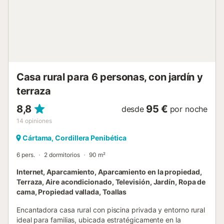
• Conexión a internet por satélite 📍 Ubicación El complejo
está rodeado de montaña y bosque, con fácil acceso a
Alhaurín el Grande, Coín y Cártama, y buena conexión con
Málaga capital, la Costa del Sol, parques naturales y
puntos de interés como el Caminito del Rey. ✔️
Recomendada para • Viajeros q...
Casa rural para 6 personas, con jardín y
terraza
8,8
95 €
desde
por noche
14
opiniones
Cártama, Cordillera Penibética
6 pers.
2 dormitorios
90 m²
Internet, Aparcamiento, Aparcamiento en la propiedad,
Terraza, Aire acondicionado, Televisión, Jardín, Ropa de
cama, Propiedad vallada, Toallas
Encantadora casa rural con piscina privada y entorno rural
ideal para familias, ubicada estratégicamente en la