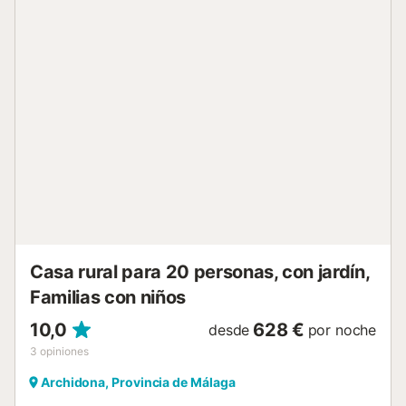
magnífica piscina de casi 100 metros cuadrados con
vestuario y duchas. Si desea pasar un maravilloso día de
playa, a unos 30 minutos, se encuentra Torre del Mar,
localidad turística por excelencia con amplias playas y un
gran paseo marítimo. Desde aquí y por la autovía del
Mediterráneo podrá visitar Frigiliana, Nerja y Málaga. Se
vende leña....
Casa rural para 20 personas, con jardín,
Familias con niños
10,0
628 €
desde
por noche
3
opiniones
Archidona, Provincia de Málaga