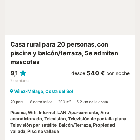
en el jardín sean especiales y llenos de vida. El cortijo
cuenta con aparcamiento privado, espacio para bicicletas
y admite mascotas, para que toda la familia pueda
disfrutar. Además, su ubicación permite explorar Andalucía
con facilidad: Antequera y Archidona están a solo 5
minutos en coche, mientras permanecéis inmersos en la
paz y privacidad de este entorno natural único. Aquí, cada
Casa rural para 20 personas, con
detalle está pensado para que la estancia sea autént...
piscina y balcón/terraza, Se admiten
mascotas
9,1
540 €
desde
por noche
7
opiniones
Vélez-Málaga, Costa del Sol
20 pers.
8 dormitorios
200 m²
5,2 km de la costa
Piscina, Wifi, Internet, LAN, Aparcamiento, Aire
acondicionado, Televisión, Televisión de pantalla plana,
Televisión por satélite, Balcón/Terraza, Propiedad
vallada, Piscina vallada