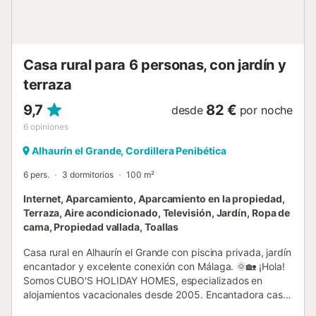
Casa rural para 6 personas, con jardín y
terraza
9,7
82 €
desde
por noche
6
opiniones
Alhaurín el Grande, Cordillera Penibética
6 pers.
3 dormitorios
100 m²
Internet, Aparcamiento, Aparcamiento en la propiedad,
Terraza, Aire acondicionado, Televisión, Jardín, Ropa de
cama, Propiedad vallada, Toallas
Casa rural en Alhaurín el Grande con piscina privada, jardín
encantador y excelente conexión con Málaga. 🌞🏡 ¡Hola!
Somos CUBO'S HOLIDAY HOMES, especializados en
alojamientos vacacionales desde 2005. Encantadora casa
rural con piscina privada y un precioso jardín donde