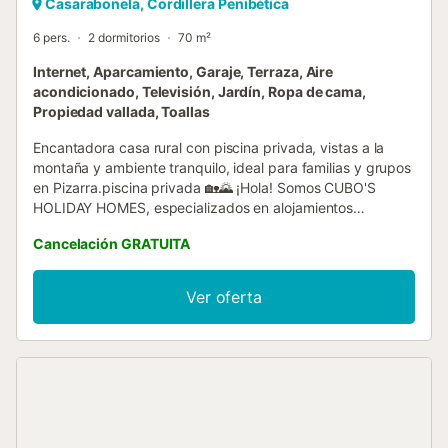
Casarabonela, Cordillera Penibética
6 pers.
2 dormitorios
70 m²
Internet, Aparcamiento, Garaje, Terraza, Aire
acondicionado, Televisión, Jardín, Ropa de cama,
Propiedad vallada, Toallas
Encantadora casa rural con piscina privada, vistas a la
montaña y ambiente tranquilo, ideal para familias y grupos
en Pizarra.piscina privada 🏡🌄 ¡Hola! Somos CUBO'S
HOLIDAY HOMES, especializados en alojamientos
vacacionales desde 2005. Disfruta de un refugio único
Cancelación GRATUITA
rodeado de naturaleza, con una amplia parcela vallada
que crea un auténtico oasis de tranquilidad y ofrece vistas
panorámicas de 360º a las montañas de Casarabonela. La
Ver oferta
finca, ubicada en una zona muy tranquila, cuenta con fácil
acceso tras dejar atrás la Hacienda San Antonio por un
tramo de tierra compacta muy sencillo de circular. A la
llegada, te recibirá una espaciosa parcela perfecta para
aparcar cómodamente. La arquitectura de la casa
recuerda a una antigua estación de tren local, con techos
altos y grandes ventanales con marcos de madera que
aportan calidez y personalidad al espacio. Podrás relajarte