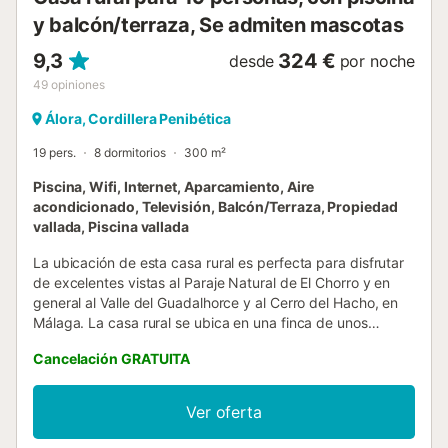
acondicionado: uno con cama de matrimonio y otro con
y balcón/terraza, Se admiten mascotas
dos camas individual...
9,3
324 €
desde
por noche
49
opiniones
Álora, Cordillera Penibética
19 pers.
8 dormitorios
300 m²
Piscina, Wifi, Internet, Aparcamiento, Aire
acondicionado, Televisión, Balcón/Terraza, Propiedad
vallada, Piscina vallada
La ubicación de esta casa rural es perfecta para disfrutar
de excelentes vistas al Paraje Natural de El Chorro y en
general al Valle del Guadalhorce y al Cerro del Hacho, en
Málaga. La casa rural se ubica en una finca de unos
35000 m2, por lo que encontrará la intimidad y a
Cancelación GRATUITA
tranquilidad que necesita para aislarse de los ruidos de la
ciudad, aunque a tan solo 800 metros se encuentra el
pueblo de Álora con restaurantes, bares, tiendas y de
Ver oferta
camino podrá realizar sus compras en el supermercado
que está a 700 metros de la casa. Sus 299 m2 de