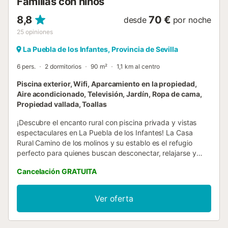
Familias con niños
8,8
70 €
desde
por noche
25
opiniones
La Puebla de los Infantes, Provincia de Sevilla
6 pers.
2 dormitorios
90 m²
1,1 km al centro
Piscina exterior, Wifi, Aparcamiento en la propiedad,
Aire acondicionado, Televisión, Jardín, Ropa de cama,
Propiedad vallada, Toallas
¡Descubre el encanto rural con piscina privada y vistas
espectaculares en La Puebla de los Infantes! La Casa
Rural Camino de los molinos y su establo es el refugio
perfecto para quienes buscan desconectar, relajarse y
disfrutar de la naturaleza en un entorno privilegiado. Esta
Cancelación GRATUITA
encantadora casa o chalet ofrece un ambiente acogedor
con una espectacular piscina de temporada al aire libre y
hermosas vistas al jardín, ideales para desconectar del día
Ver oferta
a día. El alojamiento cuenta con una piscina privada
exclusiva para los huéspedes, un amplio y cuidado jardín,
y la comodidad de un parking privado totalmente gratuito.