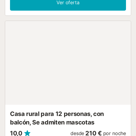
Ver oferta
la piscina al aire libre abierta todo el año. El jacuzzi
privado, la ducha exterior y la barbacoa privada son
perfectos para descansar y comer al aire libre mientras
disfrutáis de las vistas a la piscina y al jardín. Hay
aparcamiento disponible con 1 plaza compartida en el
recinto y 1 plaza compartida en garaje. No se permiten
eventos en la propiedad. El personal de recepción puede
recomendaros lugares de interés y actividades para
descubrir la zona....
Casa rural para 12 personas, con
balcón, Se admiten mascotas
10,0
210 €
desde
por noche