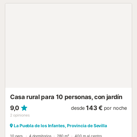
disponibles se ajustará en función del número total de
huéspedes de la reserva. No se permite fumar ni celebrar
eventos. Se admiten mascotas previa solicitud. Tenga en
cuenta que puede haber regulaciones gubernamentales
sobre el agua en vigor en el momento de su visita, lo que
puede afectar al uso de la piscina, el riego del jardín o
limitar el uso del agua del grifo....
Casa rural para 10 personas, con jardín
9,0
143 €
desde
por noche
2
opiniones
La Puebla de los Infantes, Provincia de Sevilla
10 pers.
4 dormitorios
280 m²
400 m al centro