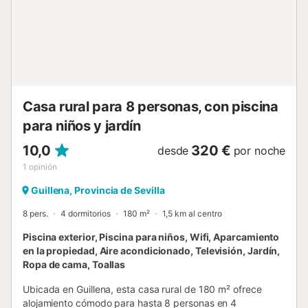
preparar vuestras recetas favoritas en un ambiente
hogareño y relajado. El verdadero corazón del descanso
se encuentra en su zona exterior privada, un oasis
diseñado para disfrutar del excelente clima andaluz. Aquí
te espera una preciosa piscina al aire libre de 6 x 4 metros,
perfecta para refrescarse tras un día de turismo. Además,
el espacio cuenta con una c...
Casa rural para 8 personas, con piscina
para niños y jardín
10,0
320 €
desde
por noche
1
opinión
Guillena, Provincia de Sevilla
8 pers.
4 dormitorios
180 m²
1,5 km al centro
Piscina exterior, Piscina para niños, Wifi, Aparcamiento
en la propiedad, Aire acondicionado, Televisión, Jardín,
Ropa de cama, Toallas
Ubicada en Guillena, esta casa rural de 180 m² ofrece
alojamiento cómodo para hasta 8 personas en 4