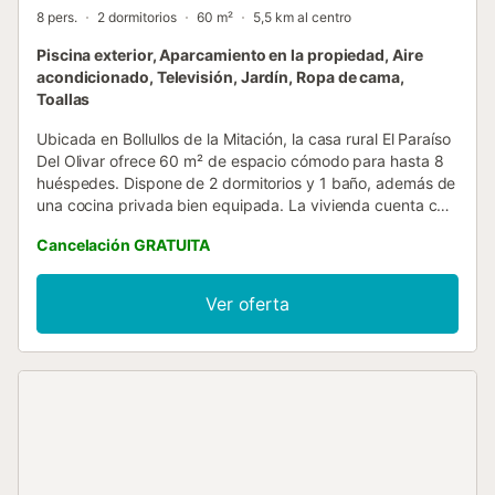
8 pers.
2 dormitorios
60 m²
5,5 km al centro
Piscina exterior, Aparcamiento en la propiedad, Aire
acondicionado, Televisión, Jardín, Ropa de cama,
Toallas
Ubicada en Bollullos de la Mitación, la casa rural El Paraíso
Del Olivar ofrece 60 m² de espacio cómodo para hasta 8
huéspedes. Dispone de 2 dormitorios y 1 baño, además de
una cocina privada bien equipada. La vivienda cuenta con
aire acondicionado y calefacción en el salón, televisión y
Cancelación GRATUITA
lavadora para mayor comodidad. El jardín y la terraza
cubierta invitan a relajarse al aire libre. La piscina exterior
privada es ideal para refrescarse y desconectar durante la
Ver oferta
estancia, disponible de junio a septiembre. Hay
aparcamiento compartido en el recinto con 4 plazas
disponibles. Se permite traer 1 mascota durante la visita.
No se permiten eventos en la propiedad. Es importante
tener en cuenta que en la finca hay perros y otros
animales. La propiedad se encuentra a 1 km de Skydive
Spain, a 500 metros del bosque suspendido y a 20 km de
Sevilla....