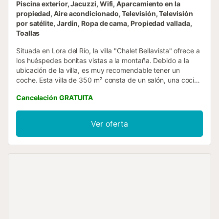
Piscina exterior, Jacuzzi, Wifi, Aparcamiento en la
propiedad, Aire acondicionado, Televisión, Televisión
por satélite, Jardín, Ropa de cama, Propiedad vallada,
Toallas
Situada en Lora del Río, la villa "Chalet Bellavista" ofrece a
los huéspedes bonitas vistas a la montaña. Debido a la
ubicación de la villa, es muy recomendable tener un
coche. Esta villa de 350 m² consta de un salón, una cocina
muy bien equipada con lavavajillas, 5 dormitorios y 2
Cancelación GRATUITA
baños (uno de ellos con bañera de hidromasaje privada),
así como un baño adicional, por lo que tiene capacidad
para 14 personas. Los servicios adicionales incluyen Wi-Fi
Ver oferta
es apto para hacer videollamadas, aire acondicionado en
todas las habitaciones (la calefacción está disponible en la
sala de estar también), una lavadora, así como la televisión
por satélite. También hay una cuna y una trona disponibles
sin coste adicional. Su zona exterior privada incluye una
piscina (abierta todo el año), una bañera de hidromasaje,
un jardín, mobiliario de jardín, una terraza descubierta y
una barbacoa. Hay una barbacoa de gas y otra de carbón.
Métase en la piscina y disfrute de las relajantes vistas a la
montaña después de haber pasado un día activo al aire