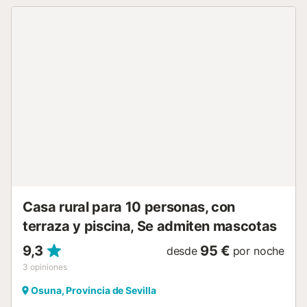
Hay varias rutas de senderismo cercanas. Hay
aparcamiento gratuito en la calle. Se proporciona jabón de
manos; podéis traer vuestro propio champú y gel de
ducha. No se admiten mascotas ni está permitido fumar....
Casa rural para 10 personas, con
terraza y piscina, Se admiten mascotas
9,3
95 €
desde
por noche
3
opiniones
Osuna, Provincia de Sevilla