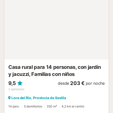
y la calefacción están disponibles en el salón para
garantizar el confort durante todo el año. Se recomienda
contactar con el propietario 24 horas antes del check-in
para coordinar la llegada y asegurar un inicio de estancia
sin inconvenientes....
Casa rural para 14 personas, con jardín
y jacuzzi, Familias con niños
9,5
203 €
desde
por noche
2
opiniones
Lora del Río, Provincia de Sevilla
14 pers.
5 dormitorios
350 m²
4,2 km al centro