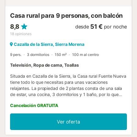
sobre el agua en vigor en el momento de su visita, lo q...
Casa rural para 9 personas, con balcón
8,8
51 €
desde
por noche
18
opiniones
Cazalla de la Sierra, Sierra Morena
9 pers.
3 dormitorios
150 m²
100 m al centro
Televisión, Ropa de cama, Toallas
Situada en Cazalla de la Sierra, la Casa rural Fuente Nueva
tiene todo lo que necesitas para unas vacaciones
relajantes. La propiedad de 2 plantas consta de una sala
de estar, una cocina, 3 dormitorios y 1 baño, por lo que
puede alojar a 9 personas. Los servicios adicionales
Cancelación GRATUITA
incluyen televisión, ventilador y lavadora. Este alojamiento
no ofrece: Wi-Fi y aire acondicionado. Disfrute de dos
balcones privados en La casa rural, perfectos para
Ver oferta
relajarse por la noche. Hay una pista de tenis a 15 minutos
a pie del establecimiento. El número de habitaciones