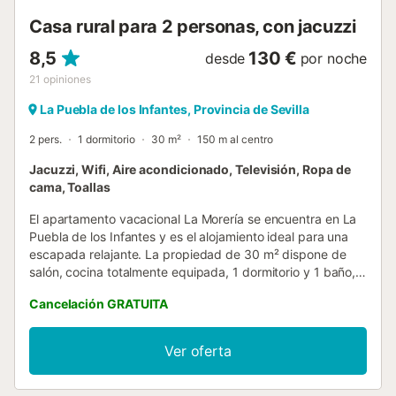
estrictamente para la tranquilidad y el...
Casa rural para 2 personas, con jacuzzi
8,5
130 €
desde
por noche
21
opiniones
La Puebla de los Infantes, Provincia de Sevilla
2 pers.
1 dormitorio
30 m²
150 m al centro
Jacuzzi, Wifi, Aire acondicionado, Televisión, Ropa de
cama, Toallas
El apartamento vacacional La Morería se encuentra en La
Puebla de los Infantes y es el alojamiento ideal para una
escapada relajante. La propiedad de 30 m² dispone de
salón, cocina totalmente equipada, 1 dormitorio y 1 baño, y
tiene capacidad para 2 personas. Entre las comodidades
Cancelación GRATUITA
adicionales se incluyen Wi-Fi con espacio de trabajo para
teletrabajo, smart TV con servicios de streaming y aire
acondicionado. La propiedad cuenta con piscina privada
Ver oferta
climatizada y jacuzzi privado, ambos disponibles las 24
horas. Por respeto a los vecinos, os pedimos que utilicéis el
jacuzzi entre las 11:00 y las 15:00 y de 18:00 a 00:00.