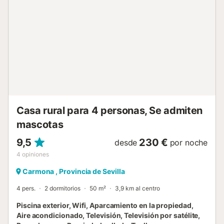
cama supletoria de 90 cm – Espacio independiente bajo
petición con 2 camas de 90 cm. Cuenta con dos amplios
salones: uno de 45 m² con chimenea y otro de 35 m² con
TV y juegos de mesa. La cocina está totalmente equipada,
incluyendo cafetera italiana. Dispone de Wi-Fi de alta
velocidad, espacio de trabajo, calefacción en los salones,
TV, lavadora, ventiladores y cuna. Hay juegos y libros para
niños y adultos. En el exterior encontrarás piscina privada
(disponible de junio a septiembre), terraza sin cubrir, 5
balcones privados y ducha exterior. Se puede aparcar
en...
Casa rural para 4 personas, Se admiten
mascotas
9,5
230 €
desde
por noche
4
opiniones
Carmona , Provincia de Sevilla
4 pers.
2 dormitorios
50 m²
3,9 km al centro
Piscina exterior, Wifi, Aparcamiento en la propiedad,
Aire acondicionado, Televisión, Televisión por satélite,