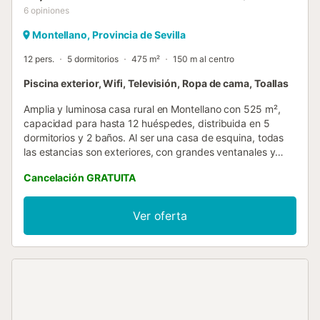
6
opiniones
Montellano, Provincia de Sevilla
12 pers.
5 dormitorios
475 m²
150 m al centro
Piscina exterior, Wifi, Televisión, Ropa de cama, Toallas
Amplia y luminosa casa rural en Montellano con 525 m²,
capacidad para hasta 12 huéspedes, distribuida en 5
dormitorios y 2 baños. Al ser una casa de esquina, todas
las estancias son exteriores, con grandes ventanales y
balcones privados que aportan gran luminosidad. Ideal
Cancelación GRATUITA
para familias y grupos de amigos que buscan naturaleza y
descanso. Desde la casa se accede fácilmente a rutas de
senderismo en la Sierra de San Pablo, los Pueblos Blancos
Ver oferta
de Cádiz y destinos cercanos como Ronda, Sevilla y la
Costa del Sol. La zona es también muy apreciada para la
práctica de parapente. Distribución de dormitorios: –
Planta baja: dormitorio con 2 camas de 105 cm unibles en
king size. – Planta superior: • dormitorio con 2 camas de
105 cm unibles • dormitorio con cama doble de 150 cm •
dormitorio con 3 camas de 105 cm, con opción de añadir