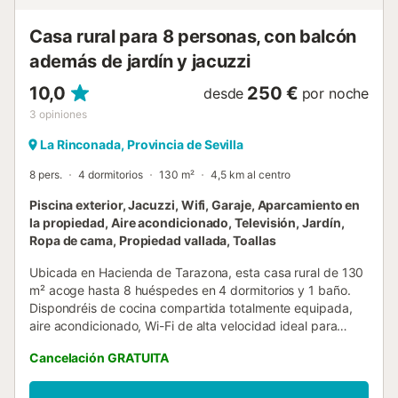
Casa rural para 8 personas, con balcón
además de jardín y jacuzzi
10,0
250 €
desde
por noche
3
opiniones
La Rinconada, Provincia de Sevilla
8 pers.
4 dormitorios
130 m²
4,5 km al centro
Piscina exterior, Jacuzzi, Wifi, Garaje, Aparcamiento en
la propiedad, Aire acondicionado, Televisión, Jardín,
Ropa de cama, Propiedad vallada, Toallas
Ubicada en Hacienda de Tarazona, esta casa rural de 130
m² acoge hasta 8 huéspedes en 4 dormitorios y 1 baño.
Dispondréis de cocina compartida totalmente equipada,
aire acondicionado, Wi-Fi de alta velocidad ideal para
videollamadas, televisión, ventilador y espacio de trabajo.
Cancelación GRATUITA
También contaréis con cuna para bebé, acceso sin
escalones y self check-in para mayor comodidad. En el
exterior, podréis relajaros en el jardín privado, el balcón y