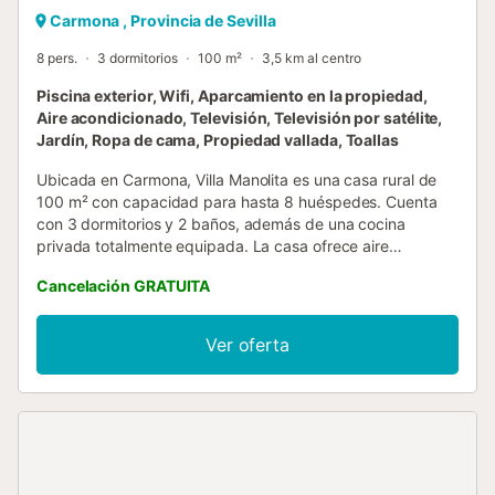
Carmona , Provincia de Sevilla
8 pers.
3 dormitorios
100 m²
3,5 km al centro
Piscina exterior, Wifi, Aparcamiento en la propiedad,
Aire acondicionado, Televisión, Televisión por satélite,
Jardín, Ropa de cama, Propiedad vallada, Toallas
Ubicada en Carmona, Villa Manolita es una casa rural de
100 m² con capacidad para hasta 8 huéspedes. Cuenta
con 3 dormitorios y 2 baños, además de una cocina
privada totalmente equipada. La casa ofrece aire
acondicionado, Wi-Fi apto para videollamadas, TV con
Cancelación GRATUITA
vídeo bajo demanda, lavadora y un espacio de trabajo
dedicado para mayor comodidad durante la estancia. En
el exterior, podréis disfrutar de un jardín privado y una
Ver oferta
terraza cubierta, ideales para relajarse. La piscina exterior
y privada (disponible en temporada de abril a septiembre)
ofrece un refrescante descanso, y la barbacoa privada
permite disfrutar de comidas al aire libre. La propiedad
dispone de 3 plazas de aparcamiento compartidas y un
espacio común para guardar bicicletas. No se permiten
mascotas, fumar, fiestas ni eventos. El aire acondicionado