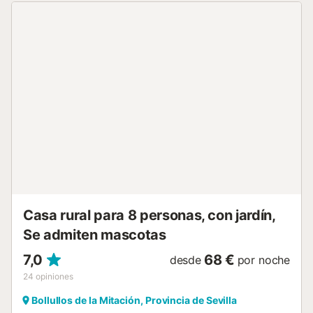
En su interior, la casa está perfectamente equipada para
garantizar una estancia inolvidable: dispone de 2
dormitorios llenos de luz, 1 baño completo, ropa de cama y
toallas de alta calidad. El salón incluye una TV de pantalla
plana para tus momentos de descanso, y la cocina está
totalmente equipada con todo lo necesario para preparar
tus platos favoritos. El verdadero corazón de la casa es su
maravillosa terraza, desde donde podrás relajarte mientras
contemplas las vistas a la piscina y al entorno natural.
Además, para que compartas tus mejores momentos, la
propiedad ofrece conexión WiFi gratuita en todas sus
instalaciones. Ubicación ideal: La Casa Rural Camino de los
molinos y su establo se encuentra en la pintoresca
localidad de La Puebla de los Infantes, un destino i...
Casa rural para 8 personas, con jardín,
Se admiten mascotas
7,0
68 €
desde
por noche
24
opiniones
Bollullos de la Mitación, Provincia de Sevilla