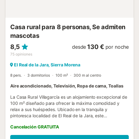
Casa rural para 8 personas, Se admiten
mascotas
8,5
130 €
desde
por noche
75
opiniones
El Real de la Jara, Sierra Morena
8 pers.
3 dormitorios
100 m²
300 m al centro
Aire acondicionado, Televisión, Ropa de cama, Toallas
La Casa Rural Villagarcía es un alojamiento excepcional de
100 m² diseñado para ofrecer la máxima comodidad y
relax a sus huéspedes. Ubicado en la tranquila y
pintoresca localidad de El Real de la Jara, este
apartamento es la opción ideal tanto para parejas que
Cancelación GRATUITA
buscan una escapada de desconexión en la naturaleza,
como para familias y grupos de hasta 8 personas que