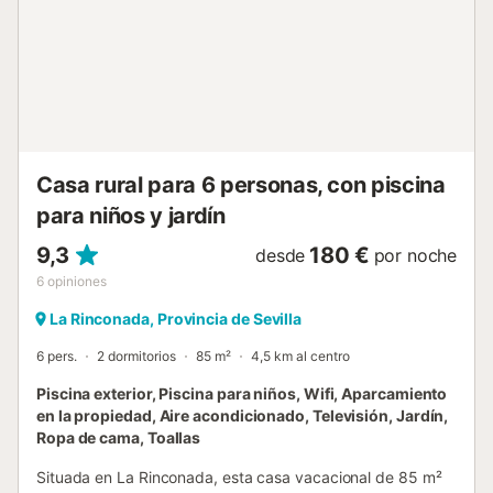
ofrece una fantástica vista de la Sierra Sur de Sevilla. La
casa está adornada con materiales de trabajo antiguos, lo
que le da ese toque especial. La ciudad barroca de Osuna
está a sólo 10 minutos y alberga la antigua iglesia, el
palacio del Marqués de la Gomera, el Arco de la Pastora y
la plaza de toros (escenario de la exitosa serie 'Juego de
Tronos'). La ubicación ideal en el coraz...
Casa rural para 6 personas, con piscina
para niños y jardín
9,3
180 €
desde
por noche
6
opiniones
La Rinconada, Provincia de Sevilla
6 pers.
2 dormitorios
85 m²
4,5 km al centro
Piscina exterior, Piscina para niños, Wifi, Aparcamiento
en la propiedad, Aire acondicionado, Televisión, Jardín,
Ropa de cama, Toallas
Situada en La Rinconada, esta casa vacacional de 85 m²