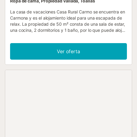
Ropa de cama, Propiedad vallada, Toallas
La casa de vacaciones Casa Rural Carmo se encuentra en
Carmona y es el alojamiento ideal para una escapada de
relax. La propiedad de 50 m² consta de una sala de estar,
una cocina, 2 dormitorios y 1 baño, por lo que puede alojar
a 4 personas. Los servicios adicionales incluyen Wi-Fi,
televisión, aire acondicionado y lavadora. También hay una
cuna disponible. Este alquiler de vacaciones ofrece una
Ver oferta
zona exterior privada con piscina, terraza descubierta y
terraza cubierta. Hay 2 plazas de parking disponibles en la
propiedad y hay aparcamiento gratuito disponible en la
calle. Se permite un máximo de una mascota. No se
permite fumar ni celebrar eventos. Tenga en cuenta que
puede haber regulaciones gubernamentales sobre el agua
en vigor en el momento de su visita, lo que puede afectar
el uso de la piscina, el riego del jardín o limitar el uso del
agua del grifo. El check-in tardío (después de las 22:00) se
puede organizar bajo petición y conlleva un suplemento,
que se abona en efectivo a la llegada....