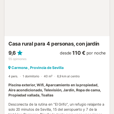
libre. Distancia a pie/en coche al restaurante más cercano:
4,21km. Distancia a pie/en coche a la cafetería más
cercana: 4,21km. Distancia a pie/en coche al bar más
cercano: 4,68km. Distancia a pie/en coche al
supermercado más cercano: 4,37km. Distancia al
aeropuerto: 56,4km Aeropuerto de Sevilla. Hay
aparcamiento gratuito disponible en la propiedad. Se
admiten...
Casa rural para 4 personas, con jardín
9,6
110 €
desde
por noche
55
opiniones
Carmona , Provincia de Sevilla
4 pers.
1 dormitorio
40 m²
6,9 km al centro
Piscina exterior, Wifi, Aparcamiento en la propiedad,
Aire acondicionado, Televisión, Jardín, Ropa de cama,
Propiedad vallada, Toallas
Desconecta de la rutina en "El Grifo", un refugio relajante a
solo 20 minutos de Sevilla, 15 del aeropuerto y 7 de la