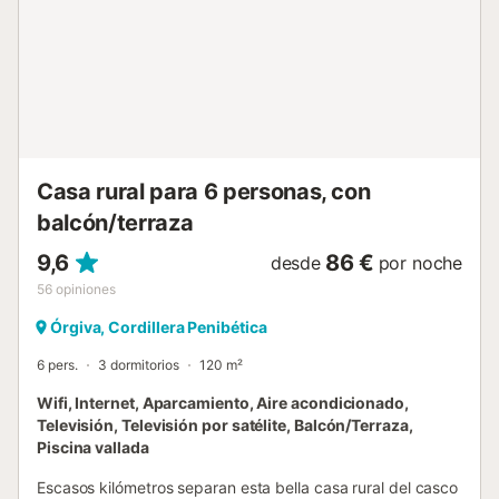
cómodo sofá y varios sillones. Detrás de estos, hay una
mesa de comedor, alrededor de la cual todos los
huéspedes de la villa pueden sentarse y deliciarse con
sabrosas comidas, preparadas en la pequeña cocina
americana, que, sin embargo, se encuentra perfectamente
equipada. La zona exterior pavimentada presenta una
piscina privada, unas cuantas tumbonas y sillas de jardín y
parasoles para repararse del sol. Un bonito porche ofrece
Casa rural para 6 personas, con
el lugar ideal para relajarse y disfrutar de las comidas. El
balcón/terraza
acceso a la casa es...
9,6
86 €
desde
por noche
56
opiniones
Órgiva, Cordillera Penibética
6 pers.
3 dormitorios
120 m²
Wifi, Internet, Aparcamiento, Aire acondicionado,
Televisión, Televisión por satélite, Balcón/Terraza,
Piscina vallada
Escasos kilómetros separan esta bella casa rural del casco