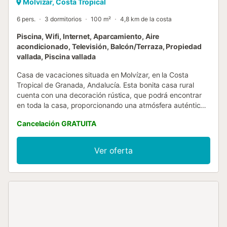
Molvízar, Costa Tropical
6 pers.
3 dormitorios
100 m²
4,8 km de la costa
Piscina, Wifi, Internet, Aparcamiento, Aire
acondicionado, Televisión, Balcón/Terraza, Propiedad
vallada, Piscina vallada
Casa de vacaciones situada en Molvízar, en la Costa
Tropical de Granada, Andalucía. Esta bonita casa rural
cuenta con una decoración rústica, que podrá encontrar
en toda la casa, proporcionando una atmósfera auténtica
a todo el alojamiento. De los tres dormitorios
Cancelación GRATUITA
proporcionados, uno con una cama de matrimonio y aire
acondicionado frío/calor se encuentra en el edificio
enfrente de la villa, al otro lado de la piscina privada. Aquí,
Ver oferta
también encontrará una barbacoa cubierta y un cuarto de
baño con plato de ducha. Los otros dos dormitorios con
aire acondicionado frío/calor, uno con cama de matrimonio
y el otro con dos camas individuales, se encuentran en el
edificio principal, al igual que otro cuarto de baño con
plato de ducha, para compartir. El espacioso salón
también cuenta con aire acondicionado frío/calor, además
de una bonita chimenea, frente a la cual se encuentra un