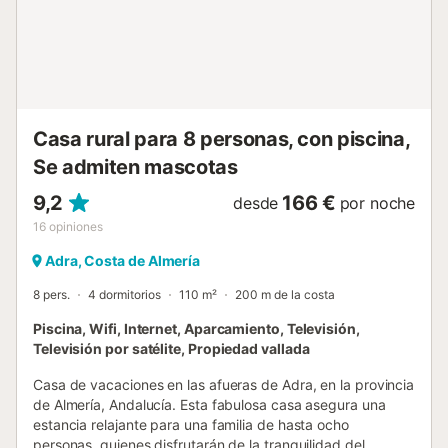
privada abierta todo el año, terraza descubierta y terraza
cubierta para aprovechar el clima excepcional de la Costa
Tropical. La propiedad se divide en dos espacios
independientes, cada uno con entrada, cocina, baño y
zona privada. Hay dos plazas de aparcamiento en la finca.
En armonía con el entorno, la propiedad está rodeada de
cultivos ecológicos de frutas tropicales, subtropicales y
Casa rural para 8 personas, con piscina,
mediterráneas —incluidos aguacates— y dispone de
Se admiten mascotas
sistemas de ahorro de agua y luz. Encontraréis
instrucciones para separar residuos. Es posible ver
9,2
166 €
desde
por noche
insecto...
16
opiniones
Adra, Costa de Almería
8 pers.
4 dormitorios
110 m²
200 m de la costa
Piscina, Wifi, Internet, Aparcamiento, Televisión,
Televisión por satélite, Propiedad vallada
Casa de vacaciones en las afueras de Adra, en la provincia
de Almería, Andalucía. Esta fabulosa casa asegura una
estancia relajante para una familia de hasta ocho
personas, quienes disfrutarán de la tranquilidad del