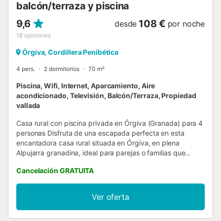
balcón/terraza y piscina
(7 noches o más) se a...
9,6
108 €
desde
por noche
18
opiniones
Órgiva, Cordillera Penibética
4 pers.
2 dormitorios
70 m²
Piscina, Wifi, Internet, Aparcamiento, Aire
acondicionado, Televisión, Balcón/Terraza, Propiedad
vallada
Casa rural con piscina privada en Órgiva (Granada) para 4
personas Disfruta de una escapada perfecta en esta
encantadora casa rural situada en Órgiva, en plena
Alpujarra granadina, ideal para parejas o familias que
buscan tranquilidad y naturaleza. La vivienda, con un
Cancelación GRATUITA
estilo acogedor y mucho encanto, tiene capacidad para 4
personas y se distribuye en 2 dormitorios dobles (uno con
cama de matrimonio y otro con dos camas individuales).
Ver oferta
Dispone de un confortable salón-comedor con chimenea y
TV, perfecto para relajarse en cualquier época del año. La