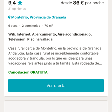
9,4
86 €
desde
por noche
21
opiniones
Montefrío, Provincia de Granada
6 pers.
2 dormitorios
70 m²
Wifi, Internet, Aparcamiento, Aire acondicionado,
Televisión, Piscina vallada
Casa rural cerca de Montefrío, en la provincia de Granada,
Andalucía. Esta casa rural es increíblemente confortable,
acogedora y tranquila, por lo que es ideal para unas
vacaciones relajantes junto a tu familia. Está rodeada de
encinas y olivos, teniendo una bonita vista al valle, en el
Cancelación GRATUITA
cual destacan olivares y bosques de encinas. Además,
desde la vivienda, se puede observar "La Sierra de
Parapanda" (1.604 metros) y disfrutar de espléndidos
Ver oferta
amaneceres. Esta casa rural se encuentra totalmente
equipada. En ella, tendrás a disposición un coqueto salón
comedor con rincón cocina y chimenea, un cuarto de baño
con plato de ducha y dos dormitorios, ambos con cama de
matrimonio; además, a través de uno de esto, accederás a