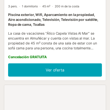
3 pers.
1 dormitorio
45 m²
200 m de la costa
Piscina exterior, Wifi, Aparcamiento en la propiedad,
Aire acondicionado, Televisión, Televisión por satélite,
Ropa de cama, Toallas
La casa de vacaciones "Ático Capela Vistas Al Mar" se
encuentra en Almuñécar y cuenta con vistas al mar. La
propiedad de 45 m² consta de una sala de estar con un
sofá cama para una persona, una cocina totalmente
equipada, 1 dormitorio y 1 baño y tiene capacidad para 3
Cancelación GRATUITA
personas. Los servicios y comodidades adicionales
incluyen Wi-Fi de alta velocidad (apto para
videollamadas), un espacio de trabajo para hacer
Ver oferta
videollamadas, aire acondicionado, lavadora y cafetera de
cápsulas. Se puede proporcionar una cuna. Lo más
destacado de esta propiedad es su zona exterior privada
con una terraza descubierta orientada al mar y un balcón.
También dispone de una zona exterior compartida con
piscina (abierta de abril a octubre) y ducha exterior.
Además, hay una terraza que da al patio trasero y a la
zona de lavandería. Junto a la piscina de Las Palomas hay