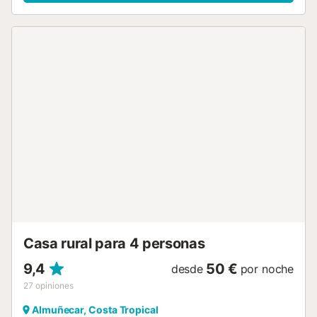
jardín privado, barbacoa privada y terraza privada. La
piscina privada al aire libre está abierta todo el año y
dispone de ducha exterior. También podréis contemplar
las hermosas vistas a la montaña desde la propiedad. Hay
1 plaza de aparcamiento en el alojamiento y aparcamiento
en la calle. Se proporcionan toallas de playa. No se
permiten eventos en la propiedad. Una pista de tenis se
encuentra a 15 minutos a pie. Por llegadas tardías, se
aplicará un suplemento disponible por un cargo adicional
durante el check-in....
Casa rural para 4 personas
9,4
50 €
desde
por noche
27
opiniones
Almuñecar, Costa Tropical