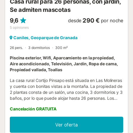
Casa rural para 26 personas, con jardín,
Se admiten mascotas
9,6
290 €
desde
por noche
5
opiniones
Caniles, Geoparque de Granada
26 pers.
3 dormitorios
300 m²
Piscina exterior, Wifi, Aparcamiento en la propiedad,
Aire acondicionado, Televisión, Jardín, Ropa de cama,
Propiedad vallada, Toallas
La casa rural Cortijo Pinsapo está situada en Las Molineras
y cuenta con bonitas vistas a la montaña. La propiedad de
2 plantas consta de un salón, una cocina, 3 dormitorios y 3
baños, por lo que puede alojar hasta 26 personas. Los
servicios adicionales incluyen Wi-Fi con un espacio de
Cancelación GRATUITA
trabajo dedicado para la oficina en casa, una televisión,
aire acondicionado en la sala de estar, así como una
lavadora. Para estancias de más de 20 personas, póngase
Ver oferta
en contacto con el propietario para la distribución de las