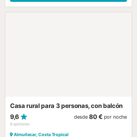
terraza más abajo se encuentra la piscina y una barbacoa
para poder disfrutar de ella, en las noches de verano. La
piscina tiene opción de ser climatizada por medio de una
bomba de calor entre octubre y mayo, ambos meses
incluidos, a una temperatura máxima de 25-27ºC,
dependiendo de la temperatura exterior. Hay gatos
presentes en los alrededores de la casa....
Casa rural para 3 personas, con balcón
9,6
80 €
desde
por noche
8
opiniones
Almuñecar, Costa Tropical