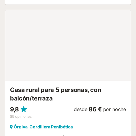
habitaciones. Este alquiler de vacaciones ofrece un
espacio exterior exclusivo con piscina, jardín, terrazas
cubiertas y descubiertas, barbacoa y ducha exterior. La
propiedad está ubicada en un valle tranquilo y el anfitrión
recomienda visitar el Geoparque de Granada, el Embalse
del Negratín y la Sierra de Baza. La fianza se abonará a la
llegada en efectivo. hay 2 plazas de parking disponibles
en la propiedad. Se admite una mascota. La propiedad
está equipada para celebrar fiestas y eventos. No está
permitido fumar en esta propiedad. La iluminación es de
bajo consumo....
Casa rural para 5 personas, con
balcón/terraza
9,8
86 €
desde
por noche
89
opiniones
Órgiva, Cordillera Penibética