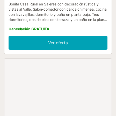
Bonita Casa Rural en Saleres con decoración rústica y
vistas al Valle. Salón-comedor con cálida chimenea, cocina
con lavavajillas, dormitorio y baño en planta baja. Tres
dormitorios, dos de ellos con terraza y un baño en la planta
superior. Tranquilidad y naturaleza rodean esta casa.
Cancelación GRATUITA
Puedes disfrutar de paseos por las calles de este pueblo
típico granadino. Barranco de la Luna a pocos minutos a
pie. Costa tropical a solo 30min y Granada a unos 35min.
Ver oferta
Estación de esquí de Sierra Nevada a 50min.Piscina de
uso privado de 3,38*2,52m. Abierta en los meses de
verano, preguntar por fechas de apertura y cierre.
Suministramos leña en los meses de invierno, no está
incluida en el alquiler....