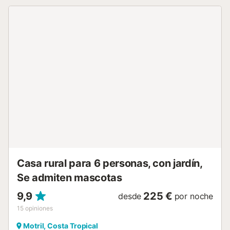
cocina americana está totalmente equipada con
electrodomésticos como nevera, horno, microondas y
lavavajillas, ofreciendo todo lo necesario para una estancia
cómoda y sin preocupaciones. En el exterior, la casa
ofrece un agradable porche cubierto con zona de
barbacoa, ideal para disfrutar de comidas al aire libre, y
una estupenda piscina privada rodeada de una amplia
zona ajardinada, perfecta para relajarse, tomar el sol y
desconectar en un entorno natural privilegiado....
Casa rural para 6 personas, con jardín,
Se admiten mascotas
9,9
225 €
desde
por noche
15
opiniones
Motril, Costa Tropical