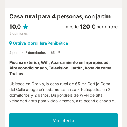
coches. El acceso es asfaltado, menos 200 metros dentro
de la finca que es de grava....
Casa rural para 4 personas, con jardín
10,0
120 €
desde
por noche
3
opiniones
Órgiva, Cordillera Penibética
4 pers.
2 dormitorios
65 m²
Piscina exterior, Wifi, Aparcamiento en la propiedad,
Aire acondicionado, Televisión, Jardín, Ropa de cama,
Toallas
Ubicada en Órgiva, la casa rural de 65 m² Cortijo Corral
del Gallo acoge cómodamente hasta 4 huéspedes en 2
dormitorios y 2 baños. Dispondréis de Wi-Fi de alta
velocidad apto para videollamadas, aire acondicionado en
ambos dormitorios, televisión con FirestickTv, lavadora y
un espacio de trabajo. La cocina cuenta con cafetera, y
las familias con niños agradecerán la cuna, la trona y frutas
Ver oferta
locales durante vuestra estancia. Salid para disfrutar de