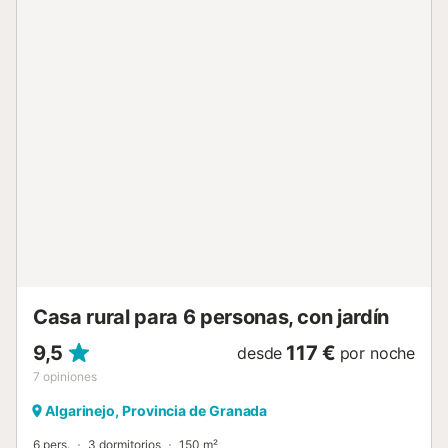
techo. Todas las ventanas cuentan con mosquiteras. En el
exterior encontrará un tercer dormitorio independiente
junto a la piscina, cocina exterior con nevera, barbacoa,
zona de comedor, un baño completo, porche cubierto con
dos cómodos sillones y zona de césped con tumbonas
junto a la piscina, perfecta para relajarse. La piscina está
disponible todo el año y hay aparcamiento privado para
varios vehículos. Desde la terraza y el jardín se puede
disfrutar de vistas panorámicas al mar y a la montaña. La
Haima se encuentra en una zona rural muy tranquila,
perfect...
Casa rural para 6 personas, con jardín
9,5
117 €
desde
por noche
7
opiniones
Algarinejo, Provincia de Granada
6 pers.
3 dormitorios
150 m²