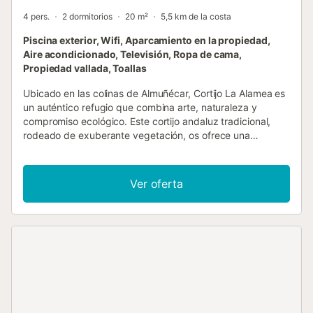
4 pers.
2 dormitorios
20 m²
5,5 km de la costa
Piscina exterior, Wifi, Aparcamiento en la propiedad,
Aire acondicionado, Televisión, Ropa de cama,
Propiedad vallada, Toallas
Ubicado en las colinas de Almuñécar, Cortijo La Alamea es
un auténtico refugio que combina arte, naturaleza y
compromiso ecológico. Este cortijo andaluz tradicional,
rodeado de exuberante vegetación, os ofrece una
escapada única lejos del bullicio, con vistas panorámicas a
las colinas y un atisbo del mar Mediterráneo en el
horizonte. Todo el espacio está decorado con mosaicos
Ver oferta
artesanales, arte típico andaluz, que aportan a cada rincón
una atmósfera especial y acogedora, haciendo de La
Alamea un lugar verdaderamente singular en la zona. El
interior, pequeño pero cuidadosamente distribuido, cuenta
con 2 dormitorios confortables y un baño privado, con
capacidad para 4 personas. Disfrutad de aire
acondicionado con bomba de calor y Wi-Fi de alta
velocidad (apto para videollamadas) para mayor
comodidad. El exterior es el alma de La Alamea: piscina