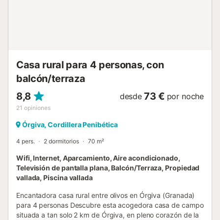
una estufa de pellets y suministro de pellets. El jardín
vallado es ideal para relajaros, con vistas al campo y
olivares desde varias zonas de estar amuebladas. Hay un
patio cubierto y un cenador, ambos con mesas y sillas.
Disfrutad de la piscina privada, completamente vallada
para mayor seguridad, perfecta para familias con niños
Casa rural para 4 personas, con
pequeños. Tras nadar, podéis jugar al ping pong o futbolín.
balcón/terraza
El...
8,8
73 €
desde
por noche
21
opiniones
Órgiva, Cordillera Penibética
4 pers.
2 dormitorios
70 m²
Wifi, Internet, Aparcamiento, Aire acondicionado,
Televisión de pantalla plana, Balcón/Terraza, Propiedad
vallada, Piscina vallada
Encantadora casa rural entre olivos en Órgiva (Granada)
para 4 personas Descubre esta acogedora casa de campo
situada a tan solo 2 km de Órgiva, en pleno corazón de la