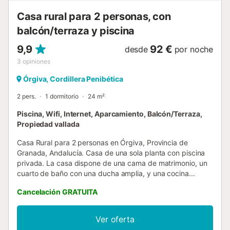
Casa rural para 2 personas, con
balcón/terraza y piscina
9,9
92 €
desde
por noche
3
opiniones
Órgiva, Cordillera Penibética
2 pers.
1 dormitorio
24 m²
Piscina, Wifi, Internet, Aparcamiento, Balcón/Terraza,
Propiedad vallada
Casa Rural para 2 personas en Órgiva, Provincia de
Granada, Andalucía. Casa de una sola planta con piscina
privada. La casa dispone de una cama de matrimonio, un
cuarto de baño con una ducha amplia, y una cocina
completamente equipada. También hay un pequeño
Cancelación GRATUITA
balcón, con patio interior, nada más entrar, que nos ofrece
una vista panorámica a través del jardín, del valle y de la
sierra. Experiencia que inmediatamente nos confirma
Ver oferta
haber llegado a un muy grato lugar. Junto a ello y en una