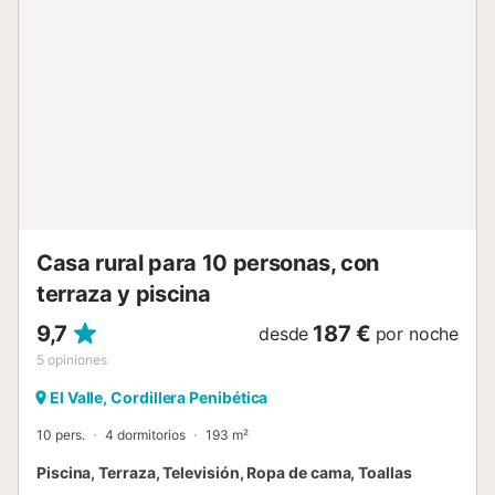
una pista de tenis y pádel.) Además, hay un lugar especial
para bucear y navegar cerca de la propiedad. Hay
aparcamiento disponible en la propiedad. Se admiten
familias con niños. Se admite 1 animal de compañía. No se
permite fumar ni celebrar eventos. Traslado desde/hasta el
aeropuerto bajo petición. Un servicio de alquiler de barcos
y charters con descuentos exclusivos están disponibles
bajo petición. El anfitrión puede mediar en sus reservas
para partidas de pádel. La propiedad no tiene escalones
en el interior. La iluminación es de bajo ...
Casa rural para 10 personas, con
terraza y piscina
9,7
187 €
desde
por noche
5
opiniones
El Valle, Cordillera Penibética
10 pers.
4 dormitorios
193 m²
Piscina, Terraza, Televisión, Ropa de cama, Toallas