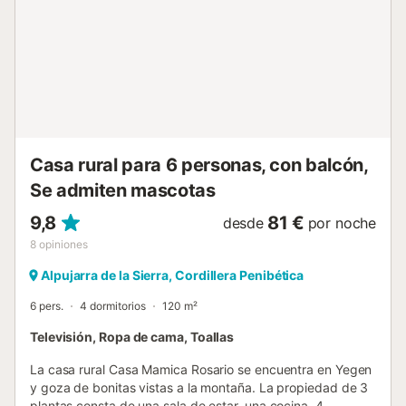
una cama de matrimonio, otro dormitorio con dos camas
individuales y otro con una cama individual. Un cuarto de
baño con un espacioso plato de ducha completa las
comodidades de la casa, que, además, se calienta a
través de radiadores. En la zona exterior, un seto y muros
altos encierran la propiedad, garantizando de esta manera
privacidad completa y seguridad para toda la familia. Un
espacioso porche acoge un comedor al aire libre, y el patio
trasero está conectad...
Casa rural para 6 personas, con balcón,
Se admiten mascotas
9,8
81 €
desde
por noche
8
opiniones
Alpujarra de la Sierra, Cordillera Penibética
6 pers.
4 dormitorios
120 m²
Televisión, Ropa de cama, Toallas
La casa rural Casa Mamica Rosario se encuentra en Yegen
y goza de bonitas vistas a la montaña. La propiedad de 3
plantas consta de una sala de estar, una cocina, 4