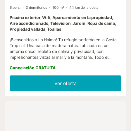
6 pers.
3 dormitorios
100 m²
4,1 km de la costa
Piscina exterior, Wifi, Aparcamiento en la propiedad,
Aire acondicionado, Televisión, Jardín, Ropa de cama,
Propiedad vallada, Toallas
¡Bienvenidos a La Haima! Tu refugio perfecto en la Costa
Tropical. Una casa de madera natural ubicada en un
entorno único, repleto de calma y privacidad, con
impresionantes vistas al mar y a la montaña. Todo el
alojamiento es de uso exclusivo para los huéspedes. El
Cancelación GRATUITA
alojamiento ofrece capacidad para 6 personas y un bebé.
Las mascotas son bienvenidas en el exterior del
alojamiento. La propiedad dispone de piscina privada,
Ver oferta
zona de barbacoa, comedor exterior, jardín y
aparcamiento privado. La planta baja cuenta con un
salón/comedor con smart TV y amplio sofá, cocina
totalmente equipada y un baño completo. En la planta
superior hay dos dormitorios con cama de matrimonio, uno
de ellos con terraza y vistas al mar, además de un baño
completo con ducha. El salón dispone de aire
acondicionado y los dormitorios tienen ventiladores de