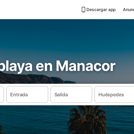
Descargar app
Anunc
 playa en Manacor
Entrada
Salida
Huéspedes