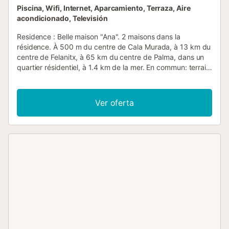
Piscina, Wifi, Internet, Aparcamiento, Terraza, Aire
acondicionado, Televisión
Residence : Belle maison "Ana". 2 maisons dans la
résidence. À 500 m du centre de Cala Murada, à 13 km du
centre de Felanitx, à 65 km du centre de Palma, dans un
quartier résidentiel, à 1.4 km de la mer. En commun: terrain
1'000 m2 (clôturé), piscine (10 x 5 m, disponibilité
saisonnière: 01.Jan. - 31.Dec.). Douche extérieure, parking
public possible dans la rue. Magasins 900 m, restaurant
Ver oferta
300 m, arrêt de bus "Cala Murada" 1 km, gare ferroviaire
"Manacor" 21 km, plage de sable 1.4 km. Veuillez noter:
voiture recommandée. Le propriétaire n'accepte pas les
groupes de jeunes. Catégorie et Standing : Aménagement
intérieur de haut standing. Mobilier assorti et confortable.
Pour les clients qui souhaitent un intérieur de grande
qualité. Vivienda : "Ana II", maison 3 pièces 90 m2, au rez-
de-chaussée. Aménagement moderne et de bon goût:
séjour/salle à manger avec table pour les repas, TV
(satellite), Télévision numérique, chauffage électrique et
air-conditionné. Sortie sur la terrasse. 2 chambres doubles,
chaque chambre avec: 1 grand-lit (160 cm), radiateur