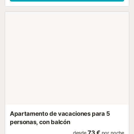
con wifi, TV por satélite internacional (Astra). La cocina
tiene nevera con congelador, cocina con horno, cafetera
de filtro, microondas, tostadora, vajilla y lavadora. Tiene
una preciosa terraza, dónde puedes disfrutar de unas
vistas de ensueño al puerto. Calefacción central durante el
invierno. Situación inmejorable, muy tranquila. La terraza,
el salón y el dormitorio principal dan al paseo peatonal del
puerto, las otras dos habitaciones a una pequeña calle con
poco movimiento. El descanso y el relax caracterizan este
maravilloso lugar. La interacción con los clientes es
constante, diariamente durante el transcurso de sus
vacaciones, consultas, dudas, recomendaciones, averías,
así como la dedicación personal:) La playa está a menos
de 2 minutos andando. Está muy protegida con poco
oleaje, dispone de sombrillas y hamacas en alquiler. Con
restaurantes y bares en primera linea de playa. Hay 3 ...
Apartamento de vacaciones para 5
personas, con balcón
73 €
desde
por noche