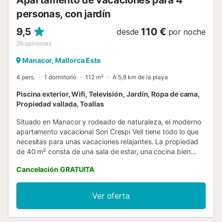
Apartamento de vacaciones para 4
personas, con jardín
9,5
110 €
desde
por noche
26
opiniones
Manacor, Mallorca Este
4 pers.
1 dormitorio
112 m²
A 5,8 km de la playa
Piscina exterior, Wifi, Televisión, Jardín, Ropa de cama,
Propiedad vallada, Toallas
Situado en Manacor y rodeado de naturaleza, el moderno
apartamento vacacional Son Crespi Vell tiene todo lo que
necesitas para unas vacaciones relajantes. La propiedad
de 40 m² consta de una sala de estar, una cocina bien
equipada con lavavajillas, 1 dormitorio y 1 baño, por lo que
Cancelación GRATUITA
puede alojar a 4 personas. Los servicios adicionales
incluyen Wi-Fi, así como una televisión. Lo más destacado
de este alojamiento es su zona exterior privada con
Ver oferta
piscina, jardín, mobiliario de jardín, terraza descubierta,
terraza cubierta y ducha exterior. Distancia a pie/en coche
al supermercado más cercano:: 7,02km. Distancia a pie/en