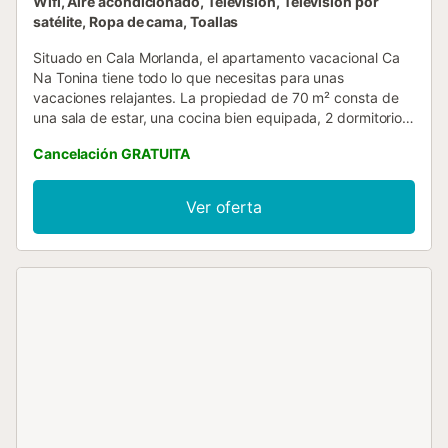
Wifi, Aire acondicionado, Televisión, Televisión por
satélite, Ropa de cama, Toallas
Situado en Cala Morlanda, el apartamento vacacional Ca
Na Tonina tiene todo lo que necesitas para unas
vacaciones relajantes. La propiedad de 70 m² consta de
una sala de estar, una cocina bien equipada, 2 dormitorios
y 1 baño, por lo que puede alojar a 3 personas. Los
Cancelación GRATUITA
servicios adicionales incluyen Wi-Fi, una smart TV con
servicios de streaming, aire acondicionado, así como una
lavadora. También hay una cuna disponible. El
Ver oferta
apartamento vacacional cuenta con una zona exterior
privada con terraza descubierta y barbacoa. Hay
aparcamiento gratuito disponible en la calle. No se
admiten animales de compañía....