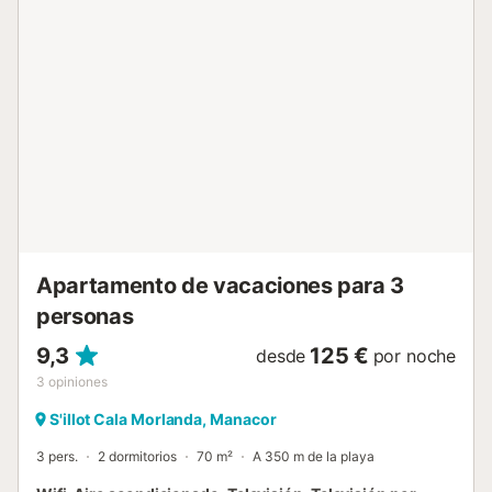
disponible en la propiedad. El salón está equipado con televisor d
La propiedad incluye plancha, secador de pelo, cuna para niño
hasta 2 años, mobiliario de balcón y conexión Wi-Fi gratuita.
Información adicional El apartamento está registrado bajo el nú
licencia ETVPL/14739 y el número de registro
ESFCTU00000702300115534300000000000000000ETVPL/1
La propiedad se sitúa en la fachada de calle del edificio. El
apartamento es de uso exclusivamente no fumador en su totalida
Apartamento de vacaciones para 3
personas
9,3
125 €
desde
por noche
3
opiniones
S'illot Cala Morlanda, Manacor
3 pers.
2 dormitorios
70 m²
A 350 m de la playa