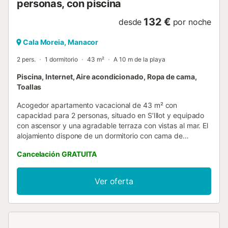
personas, con piscina
132 €
desde
por noche
Cala Moreia, Manacor
2 pers.
1 dormitorio
43 m²
A 10 m de la playa
Piscina, Internet, Aire acondicionado, Ropa de cama,
Toallas
Acogedor apartamento vacacional de 43 m² con
capacidad para 2 personas, situado en S’Illot y equipado
con ascensor y una agradable terraza con vistas al mar. El
alojamiento dispone de un dormitorio con cama de
matrimonio de 1,50 m, un baño con ducha y secador de
Cancelación GRATUITA
pelo, zona de estar y comedor, sofá, Smart TV y aire
acondicionado tanto en el salón como en el dormitorio.
También cuenta con Wi-Fi gratuito, lavadora, plancha,
Ver oferta
tendedero, armario, ropa de cama y toallas. La cocina está
completamente equipada con vitrocerámica, horno,
microondas, nevera, congelador, cafetera, tostadora y
todos los utensilios necesarios. Además, dispone de cuna
y trona, acceso mediante cajetines de llaves y