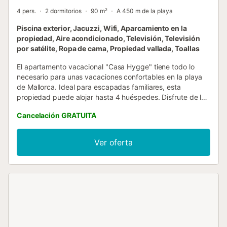
4 pers.
2 dormitorios
90 m²
A 450 m de la playa
Piscina exterior, Jacuzzi, Wifi, Aparcamiento en la
propiedad, Aire acondicionado, Televisión, Televisión
por satélite, Ropa de cama, Propiedad vallada, Toallas
El apartamento vacacional "Casa Hygge" tiene todo lo
necesario para unas vacaciones confortables en la playa
de Mallorca. Ideal para escapadas familiares, esta
propiedad puede alojar hasta 4 huéspedes. Disfrute de la
cocina bien equipada, comedor / sala de estar, 2
Cancelación GRATUITA
dormitorios y 2 baños. Los servicios adicionales incluyen
televisión por satélite, reproductor de DVD, aire
acondicionado y Wi-Fi. Se proporciona una trona y una
Ver oferta
cuna. Los huéspedes tendrán acceso a la gran piscina
exterior compartida, a la bañera de hidromasaje y a las
duchas exteriores del recinto. El apartamento también
cuenta con una terraza privada con sillas para 6 personas,
4 tumbonas y 2 sillones, una ducha exterior y una
barbacoa de gas. Disfrute de las largas y cálidas noches
de verano cenando al aire libre con comidas caseras
directamente de la barbacoa. La playa más cercana de