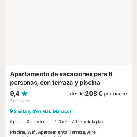
el salón y el dormitorio principal dan al paseo peatonal del
puerto, las otras dos habitaciones a una pequeña calle con
poco movimiento. El descanso y el relax caracterizan este
maravilloso lugar. En el segundo piso está nuestro
apartamento Marina II, y en el tercer piso nuestro
apartamento Marina III. Ecotasa de 2 € por persona /
noche, será recaudada por el propietario a la llegada. No
aplicable a menores de 18 años. La Interacción con los
clientes es constante, diariamente durante el tran...
Apartamento de vacaciones para 6
personas, con terraza y piscina
9,4
208 €
desde
por noche
7
opiniones
S'Estany d'en Mas, Manacor
6 pers.
3 dormitorios
120 m²
A 150 m de la playa
Piscina, Wifi, Aparcamiento, Terraza, Aire