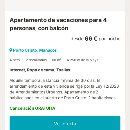
costa sureste de Mallorca, se...
Apartamento de vacaciones para 4
personas, con balcón
66 €
desde
por noche
Porto Cristo, Manacor
4 pers.
2 dormitorios
60 m²
A 250 m de la playa
Internet, Ropa de cama, Toallas
Alquiler temporal. Estancia mínima de 30 días. El
arrendamiento de esta vivienda se rige por la Ley 12/2023
de Arrendamientos Urbanos. Apartamento de 2
habitaciones en el puerto de Porto Cristo. 2 habitaciones, 2
baños, wifi, terraza, vistas de ensueño al puerto,
Cancelación GRATUITA
calefacción central. Céntrico pero de situación tranquila.
No es necesario vehículo. Con 2 habitaciones dobles y 2
cuartos de baño (1 en suite). Está situado en el segundo
Ver oferta
piso de un edificio de tres plantas con ascensor. Equipado