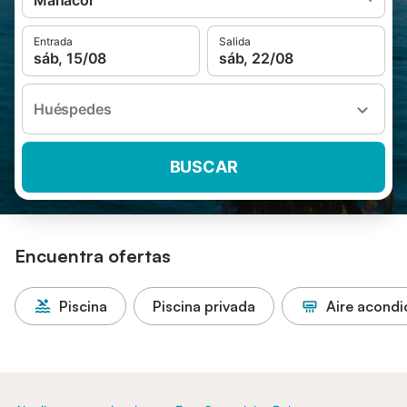
Manacor
Entrada
Salida
sáb, 15/08
sáb, 22/08
Huéspedes
BUSCAR
Encuentra ofertas
Piscina
Piscina privada
Aire acond