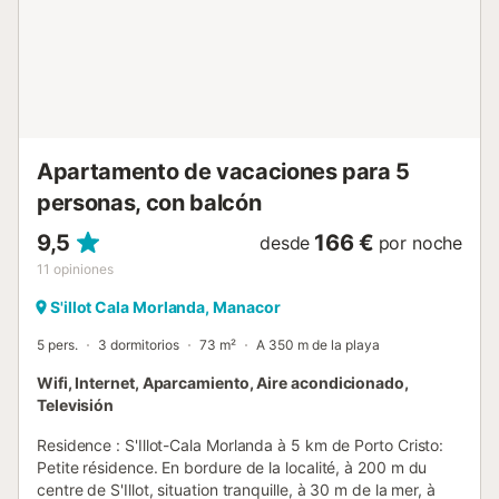
électrique, air-conditionné et chauffage à air chaud. Sortie
sur la terrasse. Cuisine ouverte (four, lave-vaisselle, 4
plaques à induction, grille-pain, bouilloire électrique, micro-
ondes, congélateur, cafetière électrique). 2 douches/WC.
Grande terrasse 60 m2, petite terrasse 10 m2. Meubles de
terrasse, barbecue (portable), chaises ...
Apartamento de vacaciones para 5
personas, con balcón
9,5
166 €
desde
por noche
11
opiniones
S'illot Cala Morlanda, Manacor
5 pers.
3 dormitorios
73 m²
A 350 m de la playa
Wifi, Internet, Aparcamiento, Aire acondicionado,
Televisión
Residence : S'Illot-Cala Morlanda à 5 km de Porto Cristo:
Petite résidence. En bordure de la localité, à 200 m du
centre de S'Illot, situation tranquille, à 30 m de la mer, à