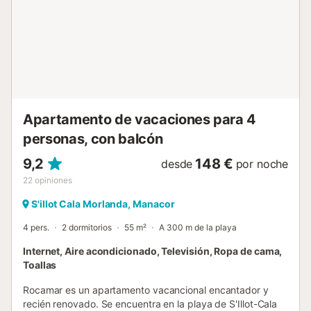
interior. El descanso y el relax caracterizan este
maravilloso lugar. La playa está al cruzar la calle. Está muy
protegida con poco oleaje, dispone de sombrillas y
hamacas en alquiler. Con restaurantes y bares en primera
linea de playa. Hay 3 grandes supermercados cercanos y
varias tiendas pequeñas muy cerca accesibles a pie,
donde encontrar fruta fresca, veget...
Apartamento de vacaciones para 4
personas, con balcón
9,2
148 €
desde
por noche
22
opiniones
S'illot Cala Morlanda, Manacor
4 pers.
2 dormitorios
55 m²
A 300 m de la playa
Internet, Aire acondicionado, Televisión, Ropa de cama,
Toallas
Rocamar es un apartamento vacancional encantador y
recién renovado. Se encuentra en la playa de S'Illot-Cala