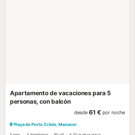
aparcamiento gratuito en la calle. S’Illot es una tranquila
localidad costera del este de Mallorca, conocida por sus
playas de aguas cristalinas, su paseo marítimo y su
ambiente familiar. En los alrededores encontrará
restaurantes, cafeterías, supermercados y todos los
servicios necesarios para disfrutar de unas cómodas
vacaciones junto al mar....
Apartamento de vacaciones para 5
personas, con balcón
61 €
desde
por noche
Playa de Porto Cristo, Manacor
5 pers.
3 dormitorios
80 m²
A 30 m de la playa