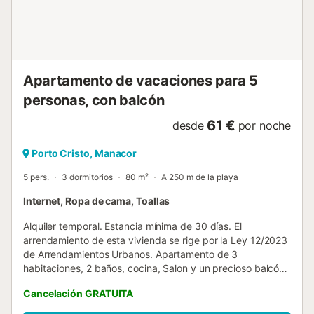
Mobilier de balcon. A disposition: lave-linge, chaise haute
pour enfant, lit bébé, sèche-cheveux. Internet (Connexion
WIFI, gratuit). Veuillez noter: logement non-fumeur.
Détecteur de fumée, extincteur. A1343 // Reg. Nr.:
ESFCTU00000702300003917000000000000000000...
Apartamento de vacaciones para 5
personas, con balcón
61 €
desde
por noche
Porto Cristo, Manacor
5 pers.
3 dormitorios
80 m²
A 250 m de la playa
Internet, Ropa de cama, Toallas
Alquiler temporal. Estancia mínima de 30 días. El
arrendamiento de esta vivienda se rige por la Ley 12/2023
de Arrendamientos Urbanos. Apartamento de 3
habitaciones, 2 baños, cocina, Salon y un precioso balcón
con vistas directas al Puerto y al mar. El Apartamento esta
Cancelación GRATUITA
dotado de ascensor, Tv, Satélite, Lavadora, Tostadora,
cafetera, calefacción, internet y todo lo necesario para