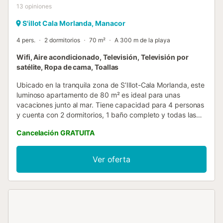
13
opiniones
S'illot Cala Morlanda, Manacor
4 pers.
2 dormitorios
70 m²
A 300 m de la playa
Wifi, Aire acondicionado, Televisión, Televisión por
satélite, Ropa de cama, Toallas
Ubicado en la tranquila zona de S’Illot-Cala Morlanda, este
luminoso apartamento de 80 m² es ideal para unas
vacaciones junto al mar. Tiene capacidad para 4 personas
y cuenta con 2 dormitorios, 1 baño completo y todas las
comodidades necesarias. En el interior, dispone de una
Cancelación GRATUITA
cocina privada totalmente equipada, Wi-Fi, TV, lavadora,
ventiladores de techo en ambas habitaciones, aire
acondicionado disponible por un suplemento, cuna y
Ver oferta
trona. El dormitorio principal ofrece una cama de 200x150
cm, mientras que el segundo dormitorio tiene dos camas
de 200x90 cm. Desde la terraza se pueden disfrutar de
espectaculares vistas al mar. Al amanecer, se puede ver
salir el sol justo frente al apartamento, y en las noches de
luna llena, también se puede contemplar desde la terraza.