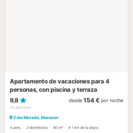
A solo 100 m se encuentran tanto la playa de S’Illot como
Cala Morlanda. A unos 900 m está la extensa playa de Sa
Coma, de 1 km de largo. Frente al mar, a tan solo 50 m del
apartamento, hay un parque infantil ideal para niños. En los
alrededores hay supermercados, farmacias, tiendas y una
gran oferta de restaurantes, muchos de ellos
especializados en tapas y ubicados en primera línea de
mar. En verano (de mayo a octubre), existe servicio de
autobús directo desde el aeropuerto hasta S’Illot (línea TIB
A-42). Fácil aparcamiento. Hospital privado con servicio
de urgencias permanente a 5 km. Se recomienda visitar
las Cu...
Apartamento de vacaciones para 4
personas, con piscina y terraza
9,8
154 €
desde
por noche
28
opiniones
Cala Murada, Manacor
4 pers.
2 dormitorios
90 m²
A 1 km de la playa