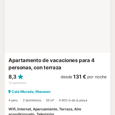
Cala Domingos está a 3 minutos en coche de la propiedad
(1,2 km). Los bares, cafeterías y restaurantes más
cercanos están a 3 minutos en coche (1,1 km). El
supermercado más cercano está a 2 minutos en coche
(950 m). El aeropuerto de Palma de Mallorca está a una
hora en coche (62 km). Hay aparcamiento disponible tanto
in situ como en la calle. No se permiten mascotas....
Apartamento de vacaciones para 4
personas, con terraza
8,3
131 €
desde
por noche
12
opiniones
Cala Murada, Manacor
4 pers.
2 dormitorios
55 m²
A 600 m de la playa
Wifi, Internet, Aparcamiento, Terraza, Aire
acondicionado, Televisión