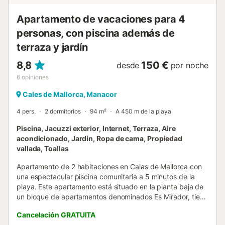
apartamento, encontrará una hermosa playa de arena fina
y agua transparente, l...
Apartamento de vacaciones para 4
personas, con piscina además de
terraza y jardín
8,8
150 €
desde
por noche
6
opiniones
Cales de Mallorca, Manacor
4 pers.
2 dormitorios
94 m²
A 450 m de la playa
Piscina, Jacuzzi exterior, Internet, Terraza, Aire
acondicionado, Jardín, Ropa de cama, Propiedad
vallada, Toallas
Apartamento de 2 habitaciones en Calas de Mallorca con
una espectacular piscina comunitaria a 5 minutos de la
playa. Este apartamento está situado en la planta baja de
un bloque de apartamentos denominados Es Mirador, tiene
un bonito jardín alrededor de la casa con plaza de parking,
Cancelación GRATUITA
palmeras y una terraza cubierta con un chillout. La piscina