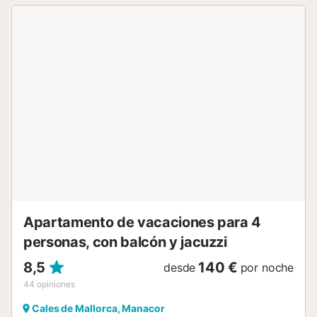
coche al restaurante más cercano: 2,69km. Distancia a
pie/en coche a la playa: 16,39km Cala Bota. Distancia a
pie/en coche al bar más cercano: 6,89km. Distancia a
pie/en coche a la cafetería más cercana: 7,16km: 7,16km.
Distancia a pie/en coche al aeropuerto: 46,90km Palma de
Mallorca. Hay aparcamiento gratuito disponible en la calle.
Se admiten animales de compañía bajo petición. El aire
acondicionado no está disponible actualmente. La
propiedad tiene acceso sin escalones. Se proporcionan
toallas para la playa y la piscina. La propiedad ofrece
productos hechos a manos/de cosecha propia. Esta
propiedad tiene normas estrictas de reciclaje. Por favor,
consulte con el propietario sobre estos a su llegada....
Apartamento de vacaciones para 4
personas, con balcón y jacuzzi
8,5
140 €
desde
por noche
44
opiniones
Cales de Mallorca, Manacor