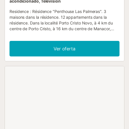
acondicionado, Televisión
Residence : Résidence "Penthouse Las Palmeras". 3
maisons dans la résidence. 12 appartements dans la
résidence. Dans la localité Porto Cristo Novo, à 4 km du
centre de Porto Cristo, à 16 km du centre de Manacor,
situation centrale, animée, à 200 m de la mer, à 200 m de
la plage. En commun: terrain (clôturé), jardin sur plusieurs
niveaux avec plantes et arbres, piscine (14 x 6 m,
Ver oferta
disponibilité saisonnière: 01.Jan. - 31.Dec.). Douche
extérieure. A usage privé: bain à remous , terrasse (110
m2), meubles de jardin, barbecue. Infrastructures de la
Maison: terrasse sur le toit. Sentier en escalier jusqu'à la
maison. Place de parking (couvert). Magasins, magasin
d'alimentation, supermarché 300 m, restaurant 60 m, arrêt
de bus 3.5 km, plage de sable "Cala Mendia" 200 m.
Catégorie et Standing : Aménagement intérieur de haut
standing. Mobilier assorti et confortable. Pour les clients
qui souhaitent un intérieur de grande qualité. Vivienda :
"Penthouse Las Palmeras", appartement de standing au
dernier étage d'un immeuble 4 pièces 120 m2 au 1er
étage. Aménagement moderne et de bon goût: séjour/salle
à manger avec table pour les repas, TV (satellite), radio,