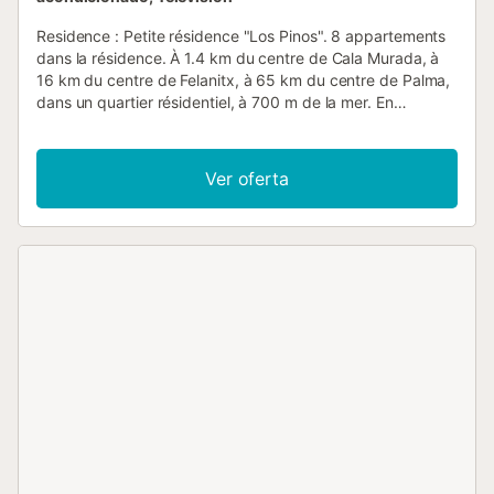
Residence : Petite résidence "Los Pinos". 8 appartements
dans la résidence. À 1.4 km du centre de Cala Murada, à
16 km du centre de Felanitx, à 65 km du centre de Palma,
dans un quartier résidentiel, à 700 m de la mer. En
commun: terrain 1'500 m2 avec arbres, parking public
possible dans la rue. Supermarché, bar 400 m, arrêt de
bus "Cala Murada" 2 km, gare ferroviaire "Manacor" 21
Ver oferta
km, plage de sable "Cala Murada" 700 m. Veuillez noter:
voiture recommandée. La photo ne montre qu’un exemple
de location de vacances. Vivienda : "Los Pinos", apt 3
pièces 55 m2. Logement idéal pour 4 adultes.
Complètement rénové, aménagement fonctionnel et
confortable: séjour/salle à manger avec baie vitrée avec
table pour les repas, TV (satellite), Télévision numérique,
air-conditionné et chauffage à air chaud. Sortie sur la
terrasse. 1 chambre double avec 1 grand-lit (150 cm,
longueur 200 cm), air-conditionné et chauffage à air
chaud. 1 chambre double avec 2 lits (90 cm, longueur 200
cm), air-conditionné et chauffage à air chaud. Cuisine (3
plaques vitrocéramiques, micro-ondes, cafetière
électrique). Bains ou douche/WC. Balcon ou terrasse.