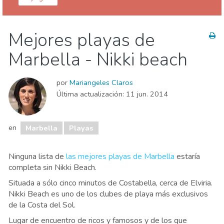
Málaga provincia
Marbella
Mejores playas de
Agenda de eventos
Comida & Restaurantes
Marbella - Nikki beach
Deporte & aventura
Playas
Vida nocturna & Bares
por
Mariangeles Claros
Última actualización:
11 jun. 2014
en
Marbella
Playas
Ninguna lista de
las mejores playas de Marbella
estaría
completa sin Nikki Beach.
Situada a sólo cinco minutos de Costabella, cerca de Elviria.
Nikki Beach es uno de los clubes de playa más exclusivos
de la Costa del Sol.
Lugar de encuentro de ricos y famosos y de los que