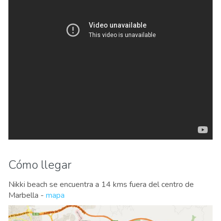
Cómo llegar
Nikki beach se encuentra a 14 kms fuera del centro de
Marbella -
mapa