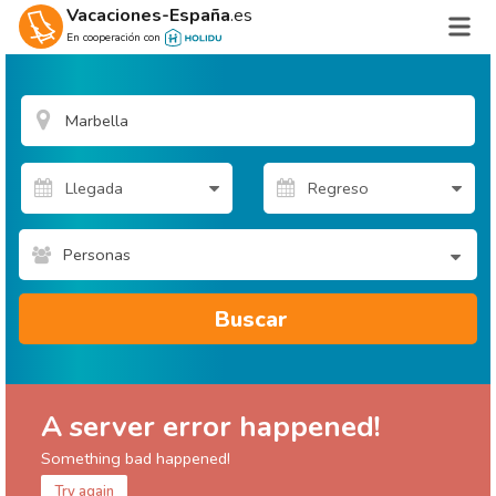
Vacaciones-España
.es
En cooperación con
Personas
Buscar
A server error happened!
Something bad happened!
Try again