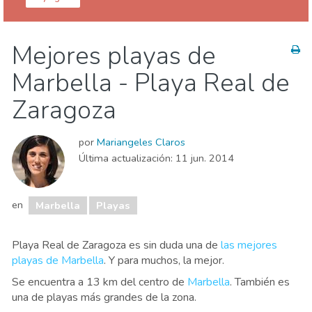
Málaga provincia
Marbella
Mejores playas de
Agenda de eventos
Comida & Restaurantes
Marbella - Playa Real de
Deporte & aventura
Playas
Vida nocturna & Bares
Zaragoza
por
Mariangeles Claros
Última actualización:
11 jun. 2014
en
Marbella
Playas
Playa Real de Zaragoza es sin duda una de
las mejores
playas de Marbella
. Y para muchos, la mejor.
Se encuentra a 13 km del centro de
Marbella
. También es
una de playas más grandes de la zona.