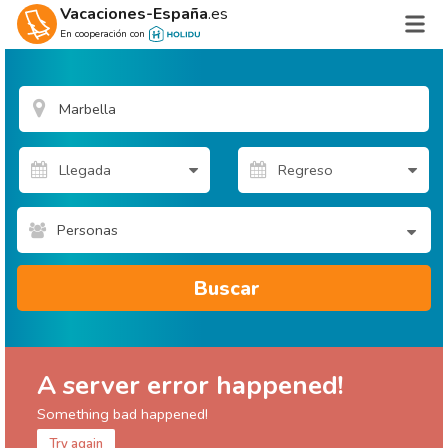
Vacaciones-España
.es
En cooperación con
Personas
Buscar
A server error happened!
Something bad happened!
Try again