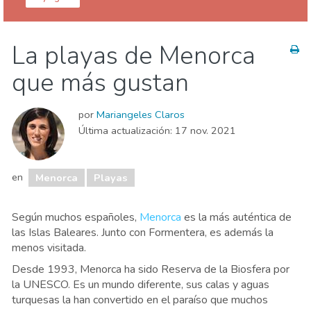
Islas Baleares
Menorca
La playas de Menorca
Dónde quedarse
Playas
que más gustan
por
Mariangeles Claros
Última actualización:
17 nov. 2021
en
Menorca
Playas
Según muchos españoles,
Menorca
es la más auténtica de
las Islas Baleares. Junto con Formentera, es además la
menos visitada.
Desde 1993, Menorca ha sido Reserva de la Biosfera por
la UNESCO. Es un mundo diferente, sus calas y aguas
turquesas la han convertido en el paraíso que muchos