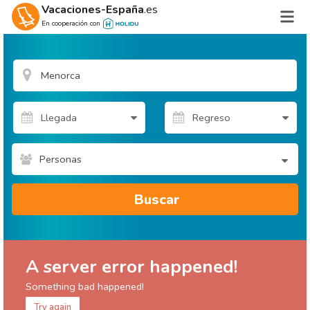
Vacaciones-España
.es
En cooperación con
Personas
Buscar
A server error happened!
Something bad happened!
Try again