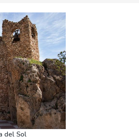
eza & aire libre
a del Sol