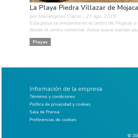
La Playa Piedra Villazar de Mojac
por Mariangeles Claros - 27 ago. 2019
Esta playa se encuentra en el centro de Mojacar y 
desde el centro comercial. Arena suave, bander azul
Playas
Información de la empresa
Términos y condiciones
Política de privacidad y cookies
Sala de Prensa
Preferencias de cookies
© 200