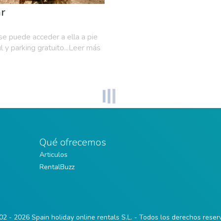
ar
se puede acceder a ella a pie
 y parking gratuito...Leer más
Qué ofrecemos
Articulos
RentalBuzz
2 - 2026 Spain holiday online rentals S.L. - Todos los derechos rese