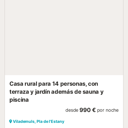
estar, el jardín, la piscina y el balcón, no tendrán que
preocuparse por subir escaleras. Todas las camas de
nuestra casa son individuales, nuevas y están equipadas
con colchones cómodos. Esto la hace ideal para grupos de
ciclistas que prefieren no compartir cama, pero no les
importa compartir habitación. Y si eres un entusiasta del
ciclismo, te encantará saber que estamos muy cerca de
las famosas rutas ciclistas de los alrededores de la ciudad
de Girona. Esta casa está gestionada profesionalmente por
Els Majordoms y ha sido rediseñada específicamente para
alquileres vacacionales. Puede esperar un alojamiento bien
equipado, bien mantenido y limpiado profesionalmente,
junto con un servicio de primer nivel de nuestro equipo de
recepción que pued...
Casa rural para 14 personas, con
terraza y jardín además de sauna y
piscina
990 €
desde
por noche
Vilademuls, Pla de l'Estany