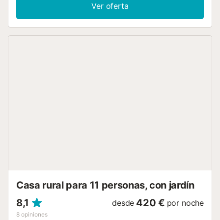
preparada para poderte refrescar en los meses de verano.
Ver oferta
Buena ubicación, muy cerca de l'Estany de Banyoles, el
corazón de la ciudad. La comunicación con los
propietarios será ágil, ya que estaran muy atentos a sus
necessitas y estaran encantados de informarlos muy bien
de las instalaciones de la casa y otras dudas que puedan
tener. Entretenimiento: dos televisores de pantalla plana
con conexió de juegos y ordenador. Mesa de ping-pong,
futbolín, red de voleibol y bádminton. Juegos de mesa.
Libros y revistas. Mapas de actividades. IMPORTANTE: le
pedimos, por favor, que trate la propiedad como si fuera la
suya....
Casa rural para 11 personas, con jardín
8,1
420 €
desde
por noche
8
opiniones