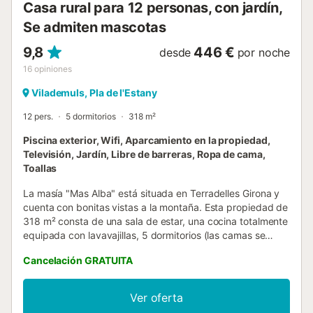
Casa rural para 12 personas, con jardín,
Se admiten mascotas
9,8
446 €
desde
por noche
16
opiniones
Vilademuls, Pla de l'Estany
12 pers.
5 dormitorios
318 m²
Piscina exterior, Wifi, Aparcamiento en la propiedad,
Televisión, Jardín, Libre de barreras, Ropa de cama,
Toallas
La masía "Mas Alba" está situada en Terradelles Girona y
cuenta con bonitas vistas a la montaña. Esta propiedad de
318 m² consta de una sala de estar, una cocina totalmente
equipada con lavavajillas, 5 dormitorios (las camas se
pueden adaptar en camas dobles o camas individuales de
Cancelación GRATUITA
acuerdo a sus necesidades), y 5 cuartos de baño, así
como un aseo adicional y por lo tanto puede alojar a 15
personas. Los servicios adicionales incluyen Wi-Fi con un
Ver oferta
espacio de trabajo dedicado para oficina en casa, una