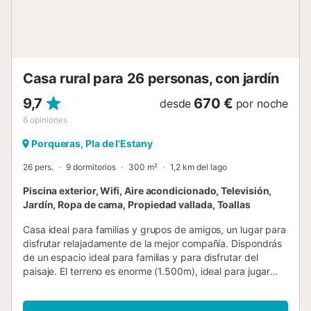
Casa rural para 26 personas, con jardín
9,7
670 €
desde
por noche
6
opiniones
Porqueras, Pla de l'Estany
26 pers.
9 dormitorios
300 m²
1,2 km del lago
Piscina exterior, Wifi, Aire acondicionado, Televisión,
Jardín, Ropa de cama, Propiedad vallada, Toallas
Casa ideal para familias y grupos de amigos, un lugar para
disfrutar relajadamente de la mejor compañía. Dispondrás
de un espacio ideal para familias y para disfrutar del
paisaje. El terreno es enorme (1.500m), ideal para jugar
con los niños, hacer algún deporte o simplemente disfrutar
del paisaje. Si tienes calor, la piscina estará lista y