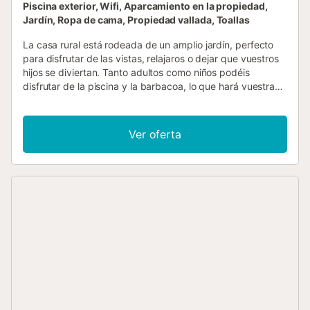
Piscina exterior, Wifi, Aparcamiento en la propiedad,
Jardín, Ropa de cama, Propiedad vallada, Toallas
La casa rural está rodeada de un amplio jardín, perfecto
para disfrutar de las vistas, relajaros o dejar que vuestros
hijos se diviertan. Tanto adultos como niños podéis
disfrutar de la piscina y la barbacoa, lo que hará vuestra
estancia inolvidable. Además, la propiedad cuenta con
sala de juegos, billar, futbolín, ping-pong, una sala para
escuchar música, juegos para los más pequeños y una
Ver oferta
lavandería. A pocos metros se encuentra una fuente muy
conocida en la región por la calidad de su agua, llamada la
fuente de Merlant o fuente de Can Soler. La propiedad
forma parte de un complejo de cuatro alojamientos que
comparten el jardín y la piscina. Tened en cuenta: hay Wi-
Fi disponible, pero el ancho de banda puede ser limitado
para servicios de streaming de alta demanda. Es ideal
para navegar y uso estándar....