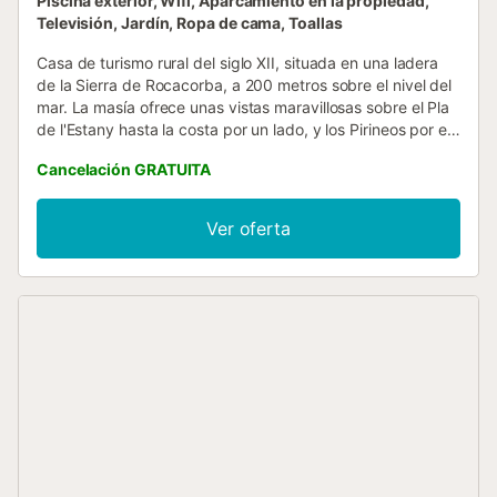
Piscina exterior, Wifi, Aparcamiento en la propiedad,
Televisión, Jardín, Ropa de cama, Toallas
Casa de turismo rural del siglo XII, situada en una ladera
de la Sierra de Rocacorba, a 200 metros sobre el nivel del
mar. La masía ofrece unas vistas maravillosas sobre el Pla
de l'Estany hasta la costa por un lado, y los Pirineos por el
otro. Además, está a pocos minutos del famoso lago de
Cancelación GRATUITA
Banyoles y de la ciudad de Girona. Se trata de una masía
apartada y tranquila, donde compartiréis la propiedad con
los propietarios, que residen en una parte independiente
Ver oferta
de la casa. Solo el aparcamiento y el jardín son zonas
compartidas; el resto de los espacios son privados. Ideal
para familias o para quienes buscan desconectar y
escapar del ruido y la contaminación. La casa dispone de
siete habitaciones espaciosas, cada una con baño
privado, así como un salón confortable con chimenea. No
se permiten eventos ni fiestas, y se ruega a los huéspedes
que utilicen la propiedad con respeto, ya que la masía está
catalogada como patrimonio histórico....