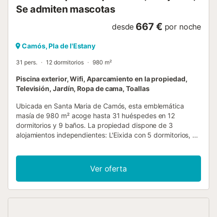
Se admiten mascotas
667 €
desde
por noche
Camós, Pla de l'Estany
31 pers.
12 dormitorios
980 m²
Piscina exterior, Wifi, Aparcamiento en la propiedad,
Televisión, Jardín, Ropa de cama, Toallas
Ubicada en Santa Maria de Camós, esta emblemática
masía de 980 m² acoge hasta 31 huéspedes en 12
dormitorios y 9 baños. La propiedad dispone de 3
alojamientos independientes: L'Eixida con 5 dormitorios, El
Trull con 3 dormitorios y El Mirador con 3 dormitorios. Cada
alojamiento cuenta con comedor, cocina privada
totalmente equipada y sala de estar. Dispondréis de Wi-Fi
Ver oferta
privado, TV, lavadora, secadora, espacio de trabajo y
vistas a la montaña. Para familias, hay 3 cunas y 3 tronas
disponibles. En el exterior encontraréis jardín privado,
terrazas cubiertas y descubiertas, y piscina privada al aire
libre. Una ducha exterior y barbacoa privada ofrecen