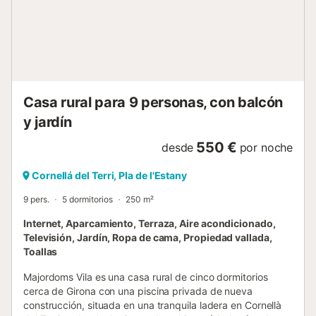
día una experiencia hogareña sin preocupaciones. El
exterior de la propiedad no se queda atrás, ofreciendo un
jardín de uso exclusivo de más de 20.000m2,
completamente vallado y a prueba de perros, ideal para
que las mascotas jueguen con seguridad. La terraza, el
balcón y la azotea invitan a disfrutar del aire libre y de
momentos de tranquilidad o diversión familiar, mientras
Casa rural para 9 personas, con balcón
que los aficionados al ciclismo apreciarán el aparcamiento
y jardín
cubierto y con llave para bicicletas....
550 €
desde
por noche
Cornellá del Terri, Pla de l'Estany
9 pers.
5 dormitorios
250 m²
Internet, Aparcamiento, Terraza, Aire acondicionado,
Televisión, Jardín, Ropa de cama, Propiedad vallada,
Toallas
Majordoms Vila es una casa rural de cinco dormitorios
cerca de Girona con una piscina privada de nueva
construcción, situada en una tranquila ladera en Cornellà