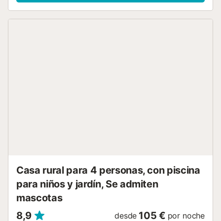
para los más pequeños y sala de lavadora. A pocos metros
se encuentra una fuente reconocida en toda la comarca
por la calidad de su agua, conocida como la fuente de
Merlant o fuente de Can Soler. La propiedad forma parte
de un complejo de cuatro alojamientos que comparten
jardín y piscina....
Casa rural para 4 personas, con piscina
para niños y jardín, Se admiten
mascotas
8,9
105 €
desde
por noche