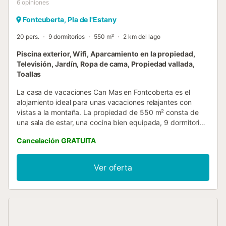
6
opiniones
Fontcuberta, Pla de l'Estany
20 pers.
9 dormitorios
550 m²
2 km del lago
Piscina exterior, Wifi, Aparcamiento en la propiedad,
Televisión, Jardín, Ropa de cama, Propiedad vallada,
Toallas
La casa de vacaciones Can Mas en Fontcoberta es el
alojamiento ideal para unas vacaciones relajantes con
vistas a la montaña. La propiedad de 550 m² consta de
una sala de estar, una cocina bien equipada, 9 dormitorios
y 6 baños, y puede acomodar a 20 personas. Los servicios
Cancelación GRATUITA
adicionales incluyen Wi-Fi de alta velocidad (apto para
videollamadas), televisión, ventilador, lavadora y toallas de
playa/piscina. Además, hay una mesa de ping-pong y una
Ver oferta
mesa de billar disponibles en la propiedad. También hay
una cuna disponible. Esta propiedad cuenta con una zona
exterior privada con piscina vallada, jardín, terraza
cubierta, balcón, barbacoa, parque infantil y ducha
exterior. El anfitrión recomienda visitar el Lago de
Banyoles. Hay plazas de aparcamiento disponibles en la