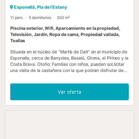
Esponellá, Pla de l'Estany
11 pers.
5 dormitorios
300 m²
Piscina exterior, Wifi, Aparcamiento en la propiedad,
Televisión, Jardín, Ropa de cama, Propiedad vallada,
Toallas
Situada en el núcleo de "Martís de Dalt" en el municipio de
Esponella, cerca de Banyoles, Besalú, Girona, el Pirineo y la
Costa Brava. Otoño: Familias con niños, pueden sol.licitar
una visita de la castañera con la que podran disfrutar de
unos cuentos alrededor del fuego con castañas. Navidad:
Familias con niños, pueden sol.licitar una visita del page
real a la casa, con algunos caramelos y un detalle para
Ver oferta
cada niño. El espacio Una casa preciosa de piedra con un
entorno rural dónde podran disfrutar entre familia o amigos
de largos paseos y excursiones por la zona. Además,
alrededor de la casa , encontrará el contacto con la
naturaleza y una maravillosa piscina....