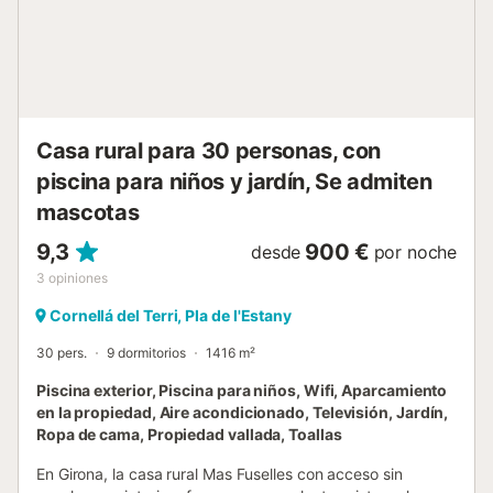
reservas durante todo el año, ofrece el equilibrio perfecto
entre carácter histórico y comodidades modernas en un
entorno rural sereno. En fechas especiales, festivos y
puentes nacionales o locales, la casa aplica una estancia
mínima de entre 3 y 7 noches, según el calendario. Para
más detalles sobre estancias mínimas, consulta la
información disponible en...
Casa rural para 30 personas, con
piscina para niños y jardín, Se admiten
mascotas
9,3
900 €
desde
por noche
3
opiniones
Cornellá del Terri, Pla de l'Estany
30 pers.
9 dormitorios
1416 m²
Piscina exterior, Piscina para niños, Wifi, Aparcamiento
en la propiedad, Aire acondicionado, Televisión, Jardín,
Ropa de cama, Propiedad vallada, Toallas
En Girona, la casa rural Mas Fuselles con acceso sin