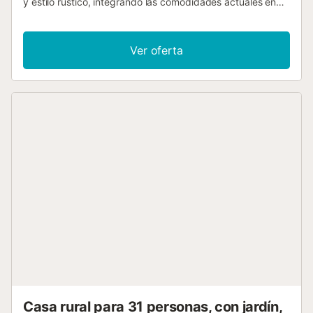
y estilo rústico, integrando las comodidades actuales en
un entorno histórico. Está situada en la montaña de
Camón, en una ubicación privilegiada desde la que se
pueden disfrutar de espléndidos paisajes que abarcan
Ver oferta
cuatro comarcas: Pla de l'Estany, Gironès, Alt Empordà y
Baix Empordà. La Torre de Dalt, con más de 1,000 m²
construidos, se compone de alojamientos independientes:
- La Torre de Dalt I, con 10 habitaciones. - La Torre de Dalt
II, con 3 habitaciones. - La Masoveria, con 4 habitaciones.
Cada alojamiento dispone de su propio comedor, cocina y
sala de estar. El acceso es muy bueno, a solo 4 km de
Banyoles y su lago, y a 14 km de la ciudad de Girona. Es
un lugar ideal para familias o grupos de amigos....
Casa rural para 31 personas, con jardín,