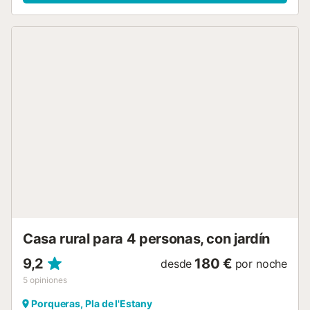
televisión, un ventilador, una lavadora, así como libros y
juguetes para niños. Además, hay una mesa de ping-pong
para su disfrute. También hay 2 cunas y una trona. Este
alquiler de vacaciones ofrece un espacio exterior privado
con piscina vallada, jardín, 2 terrazas cubiertas, barbacoa,
parque infantil y ducha exterior. Relájese junto a la piscina
en una tarde soleada mientras disfruta de las relajantes
vistas a la montaña. La propiedad está ubicada en un
tranquilo pueblo de casas de piedra, a 20 minutos de la
playa de La Costa Brava. También se puede acceder a la
montaña en 20 minutos en La Garrotxa. En la zona
abundan los restaurantes típicos que ofrecen cocina
tradicional catalana. Hay 10 plazas de aparcamiento
disponibles en la propiedad y hay aparcamiento gratuito
disponible en la calle. Se admiten un máximo de 2
mascotas pero no se permiten en sofás y camas. Se debe
respetar e...
Casa rural para 4 personas, con jardín
9,2
180 €
desde
por noche
5
opiniones
Porqueras, Pla de l'Estany