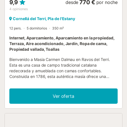
9,9
770 €
desde
por noche
4
opiniones
Cornellá del Terri, Pla de l'Estany
12 pers.
5 dormitorios
350 m²
Internet, Aparcamiento, Aparcamiento en la propiedad,
Terraza, Aire acondicionado, Jardín, Ropa de cama,
Propiedad vallada, Toallas
Bienvenido a Masia Carmen Dalmau en Ravos del Terri.
Esta es una casa de campo tradicional catalana
redecorada y amueblada con camas confortables.
Construida en 1786, esta auténtica masía ofrece una
experiencia única y encantadora. Ubicada en un entorno
ciclista popular, nuestra casa está bien conectada con
Girona y Banyoles, a la vez que le da la impresión de estar
Ver oferta
en medio del campo. Perfecta para familias o grupos de
amigos, nuestra casa les permite compartir un espacio
común mientras disfrutan de sus propias habitaciones y
baños privados. Con 5 habitaciones, 2 de las cuales están
en el mismo nivel que la cocina, el comedor, la sala de