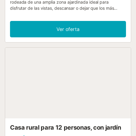
rodeada de una amplia zona ajardinada ideal para
disfrutar de las vistas, descansar o dejar que los más
pequeños se diviertan. Una piscina y una barbacoa están
disponibles para el disfrute de todos los huéspedes,
haciendo que su estancia sea inolvidable. Además, se
Ver oferta
ofrece una sala de juegos con billar, futbolín, ping-pong,
sala de música, juegos para los más pequeños y una sala
de lavadora. A pocos metros de la propiedad se encuentra
una fuente reconocida en toda la comarca por la calidad
de su agua, conocida como la fuente de Merlant o fuente
de Can Soler. La propiedad forma parte de un complejo de
cuatro alojamientos que comparten jardín y piscina....
Casa rural para 12 personas, con jardín