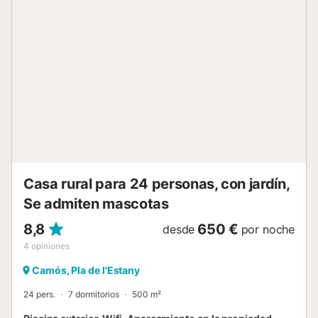
niños a cargo de los propietarios previa solicitud y visitas a
la granja. La casa rural se encuentra a 10 minutos del Parc
de la Draga, a 25 minutos de la ciudad de Girona y a 35
minutos de L'Escala, en la Costa Brava. No se permiten
mascotas ni fumar en la propiedad. Se ofrece media
pensión disponible por un suplemento diario, con tarifas
diferenciadas para niños y adultos; es necesario avisar con
24 horas de antelación. Además, se puede participar en
una actividad en la granja de 2 horas de duración,
disponible por un suplemento por persona. Tenga en
cuenta que pueden existir regulaciones gubernamentales
sobre el uso del agua durante su estancia, lo que podría
afect...
Casa rural para 24 personas, con jardín,
Se admiten mascotas
8,8
650 €
desde
por noche
4
opiniones
Camós, Pla de l'Estany
24 pers.
7 dormitorios
500 m²