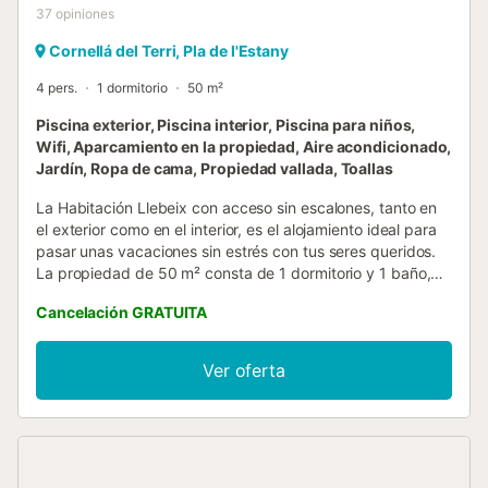
37
opiniones
Cornellá del Terri, Pla de l'Estany
4 pers.
1 dormitorio
50 m²
Piscina exterior, Piscina interior, Piscina para niños,
Wifi, Aparcamiento en la propiedad, Aire acondicionado,
Jardín, Ropa de cama, Propiedad vallada, Toallas
La Habitación Llebeix con acceso sin escalones, tanto en
el exterior como en el interior, es el alojamiento ideal para
pasar unas vacaciones sin estrés con tus seres queridos.
La propiedad de 50 m² consta de 1 dormitorio y 1 baño,
por lo que puede alojar a 4 personas. Los servicios
Cancelación GRATUITA
adicionales incluyen Wi-Fi de alta velocidad (apto para
videollamadas), así como aire acondicionado. Además, hay
una mesa de billar disponible en la propiedad. Esta
Ver oferta
habitación incluye acceso a una piscina interior
compartida. Este establecimiento ofrece acceso a una
zona exterior compartida con piscina, jardín y parque
infantil. La casa rural Mas Fuselles es ideal para familias, ya
que cuenta con parque, servicio de entretenimiento para