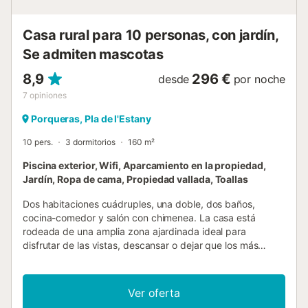
servicio comporta un suplemento que se abona a la
llegada...
Casa rural para 10 personas, con jardín,
Se admiten mascotas
8,9
296 €
desde
por noche
7
opiniones
Porqueras, Pla de l'Estany
10 pers.
3 dormitorios
160 m²
Piscina exterior, Wifi, Aparcamiento en la propiedad,
Jardín, Ropa de cama, Propiedad vallada, Toallas
Dos habitaciones cuádruples, una doble, dos baños,
cocina-comedor y salón con chimenea. La casa está
rodeada de una amplia zona ajardinada ideal para
disfrutar de las vistas, descansar o dejar que los más
pequeños se diviertan. Una piscina y una barbacoa están
disponibles para el disfrute de todos, haciendo que su
estancia sea inolvidable. Además, dispone de sala de
Ver oferta
juegos, billar, futbolín, ping-pong, sala de música, juegos