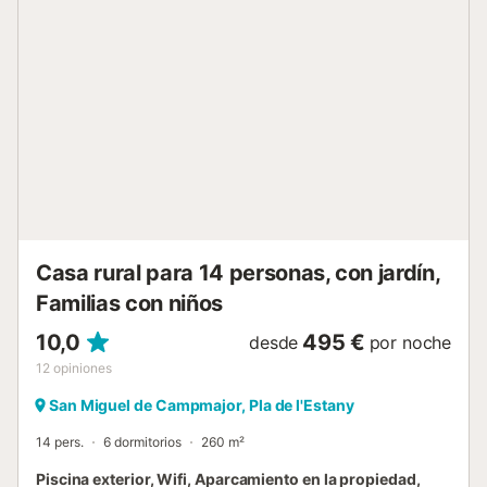
propiedad. No se permiten mascotas ni fumar en la
propiedad. La propiedad cuenta con una zona de
aparcamiento para motos y bicicletas. Esta propiedad
tiene directrices para ayudar a los huéspedes con la
correcta separación de residuos. Se proporciona más
información en el establecimiento. La electricidad de este
establecimiento se genera en parte mediante paneles
fotovoltaicos. Tenga en cuenta que puede haber
regulaciones gubernamentales sobre el agua en vigor en el
momento de su visita, lo que puede afectar el uso de la
piscina, el riego del jardín o limitar el uso del agua del
grifo....
Casa rural para 14 personas, con jardín,
Familias con niños
10,0
495 €
desde
por noche
12
opiniones
San Miguel de Campmajor, Pla de l'Estany
14 pers.
6 dormitorios
260 m²
Piscina exterior, Wifi, Aparcamiento en la propiedad,