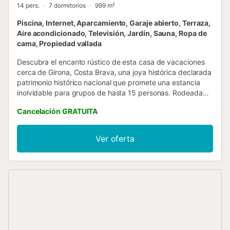
14 pers.
7 dormitorios
999 m²
Piscina, Internet, Aparcamiento, Garaje abierto, Terraza,
Aire acondicionado, Televisión, Jardín, Sauna, Ropa de
cama, Propiedad vallada
Descubra el encanto rústico de esta casa de vacaciones
cerca de Girona, Costa Brava, una joya histórica declarada
patrimonio histórico nacional que promete una estancia
inolvidable para grupos de hasta 15 personas. Rodeada
por la serenidad de los campos de cultivo catalanes, y con
Cancelación GRATUITA
un bosque privado de más de 8 hectáreas, esta propiedad
ofrece una combinación perfecta de patrimonio y
naturaleza, ideal para quienes buscan desconectar y
Ver oferta
disfrutar de momentos de calma y diversión en compañía.
El interior de esta casa independiente está pensado para
el confort y la comodidad de sus huéspedes, contando
con 7 dormitorios que pueden oscurecerse para garantizar
un descanso reparador, y 7 baños equipados con bañera
de hidromasaje. La vida en esta casa se facilita con
comodidades modernas como aire acondicionado, WiFi,
smart TV para los momentos de ocio, además de una
lavadora y secadora de uso exclusivo, haciendo de cada