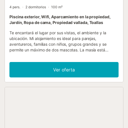
4 pers.
2 dormitorios
100 m²
Piscina exterior, Wifi, Aparcamiento en la propiedad,
Jardín, Ropa de cama, Propiedad vallada, Toallas
Te encantará el lugar por sus vistas, el ambiente y la
ubicación. Mi alojamiento es ideal para parejas,
aventureros, familias con niños, grupos grandes y se
permite un máximo de dos mascotas. La masía está
rodeada de una amplia zona ajardinada donde podrás
disfrutar del paisaje, descansar o dejar que los más
pequeños jueguen. Contamos con piscina y barbacoa,
Ver oferta
perfectas para que tanto adultos como niños disfruten y
hagan que la estancia sea inolvidable. Además,
disponemos de una sala de juegos con billar, futbolín,
ping-pong, una sala para escuchar música, juegos para los
más pequeños y una sala de lavadoras. A pocos metros de
la casa se encuentra una fuente muy reconocida en la
comarca por la calidad de sus aguas, conocida como la
fuente de Merlant o fuente de Can Soler. La propiedad
forma parte de un complejo de cuatro alojamientos que
comparten jardín y piscina....