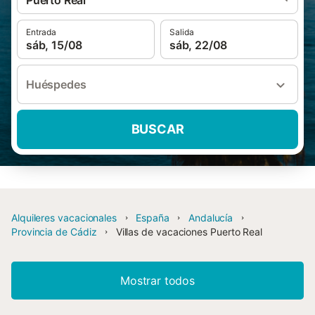
Puerto Real
Entrada
Salida
sáb, 15/08
sáb, 22/08
Huéspedes
BUSCAR
Alquileres vacacionales
España
Andalucía
Provincia de Cádiz
Villas de vacaciones Puerto Real
Mostrar todos