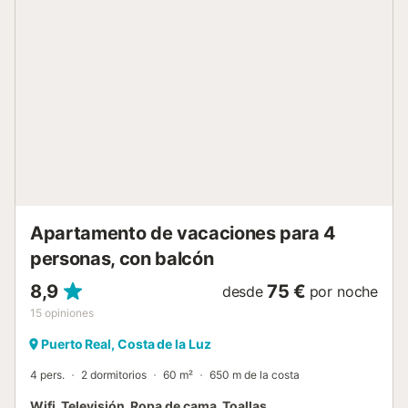
atracciones. A solo 13,5 km (unos 14 minutos en coche)
del famoso Centro Comercial Bahía Sur. Ya sea para
descansar, jugar al golf o descubrir los alrededores, este
apartamento es el hogar perfecto lejos de casa. ✨ Reserva
ahora tu estancia y disfruta del confort, estilo y
tranquilidad en Chiclana de la Frontera....
Apartamento de vacaciones para 4
personas, con balcón
8,9
75 €
desde
por noche
15
opiniones
Puerto Real, Costa de la Luz
4 pers.
2 dormitorios
60 m²
650 m de la costa
Wifi, Televisión, Ropa de cama, Toallas