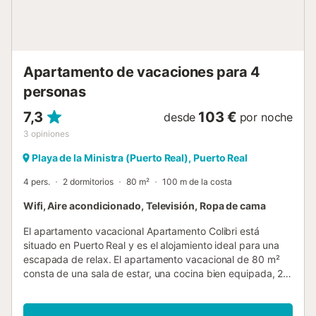
Apartamento de vacaciones para 4
personas
7,3
103 €
desde
por noche
3
opiniones
Playa de la Ministra (Puerto Real), Puerto Real
4 pers.
2 dormitorios
80 m²
100 m de la costa
Wifi, Aire acondicionado, Televisión, Ropa de cama
El apartamento vacacional Apartamento Colibri está
situado en Puerto Real y es el alojamiento ideal para una
escapada de relax. El apartamento vacacional de 80 m²
consta de una sala de estar, una cocina bien equipada, 2
dormitorios y 1 baño, por lo que puede alojar a 4 personas.
Los servicios adicionales incluyen Wi-Fi (apto para
videollamadas), aire acondicionado centralizado en todas