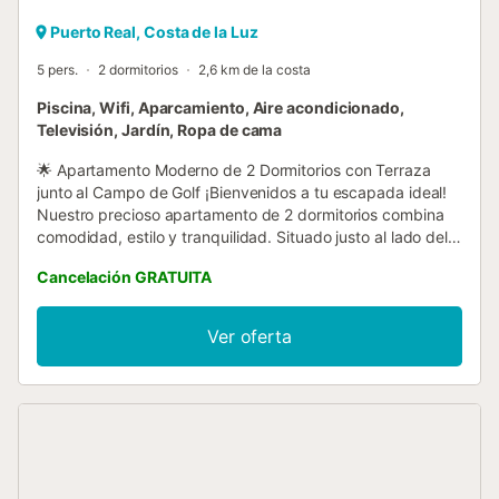
Puerto Real, Costa de la Luz
5 pers.
2 dormitorios
2,6 km de la costa
Piscina, Wifi, Aparcamiento, Aire acondicionado,
Televisión, Jardín, Ropa de cama
🌟 Apartamento Moderno de 2 Dormitorios con Terraza
junto al Campo de Golf ¡Bienvenidos a tu escapada ideal!
Nuestro precioso apartamento de 2 dormitorios combina
comodidad, estilo y tranquilidad. Situado justo al lado del
campo de golf, es perfecto tanto para unas vacaciones
Cancelación GRATUITA
relajantes como para una escapada de golf. ✨ Lo que más
te gustará 🌅 Amplia Terraza Privada – relájate con un café
por la mañana o una copa al atardecer con vistas al verde.
Ver oferta
🛌 2 Dormitorios Cómodos – ambos con camas queen size
y ropa de cama de alta calidad, con capacidad para 4
huéspedes. 🍳 Cocina Totalmente Equipada – con horno,
fogones, microondas y todos los utensilios necesarios para
tus comidas. 🛋️ Espacio de Estar Moderno – salón
acogedor con smart TV, Wi-Fi y zona de comedor. 📍
Excelente Ubicación – cerca de tiendas, restaurantes y