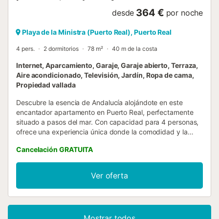
364 €
desde
por noche
Playa de la Ministra (Puerto Real), Puerto Real
4 pers.
2 dormitorios
78 m²
40 m de la costa
Internet, Aparcamiento, Garaje, Garaje abierto, Terraza,
Aire acondicionado, Televisión, Jardín, Ropa de cama,
Propiedad vallada
Descubre la esencia de Andalucía alojándote en este
encantador apartamento en Puerto Real, perfectamente
situado a pasos del mar. Con capacidad para 4 personas,
ofrece una experiencia única donde la comodidad y la
proximidad al agua se combinan para garantizar una
Cancelación GRATUITA
estadía inolvidable. Equipado con todas las comodidades
contemporáneas, este refugio es ideal para quienes
buscan escapar de la rutina y sumergirse en el relajante
Ver oferta
ambiente costero. En el interior, el apartamento destaca
por contar con aire acondicionado en todas las estancias,
asegurando tu confort sin importar la estación. Entre sus
amistades se incluye una lavadora de uso exclusivo, una
Mostrar todos