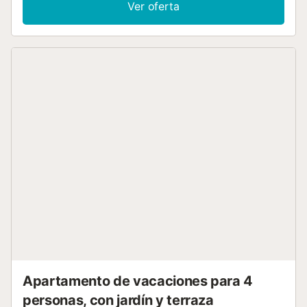
Ver oferta
las habitaciones, lavadora y televisión. El apartamento
vacacional también cuenta con un patio privado al aire
libre donde relajarte por la noche. Distancia a pie/en coche
al restaurante más cercano: 63m. Distancia a pie/en coche
a la cafetería más cercana: 318m. Distancia a pie/en
coche al bar más cercano: 114m. Distancia a pie/en coche
al supermercado más cercano: 180m. Distancia a pie/en
coche a la playa: 1km Playa de Los Tres Canos. Hay
aparcamiento disponible en la calle. No se permiten
mascotas ni fumar, ni eventos ni fiestas en la propiedad. El
edificio dispone de ascensor y el acceso es sin escalones.
No se permite la entrada a huéspedes no incluidos en la
reserva. No se proporcionan toallas ni sábanas....
Apartamento de vacaciones para 4
personas, con jardín y terraza