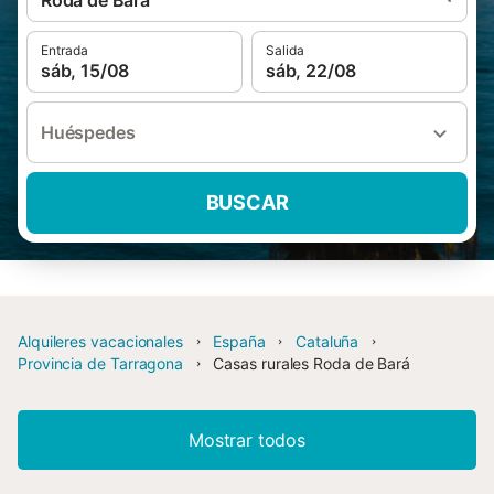
Roda de Bará
Entrada
Salida
sáb, 15/08
sáb, 22/08
Huéspedes
BUSCAR
Alquileres vacacionales
España
Cataluña
Provincia de Tarragona
Casas rurales Roda de Bará
Mostrar todos