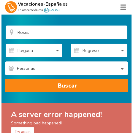
Vacaciones-España
.es
En cooperación con
Personas
Buscar
A server error happened!
Something bad happened!
Try again