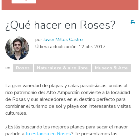
Girona provincia
Roses
¿Qué hacer en Roses?
Deporte & aventura
Familia & niños
Museos & Arte
Naturaleza & aire libre
Playas
por
Javier Millos Castro
Última actualización:
12 abr. 2017
en
Roses
Naturaleza & aire libre
Museos & Arte
La gran variedad de playas y calas paradisíacas, unidas al
rico patrimonio del Alto Ampurdán convierte a la localidad
de Rosas y sus alrededores en el destino perfecto para
combinar el turismo de sol y playa con interesantes visitas
culturales.
¿Estás buscando los mejores planes para sacar el mayor
partido a
tu estancia en Roses
? Te presentamos las