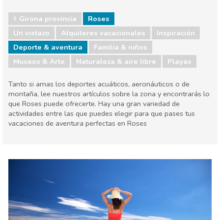
Girona provincia
Roses
Un vistazo
Alquileres vacacionales
Inspiración
Deporte & aventura
Familia & niños
Museos & Arte
Naturaleza & aire libre
Playas
Tanto si amas los deportes acuáticos, aeronáuticos o de
montaña, lee nuestros artículos sobre la zona y encontrarás lo
que Roses puede ofrecerte. Hay una gran variedad de
actividades entre las que puedes elegir para que pases tus
vacaciones de aventura perfectas en Roses
Girona provincia
Roses
Deporte & aventura
Familia & niños
Museos & Arte
Naturaleza & aire libre
Playas