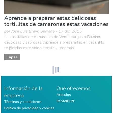
Aprende a preparar estas deliciosas
tortillitas de camarones estas vacaciones
por Jose Luis Bravo Serrano - 17 dic. 2015
Las tortillitas de camarones de Venta Vargas o Balbino,
deliciosas y sabrosas. Aprende a prepararlas en casa. ¡No
te pierdas este vídeo-receta!...Leer más
Tapas
Información de la
Qué ofrecemos
empresa
Articulos
RentalBuzz
Términos y condiciones
Política de privacidad y cookies