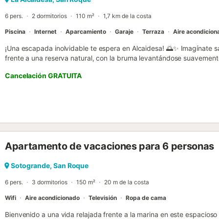
6 pers.
2 dormitorios
110 m²
1,7 km de la costa
Piscina
Internet
Aparcamiento
Garaje
Terraza
Aire acondicion
¡Una escapada inolvidable te espera en Alcaidesa! 🌅✨ Imagínate s
frente a una reserva natural, con la bruma levantándose suavement
mágico que da inicio a un día lleno de promesas. 🌿☕ Luego, sal a 
Cancelación GRATUITA
en la casa club del campo de golf de Alcaidesa antes de continuar tu 
terminar con broche de oro? Una tarde de relax en la playa seguida 
Alcaidesa, a solo 8 minutos en coche. Todo el encanto de la Costa de
Este apartamento encantador y espacioso tiene capacidad para has
cómodas habitaciones y un sofá cama. Perfecto para unas vacacio
familia. ✨ No esperes más, vive la experiencia de Alcaidesa y crea 
estancia hoy mismo! 🌟🚪 🔑 La entrega de llaves se realiza en nues
Apartamento de vacaciones para 6 personas
La Duquesa en Manilva. Se solicita una fianza para este apartamento
validación de la reserva y el pago....
Sotogrande, San Roque
6 pers.
3 dormitorios
150 m²
20 m de la costa
Wifi
Aire acondicionado
Televisión
Ropa de cama
Bienvenido a una vida relajada frente a la marina en este espacioso