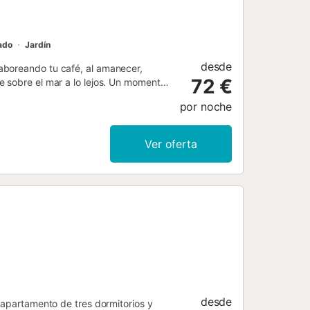
ado
Jardín
desde
aboreando tu café, al amanecer,
72 €
e sobre el mar a lo lejos. Un momento
pie para tomar un aperitivo agradable
por noche
día con calma. 🏌️‍♀️🍸 ¿Y para
de una cena en el chiringuito de
l Sol reunido en un solo lugar. 🏖️🍹
Ver oferta
ta 6 personas, gracias a sus 2
nes de ensueño entre amigos o en
recuerdos inolvidables. ¡Reserva tu
tra agencia, situada en el puerto de
. El importe se indica antes de la
desde
 apartamento de tres dormitorios y