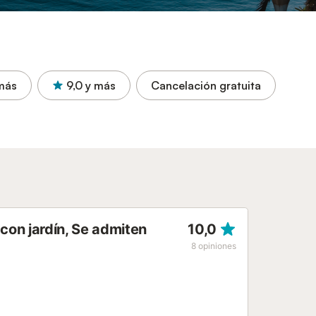
más
9,0
y más
Cancelación gratuita
on jardín, Se admiten
10,0
8
opiniones