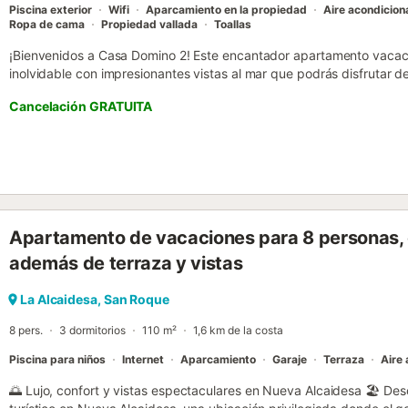
Piscina exterior
Wifi
Aparcamiento en la propiedad
Aire acondicio
Ropa de cama
Propiedad vallada
Toallas
¡Bienvenidos a Casa Domino 2! Este encantador apartamento vacaci
inolvidable con impresionantes vistas al mar que podrás disfrutar 
El apartamento cuenta con todas las comodidades necesarias para 
Cancelación GRATUITA
Fi gratuita para mantenerte conectado y acceso a una refrescante
relajarte bajo el sol mediterráneo. La ubicación privilegiada te permi
mar mientras te relajas en un entorno tranquilo y acogedor. El espac
máximo confort durante tus vacaciones, combinando funcionalidad 
mediterráneo. La propiedad dispone de aparcamiento disponible p
mascota bajo petición y disponible por un suplemento, así que tu
disfrutar de las vacaciones contigo. Accesibilidad: La propiedad no 
Apartamento de vacaciones para 8 personas, 
el interior, facilitando el acceso a todos los huéspedes. Normas im
responsables de la seguridad en la piscina. Los propietarios no son
además de terraza y vistas
Las fiestas están estrictamente prohibidas para garantizar la tranq
bienvenida pronto a Casa Domino 2!...
La Alcaidesa, San Roque
8 pers.
3 dormitorios
110 m²
1,6 km de la costa
Piscina para niños
Internet
Aparcamiento
Garaje
Terraza
Aire
🌅 Lujo, confort y vistas espectaculares en Nueva Alcaidesa 🏖️ Des