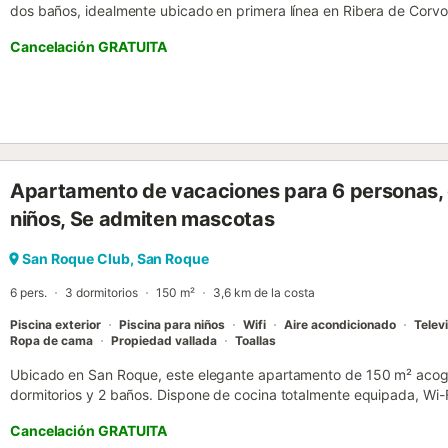
dos baños, idealmente ubicado en primera línea en Ribera de Corvo,
Sotogrande. Situado directamente en la marina, este apartamento b
Cancelación GRATUITA
cómoda y práctica, ideal para disfrutar del estilo de vida de Sotog
acogedor, con grandes ventanales que enmarcan los barcos y la vía
costera tranquila en todo momento. Desde aquí, acceda a la terraza
café por la mañana, almuerzos tranquilos o copas por la noche mien
marina. La cocina está totalmente equipada para la vida diaria y la
todo lo necesario para cocinar sencillamente en casa después de un
zona. El dormitorio principal cuenta con una cómoda cama doble, 
Apartamento de vacaciones para 6 personas, c
suite. Dos dormitorios de invitados adicionales ofrecen arreglos flex
familias o grupos, y comparten un segundo baño. El apartamento 
niños, Se admiten mascotas
comodidad, lo que lo hace adecuado tanto para estancias cortas co
los puntos destacados de la propiedad es su ubicación inmejorable
San Roque Club, San Roque
dis...
6 pers.
3 dormitorios
150 m²
3,6 km de la costa
Piscina exterior
Piscina para niños
Wifi
Aire acondicionado
Telev
Ropa de cama
Propiedad vallada
Toallas
Ubicado en San Roque, este elegante apartamento de 150 m² acog
dormitorios y 2 baños. Dispone de cocina totalmente equipada, Wi-F
videollamadas, aire acondicionado, televisión con vídeo bajo demand
Cancelación GRATUITA
sin escalones y cuenta con ascensor privado para mayor comodidad.