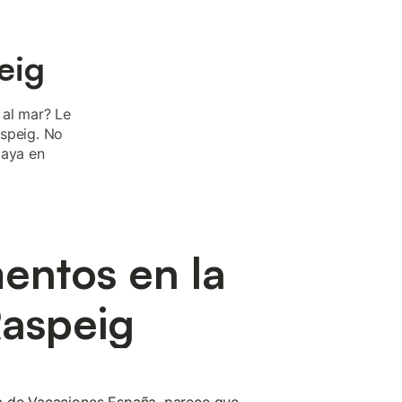
eig
 al mar? Le
aspeig. No
laya en
entos en la
Raspeig