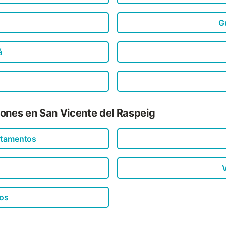
G
á
iones en San Vicente del Raspeig
rtamentos
V
os