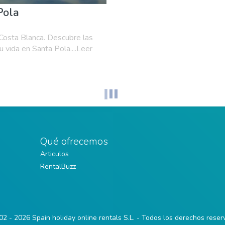
Pola
 Costa Blanca. Descubre las
 vida en Santa Pola....Leer
Qué ofrecemos
Articulos
RentalBuzz
2 - 2026 Spain holiday online rentals S.L. - Todos los derechos rese