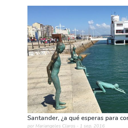
Santander
Santander Centro
Comida & Restaurantes
Familia & niños
Mu
Santander, ¿a qué esperas para co
por Mariangeles Claros - 1 sep. 2016