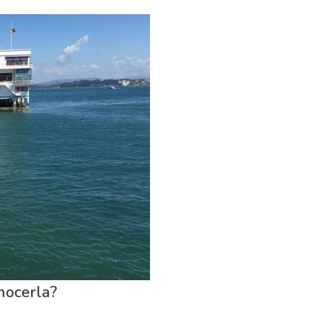
seos & Arte
Naturaleza & aire libre
Playas
nocerla?