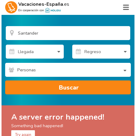
Vacaciones-España
.es
En cooperación con
Personas
Buscar
A server error happened!
Something bad happened!
Try again