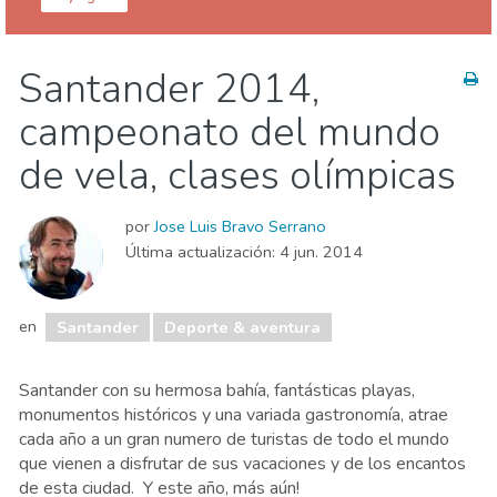
Cantabria provincia
Santander
Santander 2014,
Comida & Restaurantes
Deporte & aventura
campeonato del mundo
Familia & niños
Museos & Arte
Naturaleza & aire libre
Playas
de vela, clases olímpicas
por
Jose Luis Bravo Serrano
Última actualización:
4 jun. 2014
en
Santander
Deporte & aventura
Santander con su hermosa bahía, fantásticas playas,
monumentos históricos y una variada gastronomía, atrae
cada año a un gran numero de turistas de todo el mundo
que vienen a disfrutar de sus vacaciones y de los encantos
de esta ciudad. Y este año, más aún!