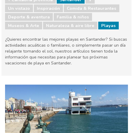
Un vistazo
Inspiración
Comida & Restaurantes
Deporte & aventura
Familia & niños
Museos & Arte
Naturaleza & aire libre
Playas
¿Quieres encontrar las mejores playas en Santander? Si buscas
actividades acuáticas o familiares, o simplemente pasar un día
relajante tomando el sol, nuestros artículos tienen toda la
información que necesitas para planear tus próximas
vacaciones de playa en Santander.
Cantabria provincia
Santander
Comida & Restaurantes
Deporte & aventura
Familia & niños
Museos & Arte
Naturaleza & aire libre
Playas