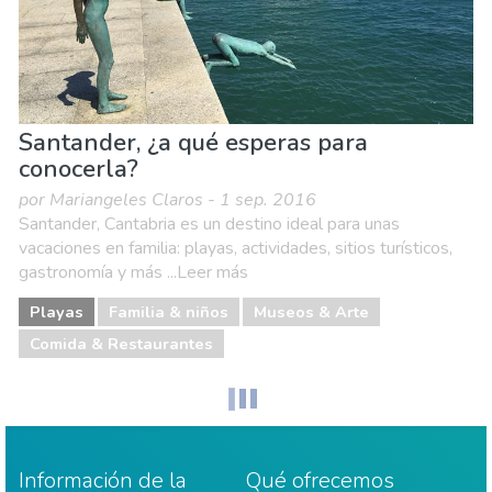
Santander, ¿a qué esperas para
conocerla?
por Mariangeles Claros - 1 sep. 2016
Santander, Cantabria es un destino ideal para unas
vacaciones en familia: playas, actividades, sitios turísticos,
gastronomía y más ...Leer más
Playas
Familia & niños
Museos & Arte
Comida & Restaurantes
Información de la
Qué ofrecemos