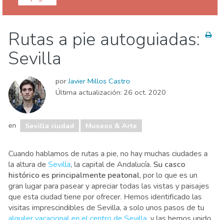
Sevilla provincia
Sevilla ciudad
Rutas a pie autoguiadas:
Agenda de eventos
Dónde quedarse
Sevilla
Museos & Arte
por
Javier Millos Castro
Última actualización:
26 oct. 2020
en
Sevilla ciudad
Museos & Arte
Cuando hablamos de rutas a pie, no hay muchas ciudades a
la altura de
Sevilla
, la capital de Andalucía.
Su casco
histórico es principalmente peatonal
, por lo que es un
gran lugar para pasear y apreciar todas las vistas y paisajes
que esta ciudad tiene por ofrecer. Hemos identificado las
visitas imprescindibles de Sevilla, a solo unos pasos de tu
alquiler vacacional en el centro de Sevilla
,
y las hemos unido