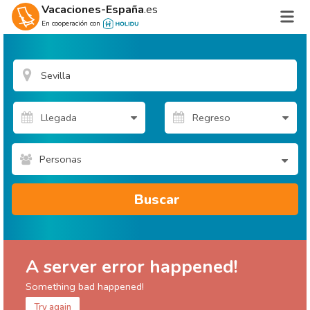
Vacaciones-España
.es
En cooperación con
Personas
Buscar
A server error happened!
Something bad happened!
Try again