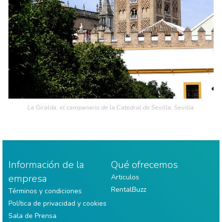
La Giralda, el campanario de la Catedral de Sevilla, Sevilla
Información de la
Qué ofrecemos
empresa
Articulos
RentalBuzz
Términos y condiciones
Política de privacidad y cookies
Sala de Prensa