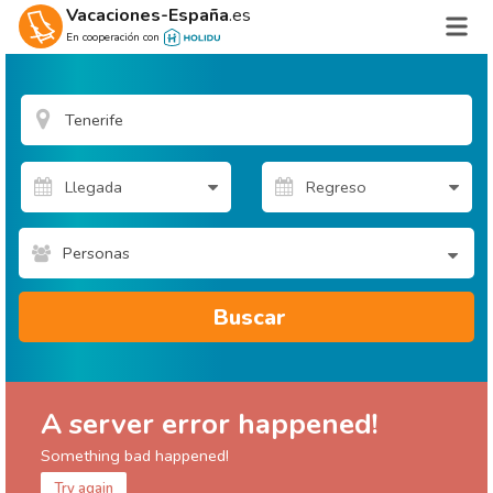
Vacaciones-España
.es
En cooperación con
Personas
Buscar
A server error happened!
Something bad happened!
Try again