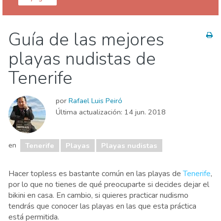
Islas Canarias
Tenerife
Guía de las mejores
Agenda de eventos
Comida & Restaurantes
playas nudistas de
Deporte & aventura
Dónde quedarse
Museos & Arte
Naturaleza & aire libre
Playas
Tenerife
Vida nocturna & Bares
por
Rafael Luis Peiró
Última actualización:
14 jun. 2018
en
Tenerife
Playas
Playas nudistas
Hacer topless es bastante común en las playas de
Tenerife
,
por lo que no tienes de qué preocuparte si decides dejar el
bikini en casa. En cambio, si quieres practicar nudismo
tendrás que conocer las playas en las que esta práctica
está permitida.