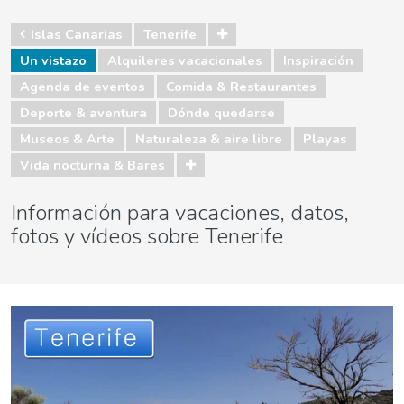
Islas Canarias
Tenerife
Un vistazo
Alquileres vacacionales
Inspiración
Agenda de eventos
Comida & Restaurantes
Deporte & aventura
Dónde quedarse
Museos & Arte
Naturaleza & aire libre
Playas
Vida nocturna & Bares
Información para vacaciones, datos,
fotos y vídeos sobre Tenerife