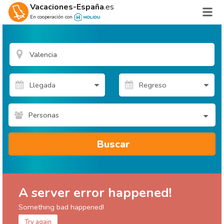
Vacaciones-España
.es
En cooperación con
Personas
Buscar
A server error happened!
Something bad happened!
Try again