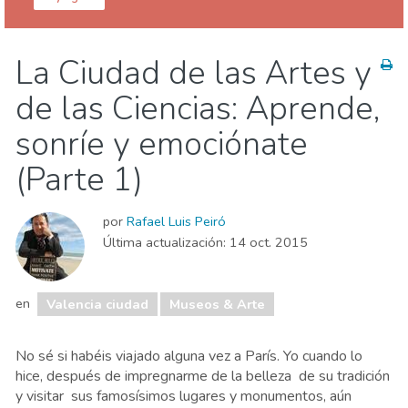
Valencia provincia
Valencia ciudad
La Ciudad de las Artes y
Comida & Restaurantes
Compras
de las Ciencias: Aprende,
Deporte & aventura
Dónde quedarse
Familia & niños
Museos & Arte
sonríe y emociónate
Naturaleza & aire libre
Playas
(Parte 1)
por
Rafael Luis Peiró
Última actualización:
14 oct. 2015
en
Valencia ciudad
Museos & Arte
No sé si habéis viajado alguna vez a París. Yo cuando lo
hice, después de impregnarme de la belleza de su tradición
y visitar sus famosísimos lugares y monumentos, aún