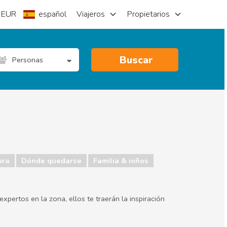
EUR
español
Viajeros
Propietarios
Buscar
Personas
ura
Dónde quedarse
Familia & niños
xpertos en la zona, ellos te traerán la inspiración