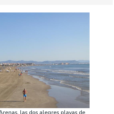
Arte
Naturaleza & aire libre
Playas
Arenas, las dos alegres playas de