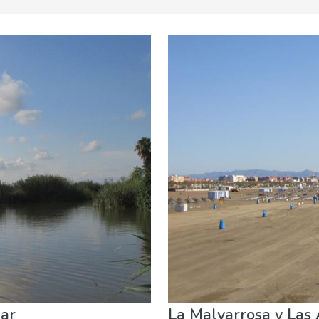
& aventura
Dónde quedarse
Familia & niños
Museos & 
mar
La Malvarrosa y Las 