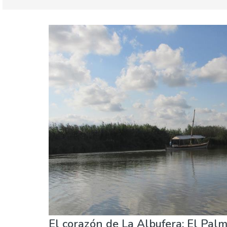
Valencia provincia
Valencia ciudad
Comida & Restaurantes
Compras
Deporte 
El corazón de La Albufera: El Pal