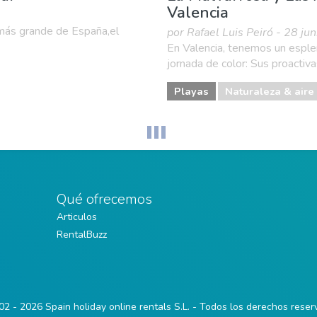
Valencia
 más grande de España,el
por Rafael Luis Peiró - 28 ju
En Valencia, tenemos un esplend
jornada de color: Sus proactiv
Playas
Naturaleza & aire 
Qué ofrecemos
Articulos
RentalBuzz
2 - 2026 Spain holiday online rentals S.L. - Todos los derechos rese