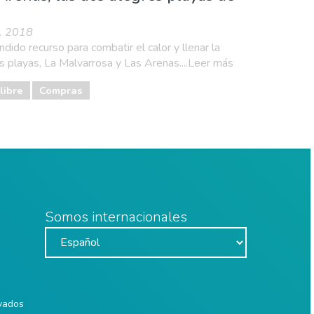
n. 2018
ido recurso para combatir el calor y llenar la
as playas, La Malvarrosa y Las Arenas....Leer más
libre
Compras
Somos internacionales
rvados