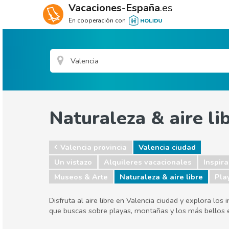
Vacaciones-España
.es
En cooperación con
Naturaleza & aire li
Valencia provincia
Valencia ciudad
Un vistazo
Alquileres vacacionales
Inspira
Museos & Arte
Naturaleza & aire libre
Pla
Disfruta al aire libre en Valencia ciudad y explora lo
que buscas sobre playas, montañas y los más bellos e