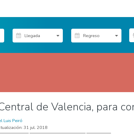
entral de Valencia, para co
& aventura
Dónde quedarse
Familia & niños
Museos & 
l Luis Peiró
tualización:
31 jul. 2018