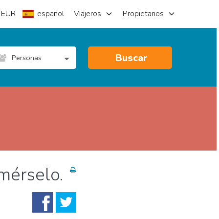
EUR
español
Viajeros
Propietarios
Buscar
Personas
mérselo.
Arte
Naturaleza & aire libre
Playas