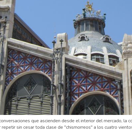
conversaciones que ascienden desde el interior del mercado, la c
 repetir sin cesar toda clase de "chismorreos" a los cuatro viento