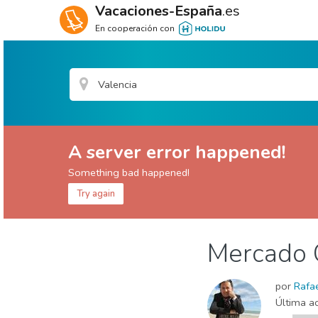
Vacaciones-España
.es
En cooperación con
A server error happened!
Something bad happened!
Try again
Valencia provincia
Valencia ciudad
Mercado C
Comida & Restaurantes
Compras
Deporte 
por
Rafae
Última ac