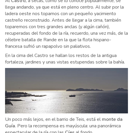
Al
Castro,
a secas, como se lo conoce popularmente, se
llega andando, ya que está en pleno centro. Al subir por la
ladera oeste nos topamos con un pequeño yacimiento
castreño reconstruido. Antes de llegar a la cima, también
toparemos con tres grandes anclas (y algún cañón),
recuperadas del fondo de la ría, recuerdo, una vez más, de la
célebre batalla de Rande en la que la flota hispano-
francesa sufrió un rapapolvo sin paliativos.
En la cima del Castro se hallan los restos de la antigua
fortaleza, jardines y unas vistas estupendas sobre la bahía.
Un poco más lejos, en el barrio de Teis, está el
monte da
Guía
. Pero la recompensa es mayúscula: una panorámica
espectacular de la ría con las
Cíes
al fondo.