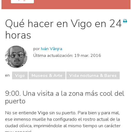
Pontevedra provincia
Vigo
Qué hacer en Vigo en 24
Deporte & aventura
Museos & Arte
horas
Naturaleza & aire libre
Playas
Vida nocturna & Bares
por
Iván Vânjra
Última actualización:
19 mar. 2016
en
Vigo
Museos & Arte
Vida nocturna & Bares
9:00. Una visita a la zona más cool del
puerto
No se entiende
Vigo
sin su puerto. Para bien y para mal,
ese inmenso muelle ha configurado el rostro actual de la
ciudad olívica, imprimiéndole al mismo tiempo un carácter