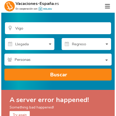
Vacaciones-España
.es
En cooperación con
Personas
Buscar
A server error happened!
Something bad happened!
Try again